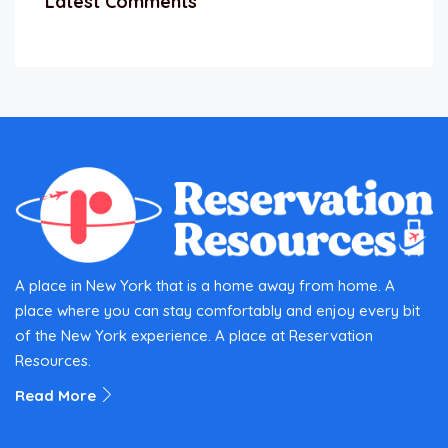
Latest Comments
A place in New York that is a home away from home. A
place where you can stay comfortably and enjoy every bit
of the New York experience. A place at Reservation
Resources.
Read More