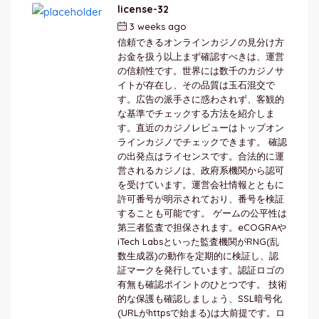
license-32
3 weeks ago
by
berkai
信頼できるオンラインカジノの見分け方
お金を扱う以上まず確認すべきは、運営
の信頼性です。世界には数千のカジノサ
イトが存在し、その品質は玉石混交で
す。広告の派手さに惑わされず、客観的
な基準でチェックする方法を紹介しま
す。直近のカジノレビューはトップオン
ラインカジノでチェックできます。 確認
の出発点はライセンスです。合法的に運
営されるカジノは、政府系機関から認可
を受けています。運営会社情報とともに
許可番号が明示されており、番号を検証
することも可能です。 ゲームの公平性は
第三者監査で担保されます。eCOGRAや
iTech Labsといった監査機関がRNG(乱
数生成器)の動作を定期的に検証し、認
証マークを発行しています。認証ロゴの
有無も確認ポイントのひとつです。 技術
的な保護も確認しましょう、SSL暗号化
(URLがhttpsで始まる)は大前提です。ロ