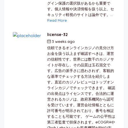
グイン保護の選択肢があるかも重要で
す。個人情報や決済情報を扱う以上、セ
キュリティ軽視のサイトは論外です。...
Read More
license-32
3 weeks ago
by
berkai
信頼できるオンラインカジノの見分け方
お金を扱う以上まず確認すべきは、運営
の信頼性です。世界には数千のカジノサ
イトが存在し、その品質は玉石混交で
す。広告の派手さに惑わされず、客観的
な基準でチェックする方法を紹介しま
す。直近のカジノレビューはトップオン
ラインカジノでチェックできます。 確認
の出発点はライセンスです。合法的に運
営されるカジノは、政府系機関から認可
を受けています。運営会社情報とともに
許可番号が明示されており、番号を検証
することも可能です。 ゲームの公平性は
第三者監査で担保されます。eCOGRAや
iTech Labsといった監査機関がRNG(乱