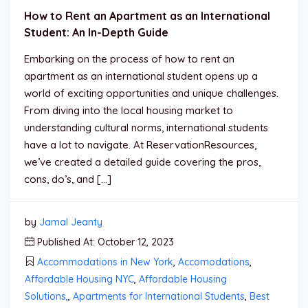
How to Rent an Apartment as an International
Student: An In-Depth Guide
Embarking on the process of how to rent an
apartment as an international student opens up a
world of exciting opportunities and unique challenges.
From diving into the local housing market to
understanding cultural norms, international students
have a lot to navigate. At ReservationResources,
we’ve created a detailed guide covering the pros,
cons, do’s, and […]
by
Jamal Jeanty
Published At: October 12, 2023
Accommodations in New York
,
Accomodations
,
Affordable Housing NYC
,
Affordable Housing
Solutions,
,
Apartments for International Students
,
Best