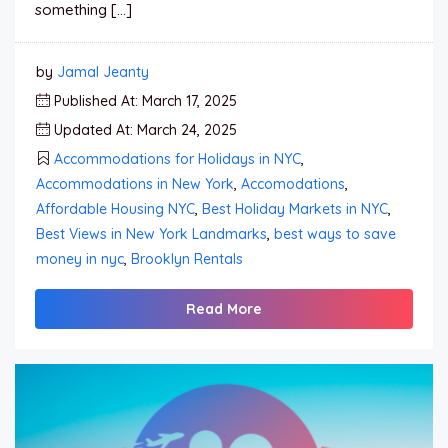
something […]
by
Jamal Jeanty
Published At: March 17, 2025
Updated At: March 24, 2025
Accommodations for Holidays in NYC
,
Accommodations in New York
,
Accomodations
,
Affordable Housing NYC
,
Best Holiday Markets in NYC
,
Best Views in New York Landmarks
,
best ways to save
money in nyc
,
Brooklyn Rentals
Read More