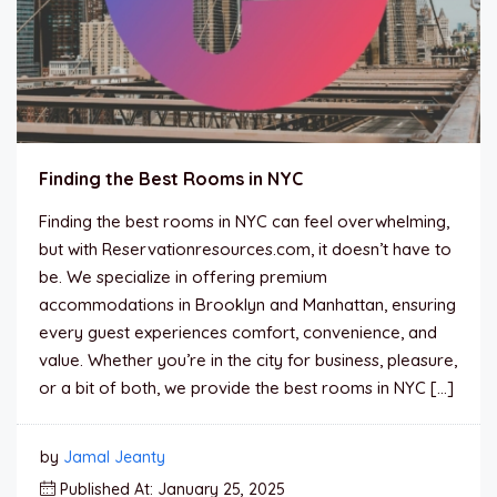
Finding the Best Rooms in NYC
Finding the best rooms in NYC can feel overwhelming,
but with Reservationresources.com, it doesn’t have to
be. We specialize in offering premium
accommodations in Brooklyn and Manhattan, ensuring
every guest experiences comfort, convenience, and
value. Whether you’re in the city for business, pleasure,
or a bit of both, we provide the best rooms in NYC […]
by
Jamal Jeanty
Published At: January 25, 2025