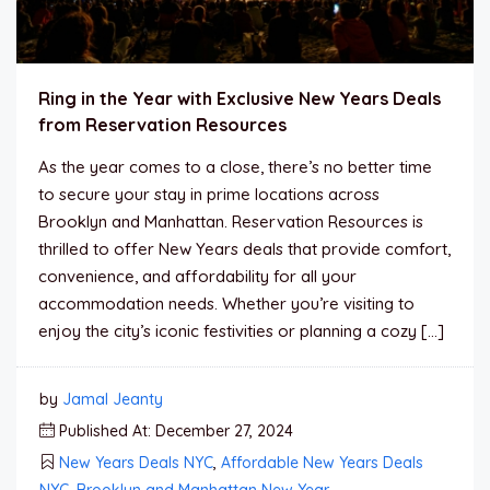
Ring in the Year with Exclusive New Years Deals
from Reservation Resources
As the year comes to a close, there’s no better time
to secure your stay in prime locations across
Brooklyn and Manhattan. Reservation Resources is
thrilled to offer New Years deals that provide comfort,
convenience, and affordability for all your
accommodation needs. Whether you’re visiting to
enjoy the city’s iconic festivities or planning a cozy […]
by
Jamal Jeanty
Published At: December 27, 2024
New Years Deals NYC
,
Affordable New Years Deals
NYC
,
Brooklyn and Manhattan New Year