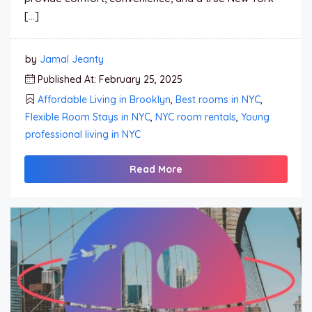
[…]
by
Jamal Jeanty
Published At: February 25, 2025
Affordable Living in Brooklyn
,
Best rooms in NYC
,
Flexible Room Stays in NYC
,
NYC room rentals
,
Young
professional living in NYC
Read More