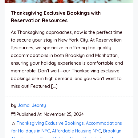
Thanksgiving Exclusive Bookings with
Reservation Resources
As Thanksgiving approaches, now is the perfect time
to secure your stay in New York City. At Reservation
Resources, we specialize in offering top-quality
accommodations in both Brooklyn and Manhattan,
ensuring your holiday experience is comfortable and
memorable. Don’t wait—our Thanksgiving exclusive
bookings are in high demand, and you won’t want to
miss out! Featured […]
by
Jamal Jeanty
Published At: November 25, 2024
Thanksgiving Exclusive Bookings
,
Accommodations
for Holidays in NYC
,
Affordable Housing NYC
,
Brooklyn