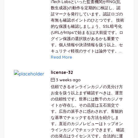
iTech Labsといった監査機関がRNG(乱
数生成器)の動作を定期的に検証し、認
証マークを発行しています。認証ロゴの
有無も確認ポイントのひとつです。 技術
的な保護も確認しましょう、SSL暗号化
(URLがhttpsで始まる)は大前提です。ロ
グイン保護の選択肢があるかも重要で
す。個人情報や決済情報を扱う以上、セ
キュリティ軽視のサイトは論外です。...
Read More
license-32
3 weeks ago
by
berkai
信頼できるオンラインカジノの見分け方
お金を扱う以上まず確認すべきは、運営
の信頼性です。世界には数千のカジノサ
イトが存在し、その品質は玉石混交で
す。広告の派手さに惑わされず、客観的
な基準でチェックする方法を紹介しま
す。直近のカジノレビューはトップオン
ラインカジノでチェックできます。 確認
の出発点はライセンスです。合法的に運