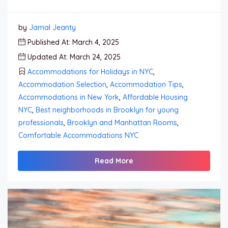
by
Jamal Jeanty
Published At: March 4, 2025
Updated At: March 24, 2025
Accommodations for Holidays in NYC
,
Accommodation Selection
,
Accommodation Tips
,
Accommodations in New York
,
Affordable Housing
NYC
,
Best neighborhoods in Brooklyn for young
professionals
,
Brooklyn and Manhattan Rooms
,
Comfortable Accommodations NYC
Read More