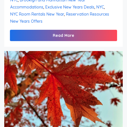
Accommodations
,
Exclusive New Years Deals
,
NYC
,
NYC Room Rentals New Year
,
Reservation Resources
New Years Offers
Read More