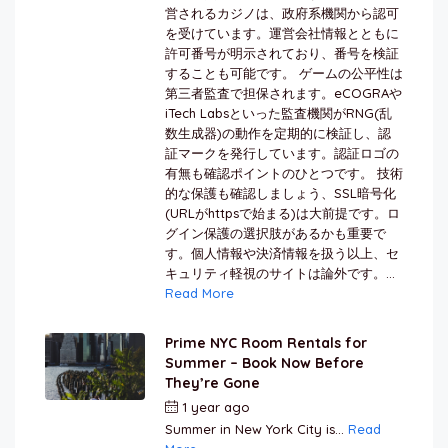
営されるカジノは、政府系機関から認可
を受けています。運営会社情報とともに
許可番号が明示されており、番号を検証
することも可能です。 ゲームの公平性は
第三者監査で担保されます。eCOGRAや
iTech Labsといった監査機関がRNG(乱
数生成器)の動作を定期的に検証し、認
証マークを発行しています。認証ロゴの
有無も確認ポイントのひとつです。 技術
的な保護も確認しましょう、SSL暗号化
(URLがhttpsで始まる)は大前提です。ロ
グイン保護の選択肢があるかも重要で
す。個人情報や決済情報を扱う以上、セ
キュリティ軽視のサイトは論外です。...
Read More
Prime NYC Room Rentals for
Summer – Book Now Before
They’re Gone
1 year ago
by
Jamal Jeanty
Summer in New York City is...
Read