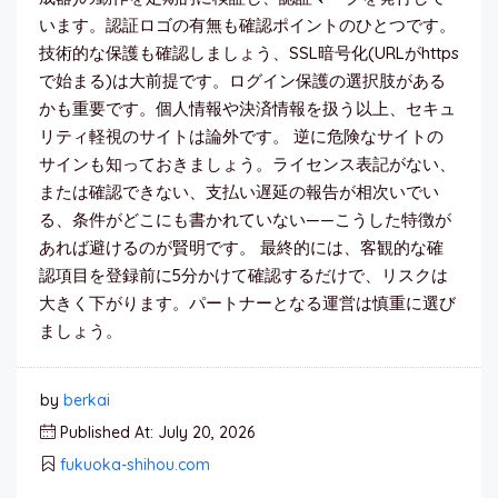
います。認証ロゴの有無も確認ポイントのひとつです。
技術的な保護も確認しましょう、SSL暗号化(URLがhttps
で始まる)は大前提です。ログイン保護の選択肢がある
かも重要です。個人情報や決済情報を扱う以上、セキュ
リティ軽視のサイトは論外です。 逆に危険なサイトの
サインも知っておきましょう。ライセンス表記がない、
または確認できない、支払い遅延の報告が相次いでい
る、条件がどこにも書かれていない——こうした特徴が
あれば避けるのが賢明です。 最終的には、客観的な確
認項目を登録前に5分かけて確認するだけで、リスクは
大きく下がります。パートナーとなる運営は慎重に選び
ましょう。
by
berkai
Published At: July 20, 2026
fukuoka-shihou.com