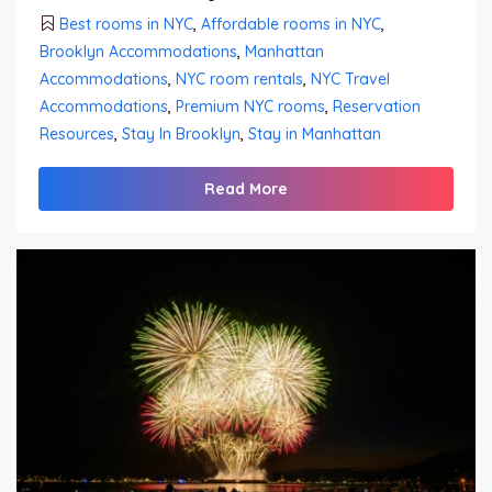
Best rooms in NYC
,
Affordable rooms in NYC
,
Brooklyn Accommodations
,
Manhattan
Accommodations
,
NYC room rentals
,
NYC Travel
Accommodations
,
Premium NYC rooms
,
Reservation
Resources
,
Stay In Brooklyn
,
Stay in Manhattan
Read More