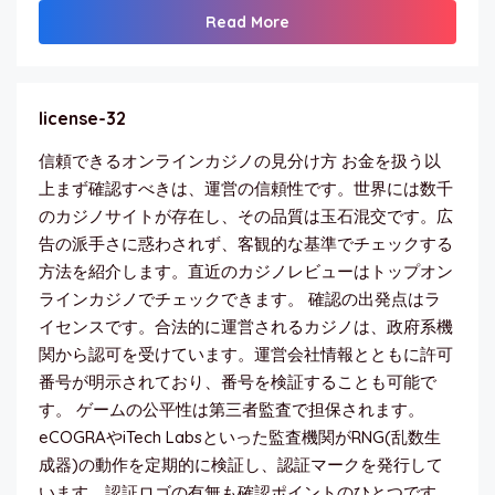
Read More
license-32
信頼できるオンラインカジノの見分け方 お金を扱う以
上まず確認すべきは、運営の信頼性です。世界には数千
のカジノサイトが存在し、その品質は玉石混交です。広
告の派手さに惑わされず、客観的な基準でチェックする
方法を紹介します。直近のカジノレビューはトップオン
ラインカジノでチェックできます。 確認の出発点はラ
イセンスです。合法的に運営されるカジノは、政府系機
関から認可を受けています。運営会社情報とともに許可
番号が明示されており、番号を検証することも可能で
す。 ゲームの公平性は第三者監査で担保されます。
eCOGRAやiTech Labsといった監査機関がRNG(乱数生
成器)の動作を定期的に検証し、認証マークを発行して
います。認証ロゴの有無も確認ポイントのひとつです。