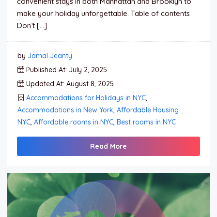
convenient stays in both Manhattan and Brooklyn to
make your holiday unforgettable. Table of contents
Don’t […]
by
Jamal Jeanty
Published At: July 2, 2025
Updated At: August 8, 2025
Accommodations for Holidays in NYC
,
Accommodations in New York
,
Affordable Housing
NYC
,
Affordable rooms in NYC
,
Best rooms in NYC
Read More