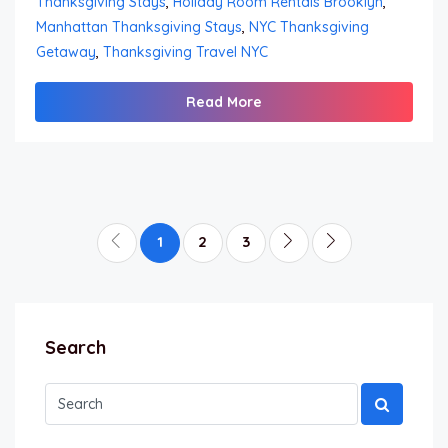
Thanksgiving Stays
,
Holiday Room Rentals Brooklyn
,
Manhattan Thanksgiving Stays
,
NYC Thanksgiving
Getaway
,
Thanksgiving Travel NYC
Read More
1
2
3
Search