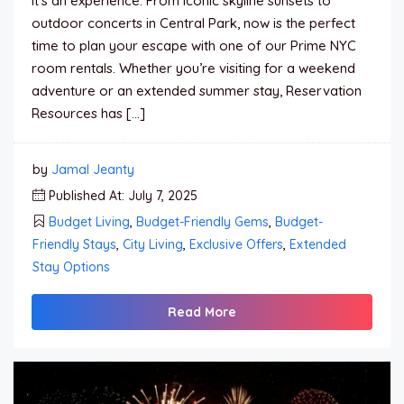
it’s an experience. From iconic skyline sunsets to
outdoor concerts in Central Park, now is the perfect
time to plan your escape with one of our Prime NYC
room rentals. Whether you’re visiting for a weekend
adventure or an extended summer stay, Reservation
Resources has […]
by
Jamal Jeanty
Published At: July 7, 2025
Budget Living
,
Budget-Friendly Gems
,
Budget-
Friendly Stays
,
City Living
,
Exclusive Offers
,
Extended
Stay Options
Read More