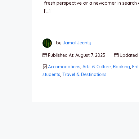
fresh perspective or a newcomer in search 
[…]
by
Jamal Jeanty
Published At: August 7, 2023
Updated A
Accomodations
,
Arts & Culture
,
Booking
,
Ent
students
,
Travel & Destinations