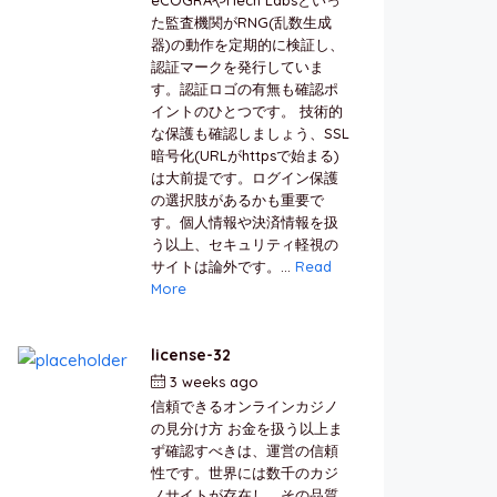
た監査機関がRNG(乱数生成
器)の動作を定期的に検証し、
認証マークを発行していま
す。認証ロゴの有無も確認ポ
イントのひとつです。 技術的
な保護も確認しましょう、SSL
暗号化(URLがhttpsで始まる)
は大前提です。ログイン保護
の選択肢があるかも重要で
す。個人情報や決済情報を扱
う以上、セキュリティ軽視の
サイトは論外です。...
Read
More
license-32
3 weeks ago
by
berkai
信頼できるオンラインカジノ
の見分け方 お金を扱う以上ま
ず確認すべきは、運営の信頼
性です。世界には数千のカジ
ノサイトが存在し、その品質