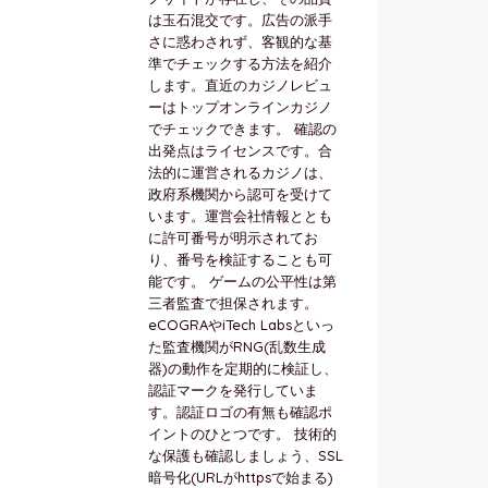
は玉石混交です。広告の派手
さに惑わされず、客観的な基
準でチェックする方法を紹介
します。直近のカジノレビュ
ーはトップオンラインカジノ
でチェックできます。 確認の
出発点はライセンスです。合
法的に運営されるカジノは、
政府系機関から認可を受けて
います。運営会社情報ととも
に許可番号が明示されてお
り、番号を検証することも可
能です。 ゲームの公平性は第
三者監査で担保されます。
eCOGRAやiTech Labsといっ
た監査機関がRNG(乱数生成
器)の動作を定期的に検証し、
認証マークを発行していま
す。認証ロゴの有無も確認ポ
イントのひとつです。 技術的
な保護も確認しましょう、SSL
暗号化(URLがhttpsで始まる)