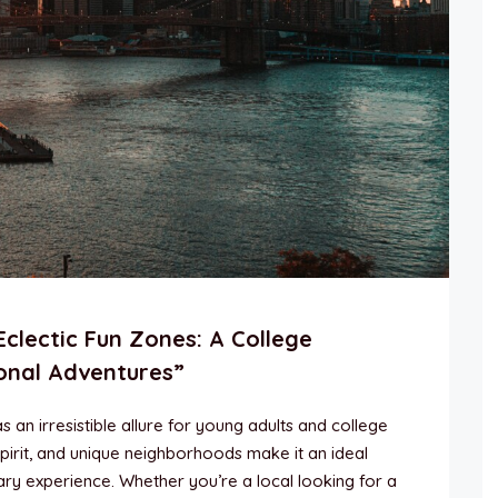
Eclectic Fun Zones: A College
onal Adventures”
 an irresistible allure for young adults and college
spirit, and unique neighborhoods make it an ideal
ry experience. Whether you’re a local looking for a