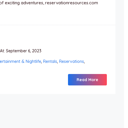
of exciting adventures, reservationresources.com
t: September 6, 2023
ertainment & Nightlife
,
Rentals
,
Reservations
,
Read More