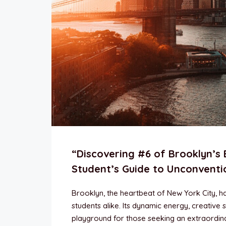
“Discovering #6 of Brooklyn’s 
Student’s Guide to Unconventi
Brooklyn, the heartbeat of New York City, has
students alike. Its dynamic energy, creative 
playground for those seeking an extraordina