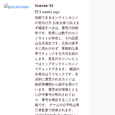
license-32
3 weeks ago
by
berkai
信頼できるオンラインカジノ
の見分け方 お金を扱う以上ま
ず確認すべきは、運営の信頼
性です。世界には数千のカジ
ノサイトが存在し、その品質
は玉石混交です。広告の派手
さに惑わされず、客観的な基
準でチェックする方法を紹介
します。直近のカジノレビュ
ーはトップオンラインカジノ
でチェックできます。 確認の
出発点はライセンスです。合
法的に運営されるカジノは、
政府系機関から認可を受けて
います。運営会社情報ととも
に許可番号が明示されてお
り、番号を検証することも可
能です。 ゲームの公平性は第
三者監査で担保されます。
eCOGRAやiTech Labsといっ