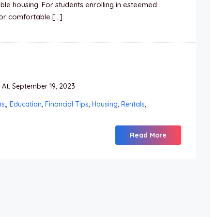
able housing. For students enrolling in esteemed
 for comfortable […]
At: September 19, 2023
s,
,
Education
,
Financial Tips
,
Housing
,
Rentals
,
Read More