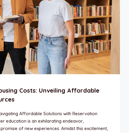
using Costs: Unveiling Affordable
urces
avigating Affordable Solutions with Reservation
r education is an exhilarating endeavor,
e promise of new experiences. Amidst this excitement,