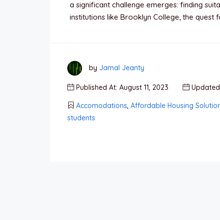
a significant challenge emerges: finding suit
institutions like Brooklyn College, the quest
by
Jamal Jeanty
Published At: August 11, 2023
Updated 
Accomodations
,
Affordable Housing Solution
students