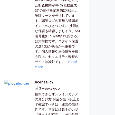
た監査機関がRNG(乱数生成
器)の動作を定期的に検証し、
認証マークを発行していま
す。認証ロゴの有無も確認ポ
イントのひとつです。 技術的
な保護も確認しましょう、SSL
暗号化(URLがhttpsで始まる)
は大前提です。ログイン保護
の選択肢があるかも重要で
す。個人情報や決済情報を扱
う以上、セキュリティ軽視の
サイトは論外です。...
Read
More
license-32
3 weeks ago
by
berkai
信頼できるオンラインカジノ
の見分け方 お金を扱う以上ま
ず確認すべきは、運営の信頼
性です。世界には数千のカジ
ノサイトが存在し、その品質