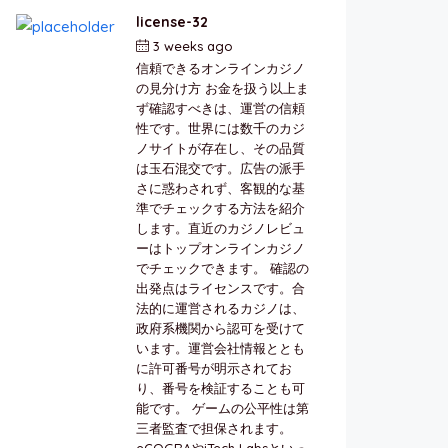
license-32
3 weeks ago
by
berkai
信頼できるオンラインカジノ
の見分け方 お金を扱う以上ま
ず確認すべきは、運営の信頼
性です。世界には数千のカジ
ノサイトが存在し、その品質
は玉石混交です。広告の派手
さに惑わされず、客観的な基
準でチェックする方法を紹介
します。直近のカジノレビュ
ーはトップオンラインカジノ
でチェックできます。 確認の
出発点はライセンスです。合
法的に運営されるカジノは、
政府系機関から認可を受けて
います。運営会社情報ととも
に許可番号が明示されてお
り、番号を検証することも可
能です。 ゲームの公平性は第
三者監査で担保されます。
eCOGRAやiTech Labsといっ