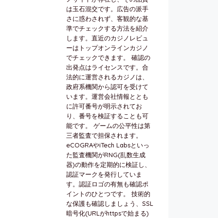
は玉石混交です。広告の派手
さに惑わされず、客観的な基
準でチェックする方法を紹介
します。直近のカジノレビュ
ーはトップオンラインカジノ
でチェックできます。 確認の
出発点はライセンスです。合
法的に運営されるカジノは、
政府系機関から認可を受けて
います。運営会社情報ととも
に許可番号が明示されてお
り、番号を検証することも可
能です。 ゲームの公平性は第
三者監査で担保されます。
eCOGRAやiTech Labsといっ
た監査機関がRNG(乱数生成
器)の動作を定期的に検証し、
認証マークを発行していま
す。認証ロゴの有無も確認ポ
イントのひとつです。 技術的
な保護も確認しましょう、SSL
暗号化(URLがhttpsで始まる)