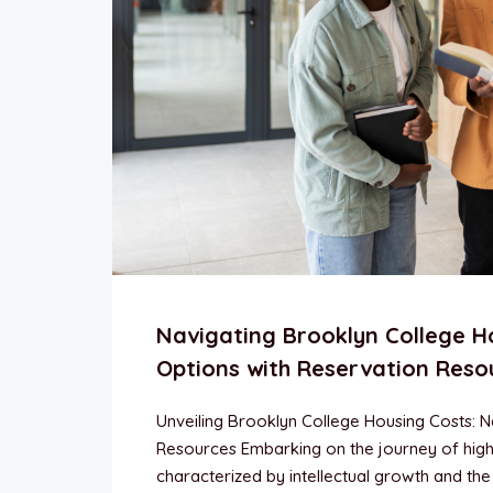
Navigating Brooklyn College Ho
Options with Reservation Reso
Unveiling Brooklyn College Housing Costs: N
Resources Embarking on the journey of highe
characterized by intellectual growth and th