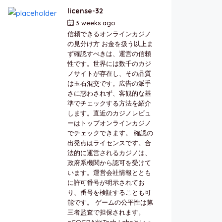
license-32
3 weeks ago
by
berkai
信頼できるオンラインカジノ
の見分け方 お金を扱う以上ま
ず確認すべきは、運営の信頼
性です。世界には数千のカジ
ノサイトが存在し、その品質
は玉石混交です。広告の派手
さに惑わされず、客観的な基
準でチェックする方法を紹介
します。直近のカジノレビュ
ーはトップオンラインカジノ
でチェックできます。 確認の
出発点はライセンスです。合
法的に運営されるカジノは、
政府系機関から認可を受けて
います。運営会社情報ととも
に許可番号が明示されてお
り、番号を検証することも可
能です。 ゲームの公平性は第
三者監査で担保されます。
eCOGRAやiTech Labsといっ