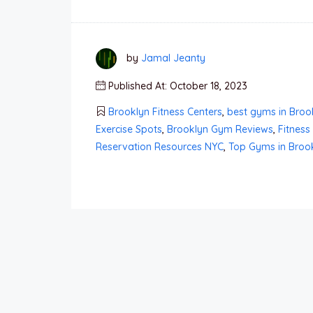
by
Jamal Jeanty
Published At: October 18, 2023
Brooklyn Fitness Centers
,
best gyms in Broo
Exercise Spots
,
Brooklyn Gym Reviews
,
Fitness
Reservation Resources NYC
,
Top Gyms in Broo