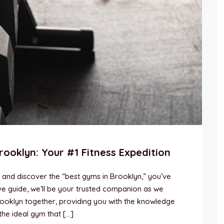
rooklyn: Your #1 Fitness Expedition
y and discover the “best gyms in Brooklyn,” you’ve
ive guide, we’ll be your trusted companion as we
rooklyn together, providing you with the knowledge
the ideal gym that […]