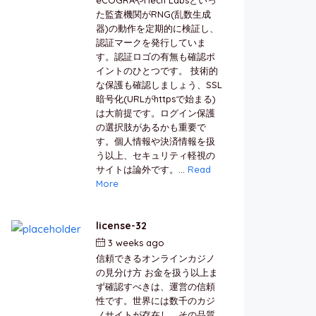
た監査機関がRNG(乱数生成
器)の動作を定期的に検証し、
認証マークを発行していま
す。認証ロゴの有無も確認ポ
イントのひとつです。 技術的
な保護も確認しましょう、SSL
暗号化(URLがhttpsで始まる)
は大前提です。ログイン保護
の選択肢があるかも重要で
す。個人情報や決済情報を扱
う以上、セキュリティ軽視の
サイトは論外です。...
Read
More
license-32
3 weeks ago
by
berkai
信頼できるオンラインカジノ
の見分け方 お金を扱う以上ま
ず確認すべきは、運営の信頼
性です。世界には数千のカジ
ノサイトが存在し、その品質