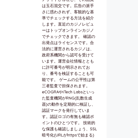
は玉石混交です。広告の派手
さに惑わされず、客観的な基
準でチェックする方法を紹介
します。直近のカジノレビュ
ーはトップオンラインカジノ
でチェックできます。 確認の
出発点はライセンスです。合
法的に運営されるカジノは、
政府系機関から認可を受けて
います。運営会社情報ととも
に許可番号が明示されてお
り、番号を検証することも可
能です。 ゲームの公平性は第
三者監査で担保されます。
eCOGRAやiTech Labsといっ
た監査機関がRNG(乱数生成
器)の動作を定期的に検証し、
認証マークを発行していま
す。認証ロゴの有無も確認ポ
イントのひとつです。 技術的
な保護も確認しましょう、SSL
暗号化(URLがhttpsで始まる)