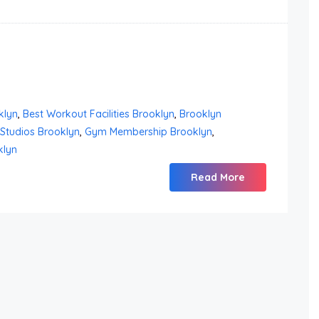
klyn
,
Best Workout Facilities Brooklyn
,
Brooklyn
 Studios Brooklyn
,
Gym Membership Brooklyn
,
klyn
Read More