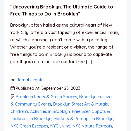
“Uncovering Brooklyn: The Ultimate Guide to
Free Things to Do in Brooklyn”
Brooklyn, often hailed as the cultural heart of New
York City, offers a vast tapestry of experiences, many
of which surprisingly don’t come with a price tag.
Whether you’re a resident or a visitor, the range of
free things to do in Brooklyn is bound to captivate
you. If you’re on the lookout for free […]
by
Jamal Jeanty
Published At: September 25, 2023
Brooklyn Parks & Green Spaces
,
Brooklyn Festivals
& Community Events
,
Brooklyn Street Art & Murals
,
Children's Activities in Brooklyn
,
Free Scenic Spots &
Lookouts in Brooklyn
,
Markets & Pop-ups in Brooklyn
,
NYC Green Escapes
,
NYC Living
,
NYC Nature Retreats
,