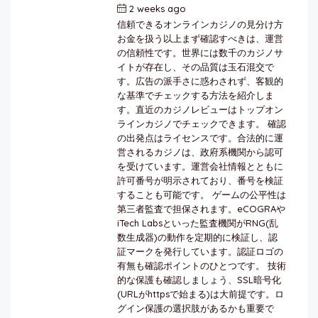
2 weeks ago
by
berkai
信頼できるオンラインカジノの見分け方
お金を扱う以上まず確認すべきは、運営
の信頼性です。世界には数千のカジノサ
イトが存在し、その品質は玉石混交で
す。広告の派手さに惑わされず、客観的
な基準でチェックする方法を紹介しま
す。直近のカジノレビューはトップオン
ラインカジノでチェックできます。 確認
の出発点はライセンスです。合法的に運
営されるカジノは、政府系機関から認可
を受けています。運営会社情報とともに
許可番号が明示されており、番号を検証
することも可能です。 ゲームの公平性は
第三者監査で担保されます。eCOGRAや
iTech Labsといった監査機関がRNG(乱
数生成器)の動作を定期的に検証し、認
証マークを発行しています。認証ロゴの
有無も確認ポイントのひとつです。 技術
的な保護も確認しましょう、SSL暗号化
(URLがhttpsで始まる)は大前提です。ロ
グイン保護の選択肢があるかも重要で