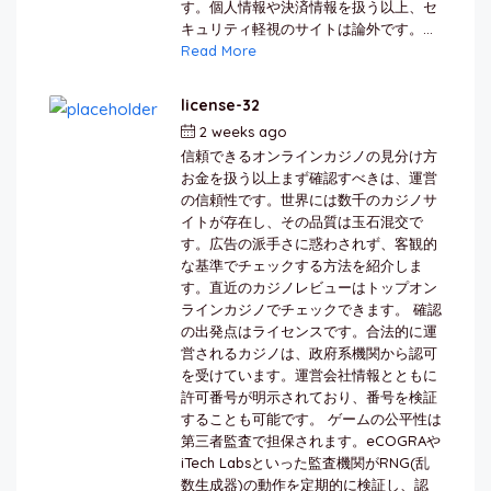
す。個人情報や決済情報を扱う以上、セ
キュリティ軽視のサイトは論外です。...
Read More
license-32
2 weeks ago
by
berkai
信頼できるオンラインカジノの見分け方
お金を扱う以上まず確認すべきは、運営
の信頼性です。世界には数千のカジノサ
イトが存在し、その品質は玉石混交で
す。広告の派手さに惑わされず、客観的
な基準でチェックする方法を紹介しま
す。直近のカジノレビューはトップオン
ラインカジノでチェックできます。 確認
の出発点はライセンスです。合法的に運
営されるカジノは、政府系機関から認可
を受けています。運営会社情報とともに
許可番号が明示されており、番号を検証
することも可能です。 ゲームの公平性は
第三者監査で担保されます。eCOGRAや
iTech Labsといった監査機関がRNG(乱
数生成器)の動作を定期的に検証し、認