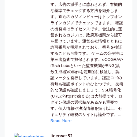
す。広告の派手さに惑わされず、客観的
な基準でチェックする方法を紹介しま
す。直近のカジノレビューはトップオン
ラインカジノでチェックできます。 確認
の出発点はライセンスです。合法的に運
営されるカジノは、政府系機関から認可
を受けています。運営会社情報とともに
許可番号が明示されており、番号を検証
することも可能です。 ゲームの公平性は
第三者監査で担保されます。eCOGRAや
iTech Labsといった監査機関がRNG(乱
数生成器)の動作を定期的に検証し、認
証マークを発行しています。認証ロゴの
有無も確認ポイントのひとつです。 技術
的な保護も確認しましょう、SSL暗号化
(URLがhttpsで始まる)は大前提です。ロ
グイン保護の選択肢があるかも重要で
す。個人情報や決済情報を扱う以上、セ
キュリティ軽視のサイトは論外です。...
Read More
license-32