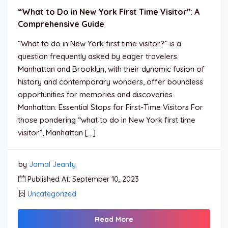
“What to Do in New York First Time Visitor”: A
Comprehensive Guide
“What to do in New York first time visitor?” is a
question frequently asked by eager travelers.
Manhattan and Brooklyn, with their dynamic fusion of
history and contemporary wonders, offer boundless
opportunities for memories and discoveries.
Manhattan: Essential Stops for First-Time Visitors For
those pondering “what to do in New York first time
visitor”, Manhattan […]
by
Jamal Jeanty
Published At: September 10, 2023
Uncategorized
Read More