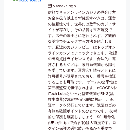
3 weeks ago
by
berkai
信頼できるオンラインカジノの見分け方
お金を扱う以上まず確認すべきは、運営
の信頼性です。世界には数千のカジノサ
イトが存在し、その品質は玉石混交で
す。広告の派手さに惑わされず、客観的
な基準でチェックする方法を紹介しま
す。直近のカジノレビューはトップオン
ラインカジノでチェックできます。 確認
の出発点はライセンスです。合法的に運
営されるカジノは、政府系機関から認可
を受けています。運営会社情報とともに
許可番号が明示されており、番号を検証
することも可能です。 ゲームの公平性は
第三者監査で担保されます。eCOGRAや
iTech Labsといった監査機関がRNG(乱
数生成器)の動作を定期的に検証し、認
証マークを発行しています。認証ロゴの
有無も確認ポイントのひとつです。 技術
的な保護も確認しましょう、SSL暗号化
(URLがhttpsで始まる)は大前提です。ロ
グイン保護の選択肢があるかも重要で