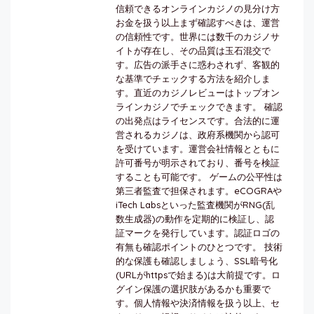
信頼できるオンラインカジノの見分け方
お金を扱う以上まず確認すべきは、運営
の信頼性です。世界には数千のカジノサ
イトが存在し、その品質は玉石混交で
す。広告の派手さに惑わされず、客観的
な基準でチェックする方法を紹介しま
す。直近のカジノレビューはトップオン
ラインカジノでチェックできます。 確認
の出発点はライセンスです。合法的に運
営されるカジノは、政府系機関から認可
を受けています。運営会社情報とともに
許可番号が明示されており、番号を検証
することも可能です。 ゲームの公平性は
第三者監査で担保されます。eCOGRAや
iTech Labsといった監査機関がRNG(乱
数生成器)の動作を定期的に検証し、認
証マークを発行しています。認証ロゴの
有無も確認ポイントのひとつです。 技術
的な保護も確認しましょう、SSL暗号化
(URLがhttpsで始まる)は大前提です。ロ
グイン保護の選択肢があるかも重要で
す。個人情報や決済情報を扱う以上、セ