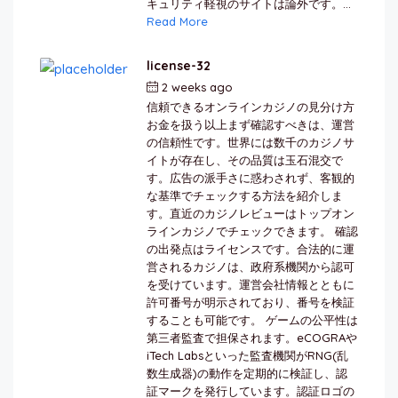
キュリティ軽視のサイトは論外です。...
Read More
license-32
2 weeks ago
by
berkai
信頼できるオンラインカジノの見分け方
お金を扱う以上まず確認すべきは、運営
の信頼性です。世界には数千のカジノサ
イトが存在し、その品質は玉石混交で
す。広告の派手さに惑わされず、客観的
な基準でチェックする方法を紹介しま
す。直近のカジノレビューはトップオン
ラインカジノでチェックできます。 確認
の出発点はライセンスです。合法的に運
営されるカジノは、政府系機関から認可
を受けています。運営会社情報とともに
許可番号が明示されており、番号を検証
することも可能です。 ゲームの公平性は
第三者監査で担保されます。eCOGRAや
iTech Labsといった監査機関がRNG(乱
数生成器)の動作を定期的に検証し、認
証マークを発行しています。認証ロゴの