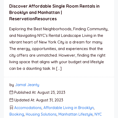
Discover Affordable Single Room Rentals in
Brooklyn and Manhattan |
ReservationResources
Exploring the Best Neighborhoods, Finding Community,
and Navigating NYC’s Rental Landscape Living in the
vibrant heart of New York City is a dream for many.
The energy, opportunities, and experiences that the
city offers are unmatched. However, finding the right
living space that aligns with your budget and lifestyle
can be a daunting task. In […]
by
Jamal Jeanty
Published At: August 23, 2023
Updated At: August 31, 2023
Accomodations
,
Affordable Living in Brooklyn
,
Booking
,
Housing Solutions
,
Manhattan Lifestyle
,
NYC