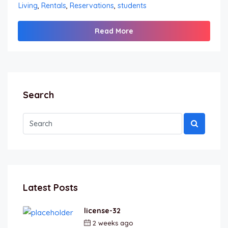
Living
,
Rentals
,
Reservations
,
students
Read More
Search
Latest Posts
license-32
2 weeks ago
by
berkai