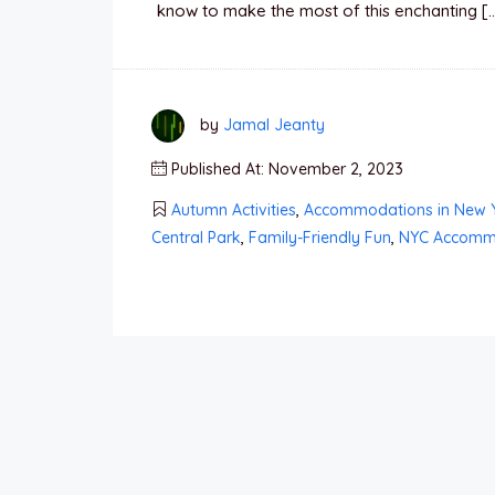
know to make the most of this enchanting [
by
Jamal Jeanty
Published At: November 2, 2023
Autumn Activities
,
Accommodations in New 
Central Park
,
Family-Friendly Fun
,
NYC Accomm