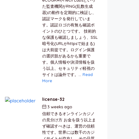
た監査機関がRNG(乱数生成
器)の動作を定期的に検証し、
認証マークを発行していま
す。認証ロゴの有無も確認ポ
イントのひとつです。 技術的
な保護も確認しましょう、SSL
暗号化(URLがhttpsで始まる)
は大前提です。ログイン保護
の選択肢があるかも重要で
す。個人情報や決済情報を扱
う以上、セキュリティ軽視の
サイトは論外です。...
Read
More
license-32
3 weeks ago
by
berkai
信頼できるオンラインカジノ
の見分け方 お金を扱う以上ま
ず確認すべきは、運営の信頼
性です。世界には数千のカジ
ノサイトが存在し、その品質