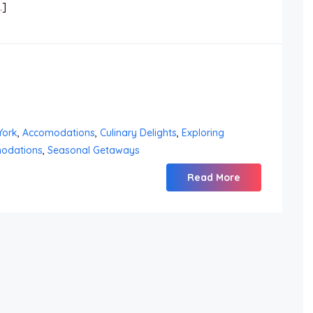
…]
York
,
Accomodations
,
Culinary Delights
,
Exploring
odations
,
Seasonal Getaways
Read More