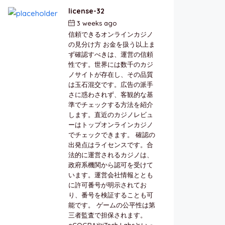
license-32
3 weeks ago
by
berkai
信頼できるオンラインカジノ
の見分け方 お金を扱う以上ま
ず確認すべきは、運営の信頼
性です。世界には数千のカジ
ノサイトが存在し、その品質
は玉石混交です。広告の派手
さに惑わされず、客観的な基
準でチェックする方法を紹介
します。直近のカジノレビュ
ーはトップオンラインカジノ
でチェックできます。 確認の
出発点はライセンスです。合
法的に運営されるカジノは、
政府系機関から認可を受けて
います。運営会社情報ととも
に許可番号が明示されてお
り、番号を検証することも可
能です。 ゲームの公平性は第
三者監査で担保されます。
eCOGRAやiTech Labsといっ