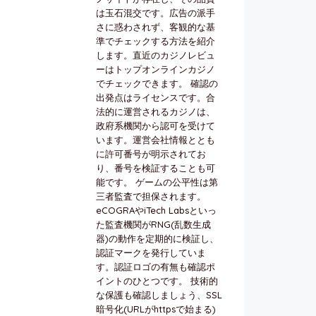
は玉石混交です。広告の派手
さに惑わされず、客観的な基
準でチェックする方法を紹介
します。直近のカジノレビュ
ーはトップオンラインカジノ
でチェックできます。 確認の
出発点はライセンスです。合
法的に運営されるカジノは、
政府系機関から認可を受けて
います。運営会社情報ととも
に許可番号が明示されてお
り、番号を検証することも可
能です。 ゲームの公平性は第
三者監査で担保されます。
eCOGRAやiTech Labsといっ
た監査機関がRNG(乱数生成
器)の動作を定期的に検証し、
認証マークを発行していま
す。認証ロゴの有無も確認ポ
イントのひとつです。 技術的
な保護も確認しましょう、SSL
暗号化(URLがhttpsで始まる)