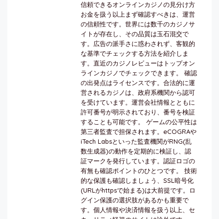
信頼できるオンラインカジノの見分け方
お金を扱う以上まず確認すべきは、運営
の信頼性です。世界には数千のカジノサ
イトが存在し、その品質は玉石混交で
す。広告の派手さに惑わされず、客観的
な基準でチェックする方法を紹介しま
す。直近のカジノレビューはトップオン
ラインカジノでチェックできます。 確認
の出発点はライセンスです。合法的に運
営されるカジノは、政府系機関から認可
を受けています。運営会社情報とともに
許可番号が明示されており、番号を検証
することも可能です。 ゲームの公平性は
第三者監査で担保されます。eCOGRAや
iTech Labsといった監査機関がRNG(乱
数生成器)の動作を定期的に検証し、認
証マークを発行しています。認証ロゴの
有無も確認ポイントのひとつです。 技術
的な保護も確認しましょう、SSL暗号化
(URLがhttpsで始まる)は大前提です。ロ
グイン保護の選択肢があるかも重要で
す。個人情報や決済情報を扱う以上、セ