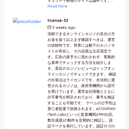
キュリティ軽視のサイトは論外です。...
Read More
license-32
3 weeks ago
by
berkai
信頼できるオンラインカジノの見分け方
お金を扱う以上まず確認すべきは、運営
の信頼性です。世界には数千のカジノサ
イトが存在し、その品質は玉石混交で
す。広告の派手さに惑わされず、客観的
な基準でチェックする方法を紹介しま
す。直近のカジノレビューはトップオン
ラインカジノでチェックできます。 確認
の出発点はライセンスです。合法的に運
営されるカジノは、政府系機関から認可
を受けています。運営会社情報とともに
許可番号が明示されており、番号を検証
することも可能です。 ゲームの公平性は
第三者監査で担保されます。eCOGRAや
iTech Labsといった監査機関がRNG(乱
数生成器)の動作を定期的に検証し、認
証マークを発行しています。認証ロゴの