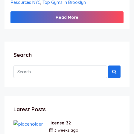
Resources NYC
,
Top Gyms in Brooklyn
Read More
Search
Latest Posts
license-32
3 weeks ago
by
berkai