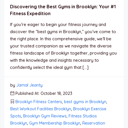
Discovering the Best Gyms in Brooklyn: Your #1
Fitness Expedition
If you’re eager to begin your fitness journey and
discover the “best gyms in Brooklyn,” you’ve come to
the right place. In this comprehensive guide, we’ll be
your trusted companion as we navigate the diverse
fitness landscape of Brooklyn together, providing you
with the knowledge and insights necessary to
confidently select the ideal gym that […]
by
Jamal Jeanty
Published At: October 18, 2023
Brooklyn Fitness Centers
,
best gyms in Brooklyn
,
Best Workout Facilities Brooklyn
,
Brooklyn Exercise
Spots
,
Brooklyn Gym Reviews
,
Fitness Studios
Brooklyn
,
Gym Membership Brooklyn
,
Reservation