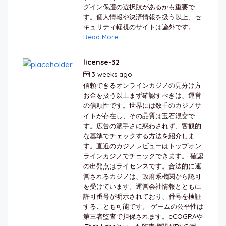
グイン保護の選択肢があるかも重要で
す。個人情報や決済情報を扱う以上、セ
キュリティ軽視のサイトは論外です。...
Read More
license-32
3 weeks ago
by
berkai
信頼できるオンラインカジノの見分け方
お金を扱う以上まず確認すべきは、運営
の信頼性です。世界には数千のカジノサ
イトが存在し、その品質は玉石混交で
す。広告の派手さに惑わされず、客観的
な基準でチェックする方法を紹介しま
す。直近のカジノレビューはトップオン
ラインカジノでチェックできます。 確認
の出発点はライセンスです。合法的に運
営されるカジノは、政府系機関から認可
を受けています。運営会社情報とともに
許可番号が明示されており、番号を検証
することも可能です。 ゲームの公平性は
第三者監査で担保されます。eCOGRAや