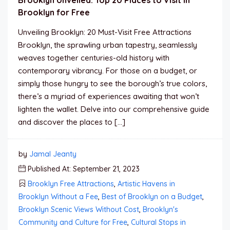
Brooklyn Unveiled: Top 20 Places to Visit in
Brooklyn for Free
Unveiling Brooklyn: 20 Must-Visit Free Attractions
Brooklyn, the sprawling urban tapestry, seamlessly
weaves together centuries-old history with
contemporary vibrancy. For those on a budget, or
simply those hungry to see the borough’s true colors,
there’s a myriad of experiences awaiting that won’t
lighten the wallet. Delve into our comprehensive guide
and discover the places to […]
by
Jamal Jeanty
Published At: September 21, 2023
Brooklyn Free Attractions
,
Artistic Havens in
Brooklyn Without a Fee
,
Best of Brooklyn on a Budget
,
Brooklyn Scenic Views Without Cost
,
Brooklyn's
Community and Culture for Free
,
Cultural Stops in