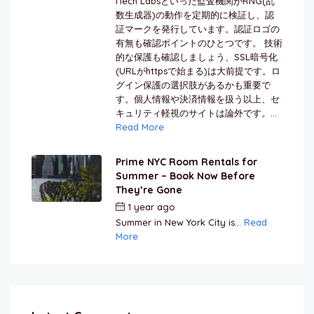
iTech Labsといった監査機関がRNG(乱
数生成器)の動作を定期的に検証し、認
証マークを発行しています。認証ロゴの
有無も確認ポイントのひとつです。 技術
的な保護も確認しましょう、SSL暗号化
(URLがhttpsで始まる)は大前提です。ロ
グイン保護の選択肢があるかも重要で
す。個人情報や決済情報を扱う以上、セ
キュリティ軽視のサイトは論外です。...
Read More
Prime NYC Room Rentals for
Summer – Book Now Before
They’re Gone
1 year ago
by
Jamal Jeanty
Summer in New York City is...
Read
More