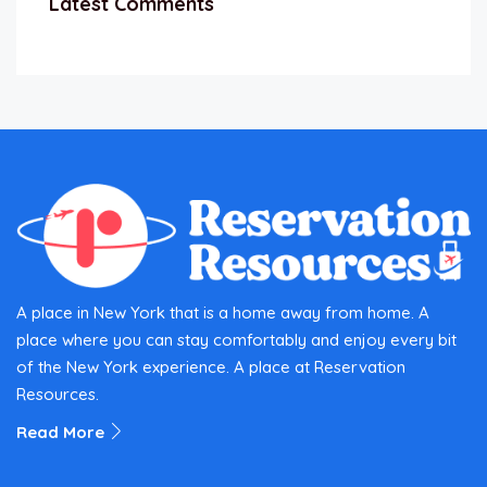
Latest Comments
A place in New York that is a home away from home. A
place where you can stay comfortably and enjoy every bit
of the New York experience. A place at Reservation
Resources.
Read More