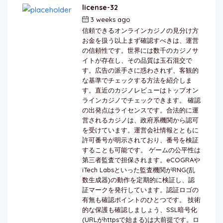
license-32
3 weeks ago
by
berkai
信頼できるオンラインカジノの見分け方
お金を扱う以上まず確認すべきは、運営
の信頼性です。世界には数千のカジノサ
イトが存在し、その品質は玉石混交で
す。広告の派手さに惑わされず、客観的
な基準でチェックする方法を紹介しま
す。直近のカジノレビューはトップオン
ラインカジノでチェックできます。 確認
の出発点はライセンスです。合法的に運
営されるカジノは、政府系機関から認可
を受けています。運営会社情報とともに
許可番号が明示されており、番号を検証
することも可能です。 ゲームの公平性は
第三者監査で担保されます。eCOGRAや
iTech Labsといった監査機関がRNG(乱
数生成器)の動作を定期的に検証し、認
証マークを発行しています。認証ロゴの
有無も確認ポイントのひとつです。 技術
的な保護も確認しましょう、SSL暗号化
(URLがhttpsで始まる)は大前提です。ロ