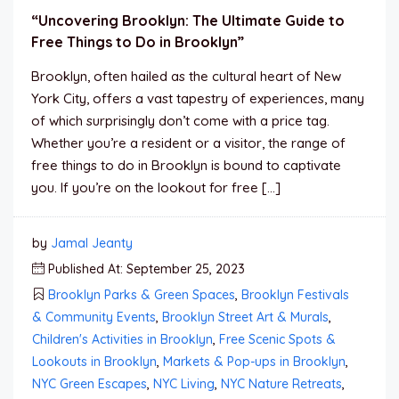
“Uncovering Brooklyn: The Ultimate Guide to
Free Things to Do in Brooklyn”
Brooklyn, often hailed as the cultural heart of New
York City, offers a vast tapestry of experiences, many
of which surprisingly don’t come with a price tag.
Whether you’re a resident or a visitor, the range of
free things to do in Brooklyn is bound to captivate
you. If you’re on the lookout for free […]
by
Jamal Jeanty
Published At: September 25, 2023
Brooklyn Parks & Green Spaces
,
Brooklyn Festivals
& Community Events
,
Brooklyn Street Art & Murals
,
Children's Activities in Brooklyn
,
Free Scenic Spots &
Lookouts in Brooklyn
,
Markets & Pop-ups in Brooklyn
,
NYC Green Escapes
,
NYC Living
,
NYC Nature Retreats
,