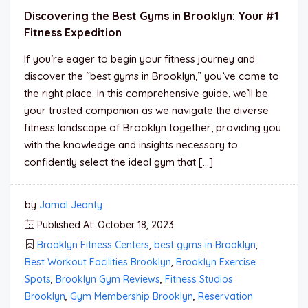
Discovering the Best Gyms in Brooklyn: Your #1
Fitness Expedition
If you’re eager to begin your fitness journey and
discover the “best gyms in Brooklyn,” you’ve come to
the right place. In this comprehensive guide, we’ll be
your trusted companion as we navigate the diverse
fitness landscape of Brooklyn together, providing you
with the knowledge and insights necessary to
confidently select the ideal gym that […]
by
Jamal Jeanty
Published At: October 18, 2023
Brooklyn Fitness Centers
,
best gyms in Brooklyn
,
Best Workout Facilities Brooklyn
,
Brooklyn Exercise
Spots
,
Brooklyn Gym Reviews
,
Fitness Studios
Brooklyn
,
Gym Membership Brooklyn
,
Reservation