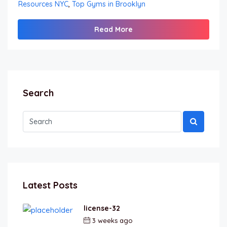
Resources NYC
,
Top Gyms in Brooklyn
Read More
Search
Latest Posts
license-32
3 weeks ago
by
berkai