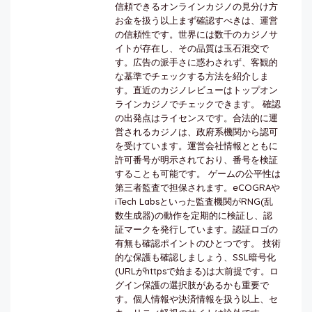
信頼できるオンラインカジノの見分け方
お金を扱う以上まず確認すべきは、運営
の信頼性です。世界には数千のカジノサ
イトが存在し、その品質は玉石混交で
す。広告の派手さに惑わされず、客観的
な基準でチェックする方法を紹介しま
す。直近のカジノレビューはトップオン
ラインカジノでチェックできます。 確認
の出発点はライセンスです。合法的に運
営されるカジノは、政府系機関から認可
を受けています。運営会社情報とともに
許可番号が明示されており、番号を検証
することも可能です。 ゲームの公平性は
第三者監査で担保されます。eCOGRAや
iTech Labsといった監査機関がRNG(乱
数生成器)の動作を定期的に検証し、認
証マークを発行しています。認証ロゴの
有無も確認ポイントのひとつです。 技術
的な保護も確認しましょう、SSL暗号化
(URLがhttpsで始まる)は大前提です。ロ
グイン保護の選択肢があるかも重要で
す。個人情報や決済情報を扱う以上、セ