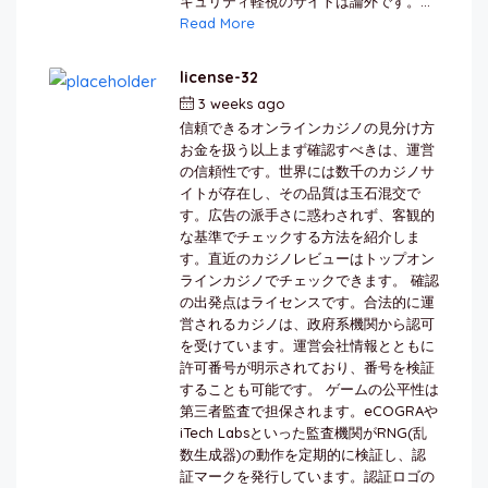
キュリティ軽視のサイトは論外です。...
Read More
license-32
3 weeks ago
by
berkai
信頼できるオンラインカジノの見分け方
お金を扱う以上まず確認すべきは、運営
の信頼性です。世界には数千のカジノサ
イトが存在し、その品質は玉石混交で
す。広告の派手さに惑わされず、客観的
な基準でチェックする方法を紹介しま
す。直近のカジノレビューはトップオン
ラインカジノでチェックできます。 確認
の出発点はライセンスです。合法的に運
営されるカジノは、政府系機関から認可
を受けています。運営会社情報とともに
許可番号が明示されており、番号を検証
することも可能です。 ゲームの公平性は
第三者監査で担保されます。eCOGRAや
iTech Labsといった監査機関がRNG(乱
数生成器)の動作を定期的に検証し、認
証マークを発行しています。認証ロゴの