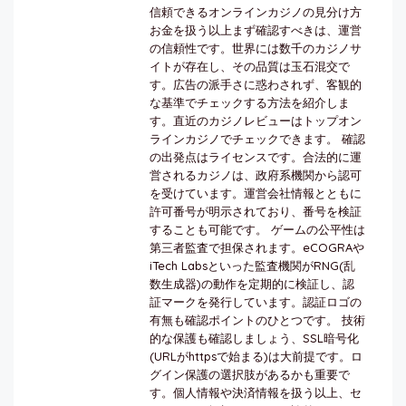
信頼できるオンラインカジノの見分け方
お金を扱う以上まず確認すべきは、運営
の信頼性です。世界には数千のカジノサ
イトが存在し、その品質は玉石混交で
す。広告の派手さに惑わされず、客観的
な基準でチェックする方法を紹介しま
す。直近のカジノレビューはトップオン
ラインカジノでチェックできます。 確認
の出発点はライセンスです。合法的に運
営されるカジノは、政府系機関から認可
を受けています。運営会社情報とともに
許可番号が明示されており、番号を検証
することも可能です。 ゲームの公平性は
第三者監査で担保されます。eCOGRAや
iTech Labsといった監査機関がRNG(乱
数生成器)の動作を定期的に検証し、認
証マークを発行しています。認証ロゴの
有無も確認ポイントのひとつです。 技術
的な保護も確認しましょう、SSL暗号化
(URLがhttpsで始まる)は大前提です。ロ
グイン保護の選択肢があるかも重要で
す。個人情報や決済情報を扱う以上、セ