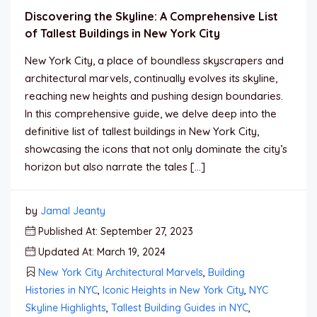
Discovering the Skyline: A Comprehensive List
of Tallest Buildings in New York City
New York City, a place of boundless skyscrapers and
architectural marvels, continually evolves its skyline,
reaching new heights and pushing design boundaries.
In this comprehensive guide, we delve deep into the
definitive list of tallest buildings in New York City,
showcasing the icons that not only dominate the city’s
horizon but also narrate the tales […]
by
Jamal Jeanty
Published At: September 27, 2023
Updated At: March 19, 2024
New York City Architectural Marvels
,
Building
Histories in NYC
,
Iconic Heights in New York City
,
NYC
Skyline Highlights
,
Tallest Building Guides in NYC
,