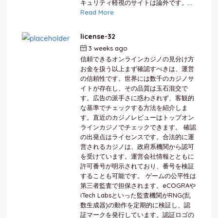
キュリティ軽視のサイトは論外です。...
Read More
license-32
3 weeks ago
by
berkai
信頼できるオンラインカジノの見分け方
お金を扱う以上まず確認すべきは、運営
の信頼性です。世界には数千のカジノサ
イトが存在し、その品質は玉石混交で
す。広告の派手さに惑わされず、客観的
な基準でチェックする方法を紹介しま
す。直近のカジノレビューはトップオン
ラインカジノでチェックできます。 確認
の出発点はライセンスです。合法的に運
営されるカジノは、政府系機関から認可
を受けています。運営会社情報とともに
許可番号が明示されており、番号を検証
することも可能です。 ゲームの公平性は
第三者監査で担保されます。eCOGRAや
iTech Labsといった監査機関がRNG(乱
数生成器)の動作を定期的に検証し、認
証マークを発行しています。認証ロゴの