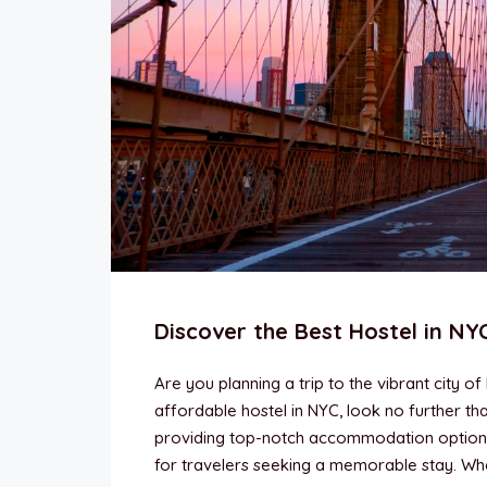
Discover the Best Hostel in NY
Are you planning a trip to the vibrant city 
affordable hostel in NYC, look no further 
providing top-notch accommodation options i
for travelers seeking a memorable stay. Wh