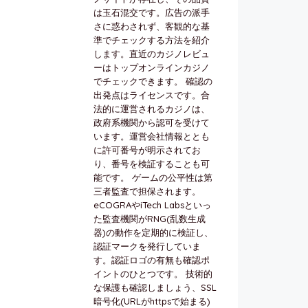
は玉石混交です。広告の派手
さに惑わされず、客観的な基
準でチェックする方法を紹介
します。直近のカジノレビュ
ーはトップオンラインカジノ
でチェックできます。 確認の
出発点はライセンスです。合
法的に運営されるカジノは、
政府系機関から認可を受けて
います。運営会社情報ととも
に許可番号が明示されてお
り、番号を検証することも可
能です。 ゲームの公平性は第
三者監査で担保されます。
eCOGRAやiTech Labsといっ
た監査機関がRNG(乱数生成
器)の動作を定期的に検証し、
認証マークを発行していま
す。認証ロゴの有無も確認ポ
イントのひとつです。 技術的
な保護も確認しましょう、SSL
暗号化(URLがhttpsで始まる)