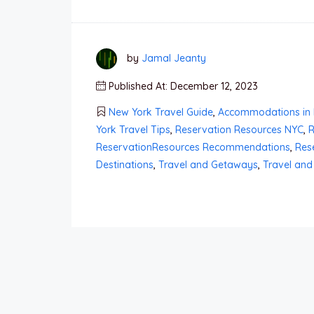
by
Jamal Jeanty
Published At: December 12, 2023
New York Travel Guide
,
Accommodations in
York Travel Tips
,
Reservation Resources NYC
,
R
ReservationResources Recommendations
,
Res
Destinations
,
Travel and Getaways
,
Travel and 