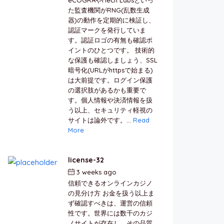
た監査機関がRNG(乱数生成
器)の動作を定期的に検証し、
認証マークを発行していま
す。認証ロゴの有無も確認ポ
イントのひとつです。 技術的
な保護も確認しましょう、SSL
暗号化(URLがhttpsで始まる)
は大前提です。ログイン保護
の選択肢があるかも重要で
す。個人情報や決済情報を扱
う以上、セキュリティ軽視の
サイトは論外です。...
Read
More
license-32
3 weeks ago
by
berkai
信頼できるオンラインカジノ
の見分け方 お金を扱う以上ま
ず確認すべきは、運営の信頼
性です。世界には数千のカジ
ノサイトが存在し、その品質