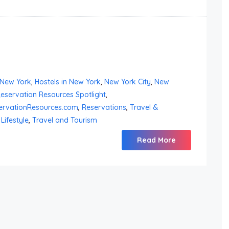
 New York
,
Hostels in New York
,
New York City
,
New
eservation Resources Spotlight
,
ervationResources.com
,
Reservations
,
Travel &
Lifestyle
,
Travel and Tourism
Read More