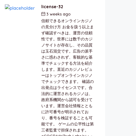
license-32
3 weeks ago
by
berkai
信頼できるオンラインカジノ
の見分け方 お金を扱う以上ま
ず確認すべきは、運営の信頼
性です。世界には数千のカジ
ノサイトが存在し、その品質
は玉石混交です。広告の派手
さに惑わされず、客観的な基
準でチェックする方法を紹介
します。直近のカジノレビュ
ーはトップオンラインカジノ
でチェックできます。 確認の
出発点はライセンスです。合
法的に運営されるカジノは、
政府系機関から認可を受けて
います。運営会社情報ととも
に許可番号が明示されてお
り、番号を検証することも可
能です。 ゲームの公平性は第
三者監査で担保されます。
eCOGRAやiTech Labsといっ