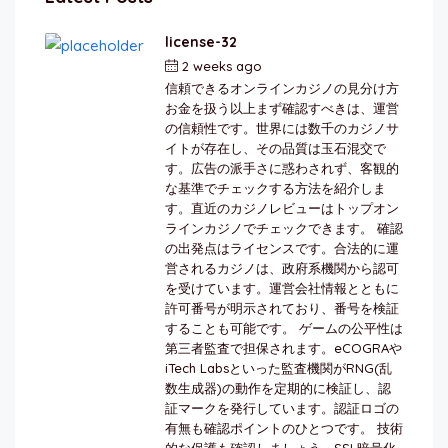
license-32
2 weeks ago
by
berkai
信頼できるオンラインカジノの見分け方
お金を扱う以上まず確認すべきは、運営
の信頼性です。世界には数千のカジノサ
イトが存在し、その品質は玉石混交で
す。広告の派手さに惑わされず、客観的
な基準でチェックする方法を紹介しま
す。直近のカジノレビューはトップオン
ラインカジノでチェックできます。 確認
の出発点はライセンスです。合法的に運
営されるカジノは、政府系機関から認可
を受けています。運営会社情報とともに
許可番号が明示されており、番号を検証
することも可能です。 ゲームの公平性は
第三者監査で担保されます。eCOGRAや
iTech Labsといった監査機関がRNG(乱
数生成器)の動作を定期的に検証し、認
証マークを発行しています。認証ロゴの
有無も確認ポイントのひとつです。 技術
的な保護も確認しましょう、SSL暗号化