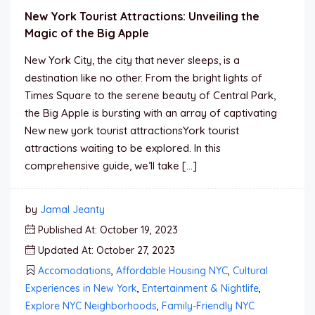
New York Tourist Attractions: Unveiling the
Magic of the Big Apple
New York City, the city that never sleeps, is a
destination like no other. From the bright lights of
Times Square to the serene beauty of Central Park,
the Big Apple is bursting with an array of captivating
New new york tourist attractionsYork tourist
attractions waiting to be explored. In this
comprehensive guide, we’ll take […]
by
Jamal Jeanty
Published At: October 19, 2023
Updated At: October 27, 2023
Accomodations
,
Affordable Housing NYC
,
Cultural
Experiences in New York
,
Entertainment & Nightlife
,
Explore NYC Neighborhoods
,
Family-Friendly NYC