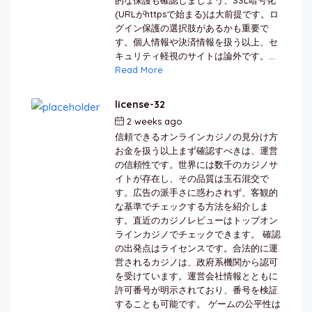
(URLがhttpsで始まる)は大前提です。ロ
グイン保護の選択肢があるかも重要で
す。個人情報や決済情報を扱う以上、セ
キュリティ軽視のサイトは論外です。...
Read More
license-32
2 weeks ago
by
berkai
信頼できるオンラインカジノの見分け方
お金を扱う以上まず確認すべきは、運営
の信頼性です。世界には数千のカジノサ
イトが存在し、その品質は玉石混交で
す。広告の派手さに惑わされず、客観的
な基準でチェックする方法を紹介しま
す。直近のカジノレビューはトップオン
ラインカジノでチェックできます。 確認
の出発点はライセンスです。合法的に運
営されるカジノは、政府系機関から認可
を受けています。運営会社情報とともに
許可番号が明示されており、番号を検証
することも可能です。 ゲームの公平性は