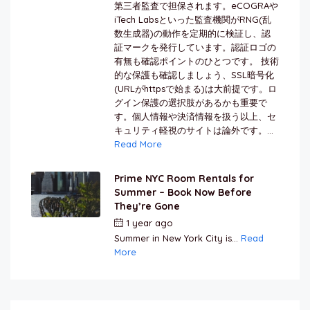
第三者監査で担保されます。eCOGRAや
iTech Labsといった監査機関がRNG(乱
数生成器)の動作を定期的に検証し、認
証マークを発行しています。認証ロゴの
有無も確認ポイントのひとつです。 技術
的な保護も確認しましょう、SSL暗号化
(URLがhttpsで始まる)は大前提です。ロ
グイン保護の選択肢があるかも重要で
す。個人情報や決済情報を扱う以上、セ
キュリティ軽視のサイトは論外です。...
Read More
Prime NYC Room Rentals for
Summer – Book Now Before
They’re Gone
1 year ago
by
Jamal Jeanty
Summer in New York City is...
Read
More