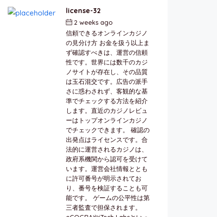
license-32
2 weeks ago
by
berkai
信頼できるオンラインカジノ
の見分け方 お金を扱う以上ま
ず確認すべきは、運営の信頼
性です。世界には数千のカジ
ノサイトが存在し、その品質
は玉石混交です。広告の派手
さに惑わされず、客観的な基
準でチェックする方法を紹介
します。直近のカジノレビュ
ーはトップオンラインカジノ
でチェックできます。 確認の
出発点はライセンスです。合
法的に運営されるカジノは、
政府系機関から認可を受けて
います。運営会社情報ととも
に許可番号が明示されてお
り、番号を検証することも可
能です。 ゲームの公平性は第
三者監査で担保されます。
eCOGRAやiTech Labsといっ