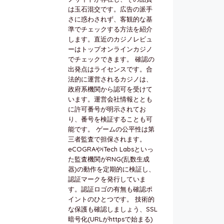
は玉石混交です。広告の派手
さに惑わされず、客観的な基
準でチェックする方法を紹介
します。直近のカジノレビュ
ーはトップオンラインカジノ
でチェックできます。 確認の
出発点はライセンスです。合
法的に運営されるカジノは、
政府系機関から認可を受けて
います。運営会社情報ととも
に許可番号が明示されてお
り、番号を検証することも可
能です。 ゲームの公平性は第
三者監査で担保されます。
eCOGRAやiTech Labsといっ
た監査機関がRNG(乱数生成
器)の動作を定期的に検証し、
認証マークを発行していま
す。認証ロゴの有無も確認ポ
イントのひとつです。 技術的
な保護も確認しましょう、SSL
暗号化(URLがhttpsで始まる)