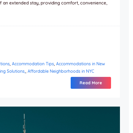
 an extended stay, providing comfort, convenience,
tions
,
Accommodation Tips
,
Accommodations in New
ng Solutions,
,
Affordable Neighborhoods in NYC
Read More