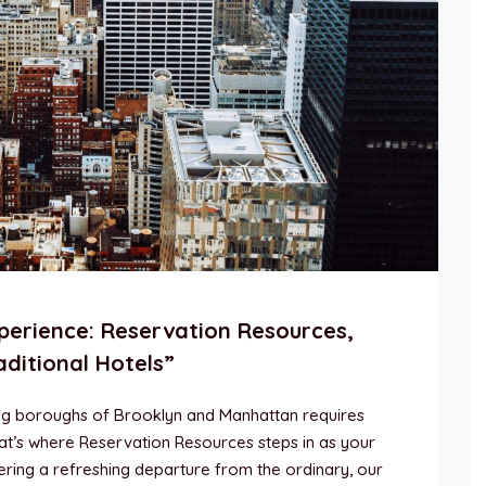
perience: Reservation Resources,
aditional Hotels”
ing boroughs of Brooklyn and Manhattan requires
hat’s where Reservation Resources steps in as your
fering a refreshing departure from the ordinary, our