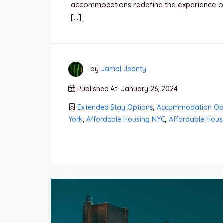
accommodations redefine the experience of
[…]
by
Jamal Jeanty
Published At: January 26, 2024
Extended Stay Options
,
Accommodation Op
York
,
Affordable Housing NYC
,
Affordable Housi