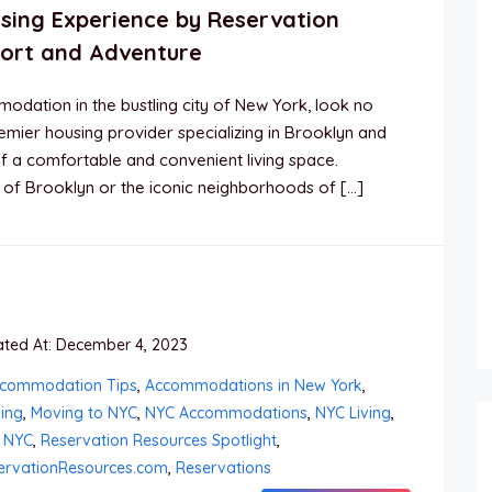
sing Experience by Reservation
ort and Adventure
odation in the bustling city of New York, look no
emier housing provider specializing in Brooklyn and
f a comfortable and convenient living space.
s of Brooklyn or the iconic neighborhoods of […]
ted At: December 4, 2023
commodation Tips
,
Accommodations in New York
,
ing
,
Moving to NYC
,
NYC Accommodations
,
NYC Living
,
s NYC
,
Reservation Resources Spotlight
,
ervationResources.com
,
Reservations