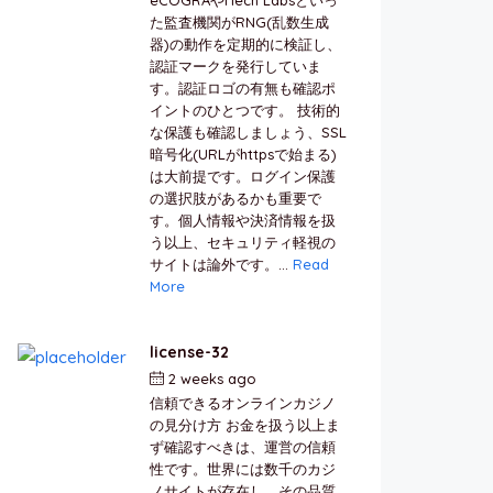
た監査機関がRNG(乱数生成
器)の動作を定期的に検証し、
認証マークを発行していま
す。認証ロゴの有無も確認ポ
イントのひとつです。 技術的
な保護も確認しましょう、SSL
暗号化(URLがhttpsで始まる)
は大前提です。ログイン保護
の選択肢があるかも重要で
す。個人情報や決済情報を扱
う以上、セキュリティ軽視の
サイトは論外です。...
Read
More
license-32
2 weeks ago
by
berkai
信頼できるオンラインカジノ
の見分け方 お金を扱う以上ま
ず確認すべきは、運営の信頼
性です。世界には数千のカジ
ノサイトが存在し、その品質