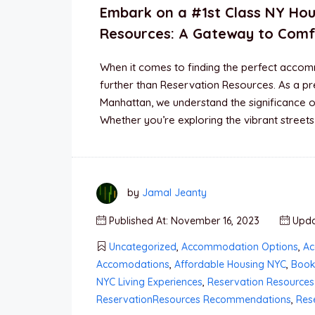
Embark on a #1st Class NY Hou
Resources: A Gateway to Comf
When it comes to finding the perfect accomm
further than Reservation Resources. As a pr
Manhattan, we understand the significance o
Whether you’re exploring the vibrant street
by
Jamal Jeanty
Published At: November 16, 2023
Upda
Uncategorized
,
Accommodation Options
,
Ac
Accomodations
,
Affordable Housing NYC
,
Book
NYC Living Experiences
,
Reservation Resource
ReservationResources Recommendations
,
Res