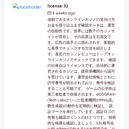
license-32
3 weeks ago
by
berkai
信頼できるオンラインカジノの見分け方
お金を扱う以上まず確認すべきは、運営
の信頼性です。世界には数千のカジノサ
イトが存在し、その品質は玉石混交で
す。広告の派手さに惑わされず、客観的
な基準でチェックする方法を紹介しま
す。直近のカジノレビューはトップオン
ラインカジノでチェックできます。 確認
の出発点はライセンスです。合法的に運
営されるカジノは、政府系機関から認可
を受けています。運営会社情報とともに
許可番号が明示されており、番号を検証
することも可能です。 ゲームの公平性は
第三者監査で担保されます。eCOGRAや
iTech Labsといった監査機関がRNG(乱
数生成器)の動作を定期的に検証し、認
証マークを発行しています。認証ロゴの
有無も確認ポイントのひとつです。 技術
的な保護も確認しましょう、SSL暗号化
(URLがhttpsで始まる)は大前提です。ロ