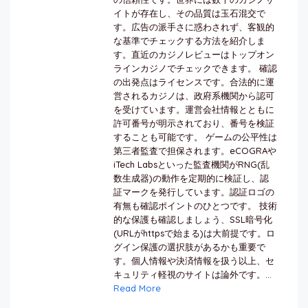
イトが存在し、その品質は玉石混交で
す。広告の派手さに惑わされず、客観的
な基準でチェックする方法を紹介しま
す。直近のカジノレビューはトップオン
ラインカジノでチェックできます。 確認
の出発点はライセンスです。合法的に運
営されるカジノは、政府系機関から認可
を受けています。運営会社情報とともに
許可番号が明示されており、番号を検証
することも可能です。 ゲームの公平性は
第三者監査で担保されます。eCOGRAや
iTech Labsといった監査機関がRNG(乱
数生成器)の動作を定期的に検証し、認
証マークを発行しています。認証ロゴの
有無も確認ポイントのひとつです。 技術
的な保護も確認しましょう、SSL暗号化
(URLがhttpsで始まる)は大前提です。ロ
グイン保護の選択肢があるかも重要で
す。個人情報や決済情報を扱う以上、セ
キュリティ軽視のサイトは論外です。...
Read More