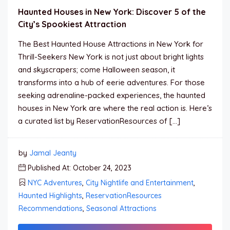
Haunted Houses in New York: Discover 5 of the
City’s Spookiest Attraction
The Best Haunted House Attractions in New York for
Thrill-Seekers New York is not just about bright lights
and skyscrapers; come Halloween season, it
transforms into a hub of eerie adventures. For those
seeking adrenaline-packed experiences, the haunted
houses in New York are where the real action is. Here’s
a curated list by ReservationResources of […]
by
Jamal Jeanty
Published At: October 24, 2023
NYC Adventures
,
City Nightlife and Entertainment
,
Haunted Highlights
,
ReservationResources
Recommendations
,
Seasonal Attractions