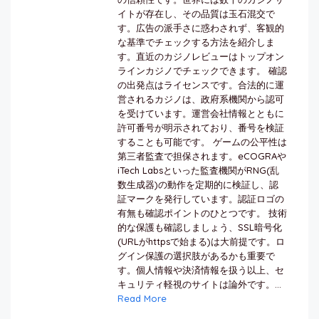
イトが存在し、その品質は玉石混交で
す。広告の派手さに惑わされず、客観的
な基準でチェックする方法を紹介しま
す。直近のカジノレビューはトップオン
ラインカジノでチェックできます。 確認
の出発点はライセンスです。合法的に運
営されるカジノは、政府系機関から認可
を受けています。運営会社情報とともに
許可番号が明示されており、番号を検証
することも可能です。 ゲームの公平性は
第三者監査で担保されます。eCOGRAや
iTech Labsといった監査機関がRNG(乱
数生成器)の動作を定期的に検証し、認
証マークを発行しています。認証ロゴの
有無も確認ポイントのひとつです。 技術
的な保護も確認しましょう、SSL暗号化
(URLがhttpsで始まる)は大前提です。ロ
グイン保護の選択肢があるかも重要で
す。個人情報や決済情報を扱う以上、セ
キュリティ軽視のサイトは論外です。...
Read More