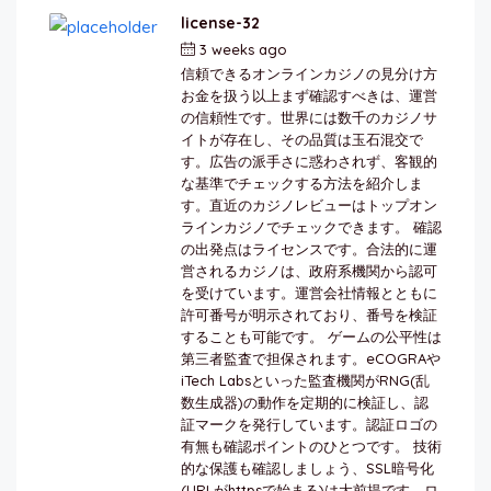
license-32
3 weeks ago
by
berkai
信頼できるオンラインカジノの見分け方
お金を扱う以上まず確認すべきは、運営
の信頼性です。世界には数千のカジノサ
イトが存在し、その品質は玉石混交で
す。広告の派手さに惑わされず、客観的
な基準でチェックする方法を紹介しま
す。直近のカジノレビューはトップオン
ラインカジノでチェックできます。 確認
の出発点はライセンスです。合法的に運
営されるカジノは、政府系機関から認可
を受けています。運営会社情報とともに
許可番号が明示されており、番号を検証
することも可能です。 ゲームの公平性は
第三者監査で担保されます。eCOGRAや
iTech Labsといった監査機関がRNG(乱
数生成器)の動作を定期的に検証し、認
証マークを発行しています。認証ロゴの
有無も確認ポイントのひとつです。 技術
的な保護も確認しましょう、SSL暗号化
(URLがhttpsで始まる)は大前提です。ロ