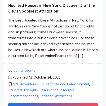
Haunted Houses in New York: Discover 5 of the
City’s Spookiest Attraction
The Best Haunted House Attractions in New York for
Thrill-Seekers New York is not just about bright lights
and skyscrapers; come Halloween season, it
transforms into a hub of eerie adventures. For those
seeking adrenaline-packed experiences, the haunted
houses in New York are where the real action is. Here’s
a curated list by ReservationResources of […]
by
Jamal Jeanty
Published At: October 24, 2023
NYC Adventures
,
City Nightlife and Entertainment
,
Haunted Highlights
,
ReservationResources
Recommendations
,
Seasonal Attractions