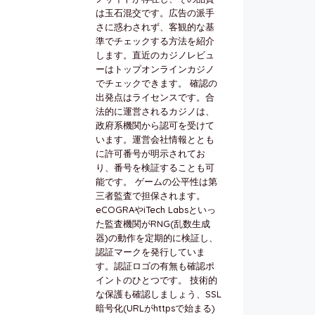
は玉石混交です。広告の派手
さに惑わされず、客観的な基
準でチェックする方法を紹介
します。直近のカジノレビュ
ーはトップオンラインカジノ
でチェックできます。 確認の
出発点はライセンスです。合
法的に運営されるカジノは、
政府系機関から認可を受けて
います。運営会社情報ととも
に許可番号が明示されてお
り、番号を検証することも可
能です。 ゲームの公平性は第
三者監査で担保されます。
eCOGRAやiTech Labsといっ
た監査機関がRNG(乱数生成
器)の動作を定期的に検証し、
認証マークを発行していま
す。認証ロゴの有無も確認ポ
イントのひとつです。 技術的
な保護も確認しましょう、SSL
暗号化(URLがhttpsで始まる)