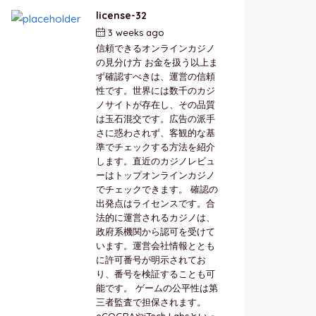
license-32
3 weeks ago
by
berkai
信頼できるオンラインカジノ
の見分け方 お金を扱う以上ま
ず確認すべきは、運営の信頼
性です。世界には数千のカジ
ノサイトが存在し、その品質
は玉石混交です。広告の派手
さに惑わされず、客観的な基
準でチェックする方法を紹介
します。直近のカジノレビュ
ーはトップオンラインカジノ
でチェックできます。 確認の
出発点はライセンスです。合
法的に運営されるカジノは、
政府系機関から認可を受けて
います。運営会社情報ととも
に許可番号が明示されてお
り、番号を検証することも可
能です。 ゲームの公平性は第
三者監査で担保されます。
eCOGRAやiTech Labsといっ