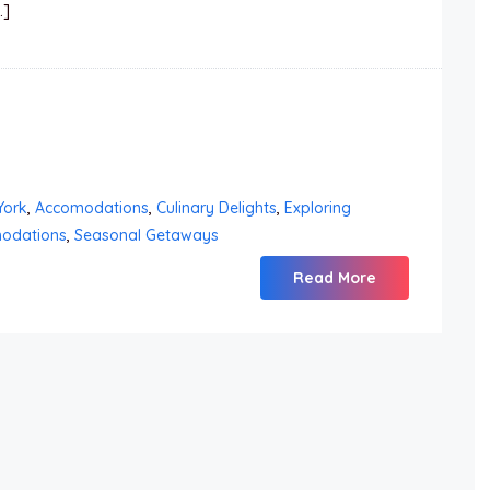
…]
York
,
Accomodations
,
Culinary Delights
,
Exploring
odations
,
Seasonal Getaways
Read More