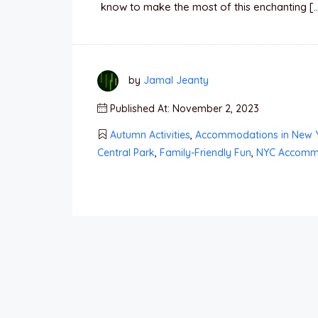
know to make the most of this enchanting [
by
Jamal Jeanty
Published At: November 2, 2023
Autumn Activities
,
Accommodations in New 
Central Park
,
Family-Friendly Fun
,
NYC Accomm