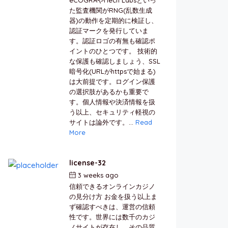
た監査機関がRNG(乱数生成
器)の動作を定期的に検証し、
認証マークを発行していま
す。認証ロゴの有無も確認ポ
イントのひとつです。 技術的
な保護も確認しましょう、SSL
暗号化(URLがhttpsで始まる)
は大前提です。ログイン保護
の選択肢があるかも重要で
す。個人情報や決済情報を扱
う以上、セキュリティ軽視の
サイトは論外です。...
Read
More
license-32
3 weeks ago
by
berkai
信頼できるオンラインカジノ
の見分け方 お金を扱う以上ま
ず確認すべきは、運営の信頼
性です。世界には数千のカジ
ノサイトが存在し、その品質