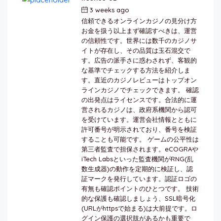
3 weeks ago
by
berkai
信頼できるオンラインカジノの見分け方
お金を扱う以上まず確認すべきは、運営
の信頼性です。世界には数千のカジノサ
イトが存在し、その品質は玉石混交で
す。広告の派手さに惑わされず、客観的
な基準でチェックする方法を紹介しま
す。直近のカジノレビューはトップオン
ラインカジノでチェックできます。 確認
の出発点はライセンスです。合法的に運
営されるカジノは、政府系機関から認可
を受けています。運営会社情報とともに
許可番号が明示されており、番号を検証
することも可能です。 ゲームの公平性は
第三者監査で担保されます。eCOGRAや
iTech Labsといった監査機関がRNG(乱
数生成器)の動作を定期的に検証し、認
証マークを発行しています。認証ロゴの
有無も確認ポイントのひとつです。 技術
的な保護も確認しましょう、SSL暗号化
(URLがhttpsで始まる)は大前提です。ロ
グイン保護の選択肢があるかも重要で