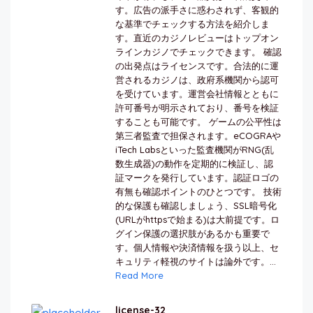
す。広告の派手さに惑わされず、客観的
な基準でチェックする方法を紹介しま
す。直近のカジノレビューはトップオン
ラインカジノでチェックできます。 確認
の出発点はライセンスです。合法的に運
営されるカジノは、政府系機関から認可
を受けています。運営会社情報とともに
許可番号が明示されており、番号を検証
することも可能です。 ゲームの公平性は
第三者監査で担保されます。eCOGRAや
iTech Labsといった監査機関がRNG(乱
数生成器)の動作を定期的に検証し、認
証マークを発行しています。認証ロゴの
有無も確認ポイントのひとつです。 技術
的な保護も確認しましょう、SSL暗号化
(URLがhttpsで始まる)は大前提です。ロ
グイン保護の選択肢があるかも重要で
す。個人情報や決済情報を扱う以上、セ
キュリティ軽視のサイトは論外です。...
Read More
license-32