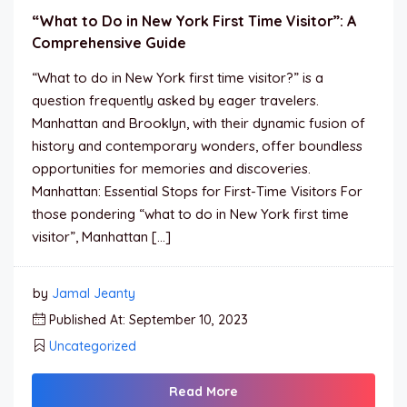
“What to Do in New York First Time Visitor”: A
Comprehensive Guide
“What to do in New York first time visitor?” is a
question frequently asked by eager travelers.
Manhattan and Brooklyn, with their dynamic fusion of
history and contemporary wonders, offer boundless
opportunities for memories and discoveries.
Manhattan: Essential Stops for First-Time Visitors For
those pondering “what to do in New York first time
visitor”, Manhattan […]
by
Jamal Jeanty
Published At: September 10, 2023
Uncategorized
Read More