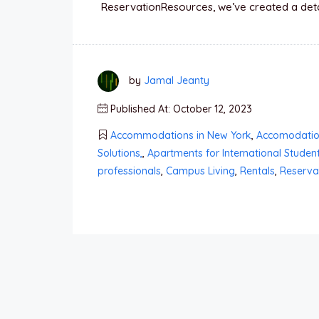
ReservationResources, we’ve created a detai
by
Jamal Jeanty
Published At: October 12, 2023
Accommodations in New York
,
Accomodatio
Solutions,
,
Apartments for International Studen
professionals
,
Campus Living
,
Rentals
,
Reserva