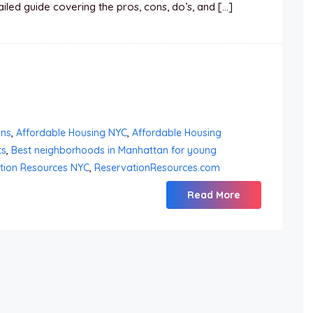
led guide covering the pros, cons, do’s, and […]
ns
,
Affordable Housing NYC
,
Affordable Housing
ts
,
Best neighborhoods in Manhattan for young
tion Resources NYC
,
ReservationResources.com
Read More