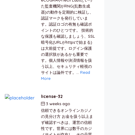
た監査機関がRNG(乱数生成
器)の動作を定期的に検証し、
認証マークを発行していま
す。認証ロゴの有無も確認ポ
イントのひとつです。 技術的
な保護も確認しましょう、SSL
暗号化(URLがhttpsで始まる)
は大前提です。ログイン保護
の選択肢があるかも重要で
す。個人情報や決済情報を扱
う以上、セキュリティ軽視の
サイトは論外です。...
Read
More
license-32
3 weeks ago
by
berkai
信頼できるオンラインカジノ
の見分け方 お金を扱う以上ま
ず確認すべきは、運営の信頼
性です。世界には数千のカジ
ノサイトが存在し、その品質