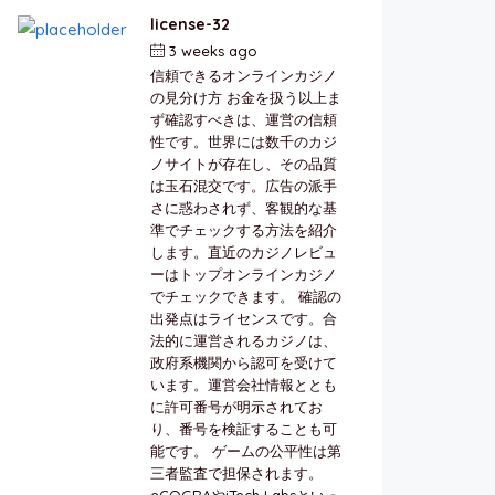
license-32
3 weeks ago
by
berkai
信頼できるオンラインカジノ
の見分け方 お金を扱う以上ま
ず確認すべきは、運営の信頼
性です。世界には数千のカジ
ノサイトが存在し、その品質
は玉石混交です。広告の派手
さに惑わされず、客観的な基
準でチェックする方法を紹介
します。直近のカジノレビュ
ーはトップオンラインカジノ
でチェックできます。 確認の
出発点はライセンスです。合
法的に運営されるカジノは、
政府系機関から認可を受けて
います。運営会社情報ととも
に許可番号が明示されてお
り、番号を検証することも可
能です。 ゲームの公平性は第
三者監査で担保されます。
eCOGRAやiTech Labsといっ