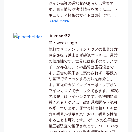
グイン保護の選択肢があるかも重要で
す。個人情報や決済情報を扱う以上、セ
キュリティ軽視のサイトは論外です。...
Read More
license-32
3 weeks ago
by
berkai
信頼できるオンラインカジノの見分け方
お金を扱う以上まず確認すべきは、運営
の信頼性です。世界には数千のカジノサ
イトが存在し、その品質は玉石混交で
す。広告の派手さに惑わされず、客観的
な基準でチェックする方法を紹介しま
す。直近のカジノレビューはトップオン
ラインカジノでチェックできます。 確認
の出発点はライセンスです。合法的に運
営されるカジノは、政府系機関から認可
を受けています。運営会社情報とともに
許可番号が明示されており、番号を検証
することも可能です。 ゲームの公平性は
第三者監査で担保されます。eCOGRAや
iTech Labsといった監査機関がRNG(乱