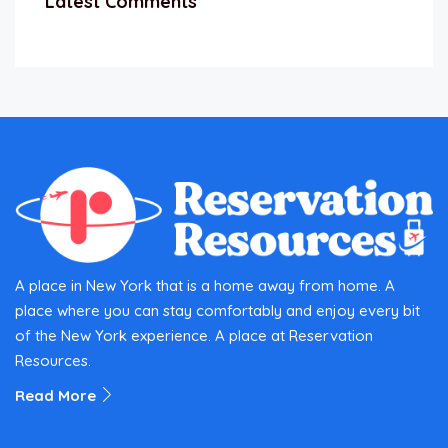
Latest Comments
A place in New York that is a home away from home. A
place where you can stay comfortably and enjoy every bit
of the New York experience. A place at Reservation
Resources.
Read More