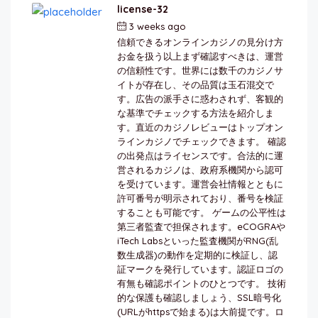
license-32
3 weeks ago
by
berkai
信頼できるオンラインカジノの見分け方
お金を扱う以上まず確認すべきは、運営
の信頼性です。世界には数千のカジノサ
イトが存在し、その品質は玉石混交で
す。広告の派手さに惑わされず、客観的
な基準でチェックする方法を紹介しま
す。直近のカジノレビューはトップオン
ラインカジノでチェックできます。 確認
の出発点はライセンスです。合法的に運
営されるカジノは、政府系機関から認可
を受けています。運営会社情報とともに
許可番号が明示されており、番号を検証
することも可能です。 ゲームの公平性は
第三者監査で担保されます。eCOGRAや
iTech Labsといった監査機関がRNG(乱
数生成器)の動作を定期的に検証し、認
証マークを発行しています。認証ロゴの
有無も確認ポイントのひとつです。 技術
的な保護も確認しましょう、SSL暗号化
(URLがhttpsで始まる)は大前提です。ロ