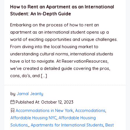
How to Rent an Apartment as an International
Student: An In-Depth Guide
Embarking on the process of how to rent an
apartment as an international student opens up a
world of exciting opportunities and unique challenges.
From diving into the local housing market to
understanding cultural norms, international students
have a lot to navigate. At ReservationResources,
we’ve created a detailed guide covering the pros,
cons, do’s, and […]
by
Jamal Jeanty
Published At: October 12, 2023
Accommodations in New York
,
Accomodations
,
Affordable Housing NYC
,
Affordable Housing
Solutions,
,
Apartments for International Students
,
Best