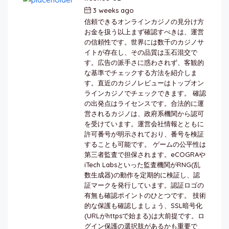
3 weeks ago
by
berkai
信頼できるオンラインカジノの見分け方
お金を扱う以上まず確認すべきは、運営
の信頼性です。世界には数千のカジノサ
イトが存在し、その品質は玉石混交で
す。広告の派手さに惑わされず、客観的
な基準でチェックする方法を紹介しま
す。直近のカジノレビューはトップオン
ラインカジノでチェックできます。 確認
の出発点はライセンスです。合法的に運
営されるカジノは、政府系機関から認可
を受けています。運営会社情報とともに
許可番号が明示されており、番号を検証
することも可能です。 ゲームの公平性は
第三者監査で担保されます。eCOGRAや
iTech Labsといった監査機関がRNG(乱
数生成器)の動作を定期的に検証し、認
証マークを発行しています。認証ロゴの
有無も確認ポイントのひとつです。 技術
的な保護も確認しましょう、SSL暗号化
(URLがhttpsで始まる)は大前提です。ロ
グイン保護の選択肢があるかも重要で