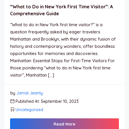
“What to Do in New York First Time Visitor”: A
Comprehensive Guide
“What to do in New York first time visitor?” is a
question frequently asked by eager travelers.
Manhattan and Brooklyn, with their dynamic fusion of
history and contemporary wonders, offer boundless
opportunities for memories and discoveries.
Manhattan: Essential Stops for First-Time Visitors For
those pondering “what to do in New York first time
visitor”, Manhattan […]
by
Jamal Jeanty
Published At: September 10, 2023
Uncategorized
Read More