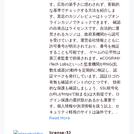
す。広告の派手さに惑わされず、客観的
な基準でチェックする方法を紹介しま
す。直近のカジノレビューはトップオン
ラインカジノでチェックできます。 確認
の出発点はライセンスです。合法的に運
営されるカジノは、政府系機関から認可
を受けています。運営会社情報とともに
許可番号が明示されており、番号を検証
することも可能です。 ゲームの公平性は
第三者監査で担保されます。eCOGRAや
iTech Labsといった監査機関がRNG(乱
数生成器)の動作を定期的に検証し、認
証マークを発行しています。認証ロゴの
有無も確認ポイントのひとつです。 技術
的な保護も確認しましょう、SSL暗号化
(URLがhttpsで始まる)は大前提です。ロ
グイン保護の選択肢があるかも重要で
す。個人情報や決済情報を扱う以上、セ
キュリティ軽視のサイトは論外です。...
Read More
license-32