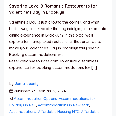
Savoring Love: 9 Romantic Restaurants for
Valentine’s Day in Brooklyn
Valentine’s Day is just around the corner, and what
better way to celebrate than by indulging in a romantic
dining experience in Brooklyn? In this blog, we’ll
explore ten handpicked restaurants that promise to
make your Valentine’s Day in Brooklyn truly special.
Booking accommodations with
ReservationResources.com To ensure a seamless
experience for booking accommodations for […]
by
Jamal Jeanty
Published At: February 9, 2024
Accommodation Options
,
Accommodations for
Holidays in NYC
,
Accommodations in New York
,
Accomodations
,
Affordable Housing NYC
,
Affordable