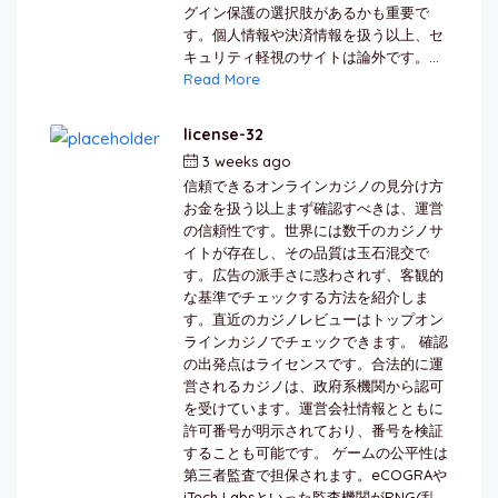
グイン保護の選択肢があるかも重要で
す。個人情報や決済情報を扱う以上、セ
キュリティ軽視のサイトは論外です。...
Read More
license-32
3 weeks ago
by
berkai
信頼できるオンラインカジノの見分け方
お金を扱う以上まず確認すべきは、運営
の信頼性です。世界には数千のカジノサ
イトが存在し、その品質は玉石混交で
す。広告の派手さに惑わされず、客観的
な基準でチェックする方法を紹介しま
す。直近のカジノレビューはトップオン
ラインカジノでチェックできます。 確認
の出発点はライセンスです。合法的に運
営されるカジノは、政府系機関から認可
を受けています。運営会社情報とともに
許可番号が明示されており、番号を検証
することも可能です。 ゲームの公平性は
第三者監査で担保されます。eCOGRAや
iTech Labsといった監査機関がRNG(乱