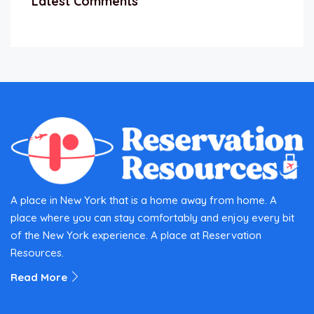
Latest Comments
A place in New York that is a home away from home. A
place where you can stay comfortably and enjoy every bit
of the New York experience. A place at Reservation
Resources.
Read More