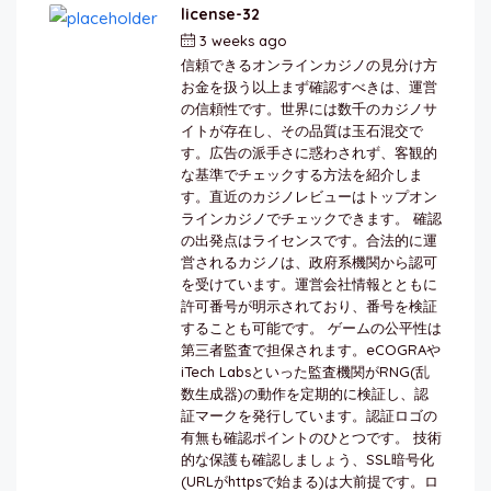
license-32
3 weeks ago
by
berkai
信頼できるオンラインカジノの見分け方
お金を扱う以上まず確認すべきは、運営
の信頼性です。世界には数千のカジノサ
イトが存在し、その品質は玉石混交で
す。広告の派手さに惑わされず、客観的
な基準でチェックする方法を紹介しま
す。直近のカジノレビューはトップオン
ラインカジノでチェックできます。 確認
の出発点はライセンスです。合法的に運
営されるカジノは、政府系機関から認可
を受けています。運営会社情報とともに
許可番号が明示されており、番号を検証
することも可能です。 ゲームの公平性は
第三者監査で担保されます。eCOGRAや
iTech Labsといった監査機関がRNG(乱
数生成器)の動作を定期的に検証し、認
証マークを発行しています。認証ロゴの
有無も確認ポイントのひとつです。 技術
的な保護も確認しましょう、SSL暗号化
(URLがhttpsで始まる)は大前提です。ロ