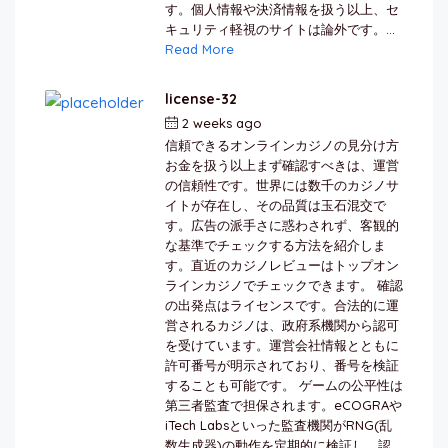
す。個人情報や決済情報を扱う以上、セ
キュリティ軽視のサイトは論外です。...
Read More
license-32
2 weeks ago
by
berkai
信頼できるオンラインカジノの見分け方
お金を扱う以上まず確認すべきは、運営
の信頼性です。世界には数千のカジノサ
イトが存在し、その品質は玉石混交で
す。広告の派手さに惑わされず、客観的
な基準でチェックする方法を紹介しま
す。直近のカジノレビューはトップオン
ラインカジノでチェックできます。 確認
の出発点はライセンスです。合法的に運
営されるカジノは、政府系機関から認可
を受けています。運営会社情報とともに
許可番号が明示されており、番号を検証
することも可能です。 ゲームの公平性は
第三者監査で担保されます。eCOGRAや
iTech Labsといった監査機関がRNG(乱
数生成器)の動作を定期的に検証し、認