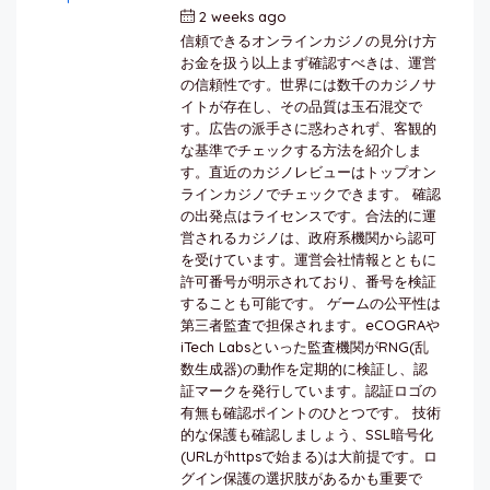
2 weeks ago
by
berkai
信頼できるオンラインカジノの見分け方
お金を扱う以上まず確認すべきは、運営
の信頼性です。世界には数千のカジノサ
イトが存在し、その品質は玉石混交で
す。広告の派手さに惑わされず、客観的
な基準でチェックする方法を紹介しま
す。直近のカジノレビューはトップオン
ラインカジノでチェックできます。 確認
の出発点はライセンスです。合法的に運
営されるカジノは、政府系機関から認可
を受けています。運営会社情報とともに
許可番号が明示されており、番号を検証
することも可能です。 ゲームの公平性は
第三者監査で担保されます。eCOGRAや
iTech Labsといった監査機関がRNG(乱
数生成器)の動作を定期的に検証し、認
証マークを発行しています。認証ロゴの
有無も確認ポイントのひとつです。 技術
的な保護も確認しましょう、SSL暗号化
(URLがhttpsで始まる)は大前提です。ロ
グイン保護の選択肢があるかも重要で