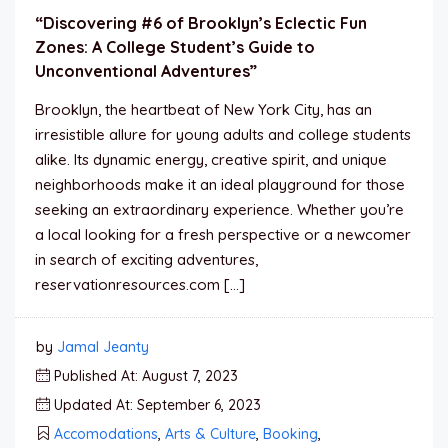
“Discovering #6 of Brooklyn’s Eclectic Fun
Zones: A College Student’s Guide to
Unconventional Adventures”
Brooklyn, the heartbeat of New York City, has an
irresistible allure for young adults and college students
alike. Its dynamic energy, creative spirit, and unique
neighborhoods make it an ideal playground for those
seeking an extraordinary experience. Whether you’re
a local looking for a fresh perspective or a newcomer
in search of exciting adventures,
reservationresources.com […]
by
Jamal Jeanty
Published At: August 7, 2023
Updated At: September 6, 2023
Accomodations
,
Arts & Culture
,
Booking
,