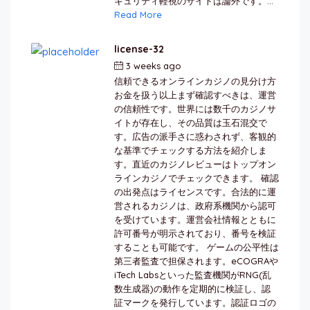
キュリティ軽視のサイトは論外です。...
Read More
license-32
3 weeks ago
by
berkai
信頼できるオンラインカジノの見分け方
お金を扱う以上まず確認すべきは、運営
の信頼性です。世界には数千のカジノサ
イトが存在し、その品質は玉石混交で
す。広告の派手さに惑わされず、客観的
な基準でチェックする方法を紹介しま
す。直近のカジノレビューはトップオン
ラインカジノでチェックできます。 確認
の出発点はライセンスです。合法的に運
営されるカジノは、政府系機関から認可
を受けています。運営会社情報とともに
許可番号が明示されており、番号を検証
することも可能です。 ゲームの公平性は
第三者監査で担保されます。eCOGRAや
iTech Labsといった監査機関がRNG(乱
数生成器)の動作を定期的に検証し、認
証マークを発行しています。認証ロゴの