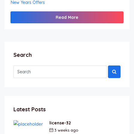
New Years Offers
Read More
Search
Latest Posts
license-32
3 weeks ago
by
berkai