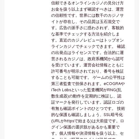
信頼できるオンラインカジノの見分け方
お金を扱う以上まず確認すべきは、運営
の信頼性です。世界には数千のカジノサ
イトが存在し、その品質は玉石混交で
す。広告の派手さに惑わされず、客観的
な基準でチェックする方法を紹介しま
す。直近のカジノレビューはトップオン
ラインカジノでチェックできます。 確認
の出発点はライセンスです。合法的に運
営されるカジノは、政府系機関から認可
を受けています。運営会社情報とともに
許可番号が明示されており、番号を検証
することも可能です。 ゲームの公平性は
第三者監査で担保されます。eCOGRAや
iTech Labsといった監査機関がRNG(乱
数生成器)の動作を定期的に検証し、認
証マークを発行しています。認証ロゴの
有無も確認ポイントのひとつです。 技術
的な保護も確認しましょう、SSL暗号化
(URLがhttpsで始まる)は大前提です。ロ
グイン保護の選択肢があるかも重要で
す。個人情報や決済情報を扱う以上、セ