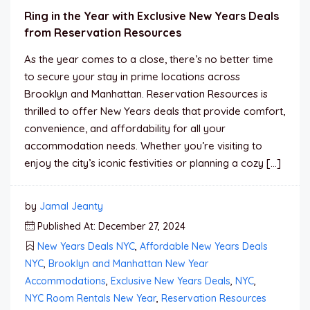
Ring in the Year with Exclusive New Years Deals
from Reservation Resources
As the year comes to a close, there’s no better time
to secure your stay in prime locations across
Brooklyn and Manhattan. Reservation Resources is
thrilled to offer New Years deals that provide comfort,
convenience, and affordability for all your
accommodation needs. Whether you’re visiting to
enjoy the city’s iconic festivities or planning a cozy […]
by
Jamal Jeanty
Published At: December 27, 2024
New Years Deals NYC
,
Affordable New Years Deals
NYC
,
Brooklyn and Manhattan New Year
Accommodations
,
Exclusive New Years Deals
,
NYC
,
NYC Room Rentals New Year
,
Reservation Resources