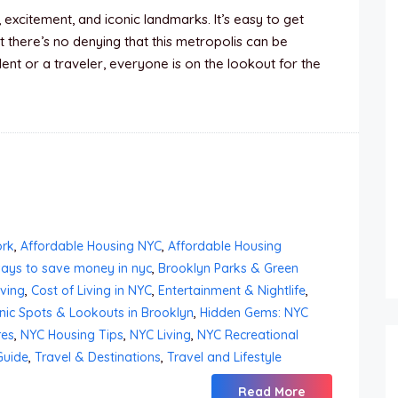
, excitement, and iconic landmarks. It’s easy to get
ut there’s no denying that this metropolis can be
nt or a traveler, everyone is on the lookout for the
ork
,
Affordable Housing NYC
,
Affordable Housing
ays to save money in nyc
,
Brooklyn Parks & Green
iving
,
Cost of Living in NYC
,
Entertainment & Nightlife
,
nic Spots & Lookouts in Brooklyn
,
Hidden Gems: NYC
res
,
NYC Housing Tips
,
NYC Living
,
NYC Recreational
Guide
,
Travel & Destinations
,
Travel and Lifestyle
Read More