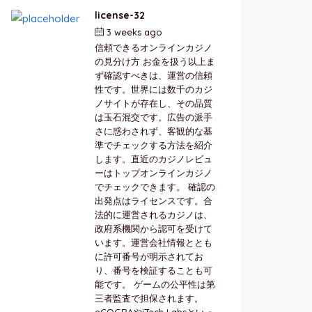
license-32
3 weeks ago
by
berkai
信頼できるオンラインカジノ
の見分け方 お金を扱う以上ま
ず確認すべきは、運営の信頼
性です。世界には数千のカジ
ノサイトが存在し、その品質
は玉石混交です。広告の派手
さに惑わされず、客観的な基
準でチェックする方法を紹介
します。直近のカジノレビュ
ーはトップオンラインカジノ
でチェックできます。 確認の
出発点はライセンスです。合
法的に運営されるカジノは、
政府系機関から認可を受けて
います。運営会社情報ととも
に許可番号が明示されてお
り、番号を検証することも可
能です。 ゲームの公平性は第
三者監査で担保されます。
eCOGRAやiTech Labsといっ