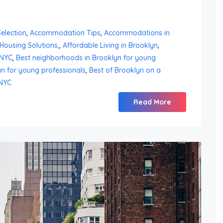
election
,
Accommodation Tips
,
Accommodations in
Housing Solutions,
,
Affordable Living in Brooklyn
,
 NYC
,
Best neighborhoods in Brooklyn for young
n for young professionals
,
Best of Brooklyn on a
 NYC
Read More