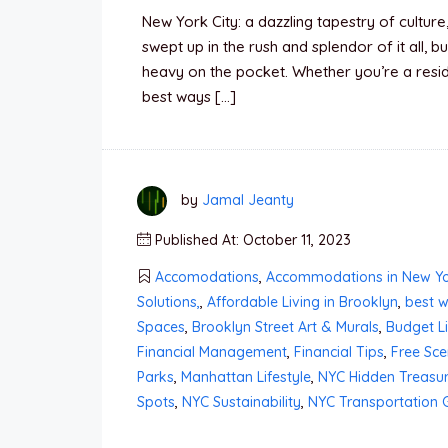
New York City: a dazzling tapestry of culture
swept up in the rush and splendor of it all, b
heavy on the pocket. Whether you’re a reside
best ways […]
by
Jamal Jeanty
Published At: October 11, 2023
Accomodations
,
Accommodations in New Y
Solutions,
,
Affordable Living in Brooklyn
,
best w
Spaces
,
Brooklyn Street Art & Murals
,
Budget L
Financial Management
,
Financial Tips
,
Free Sce
Parks
,
Manhattan Lifestyle
,
NYC Hidden Treasu
Spots
,
NYC Sustainability
,
NYC Transportation 