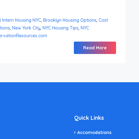
t Intern Housing NYC
,
Brooklyn Housing Options
,
Cost
tions
,
New York City
,
NYC Housing Tips
,
NYC
ervationResources.com
Read More
Quick Links
Accomodations