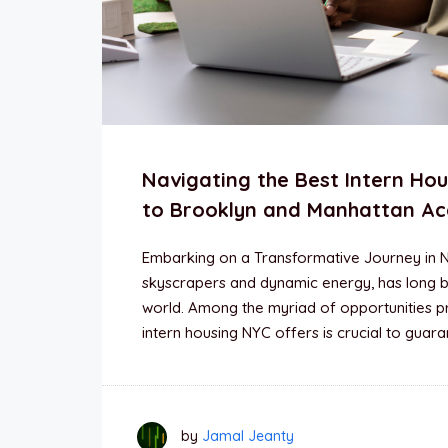
Navigating the Best Intern Hou
to Brooklyn and Manhattan A
Embarking on a Transformative Journey in N
skyscrapers and dynamic energy, has long b
world. Among the myriad of opportunities pre
intern housing NYC offers is crucial to guar
by
Jamal Jeanty