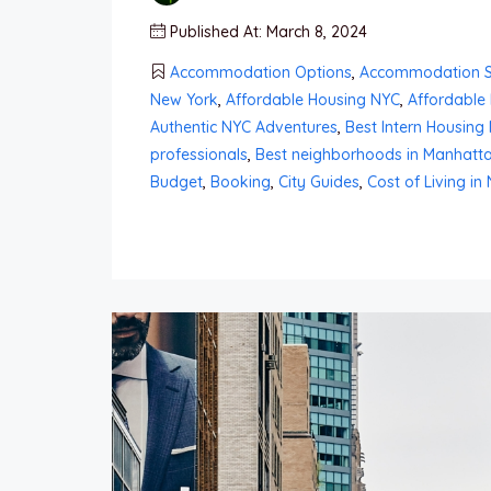
Published At: March 8, 2024
Accommodation Options
,
Accommodation S
New York
,
Affordable Housing NYC
,
Affordable 
Authentic NYC Adventures
,
Best Intern Housing
professionals
,
Best neighborhoods in Manhatta
Budget
,
Booking
,
City Guides
,
Cost of Living in