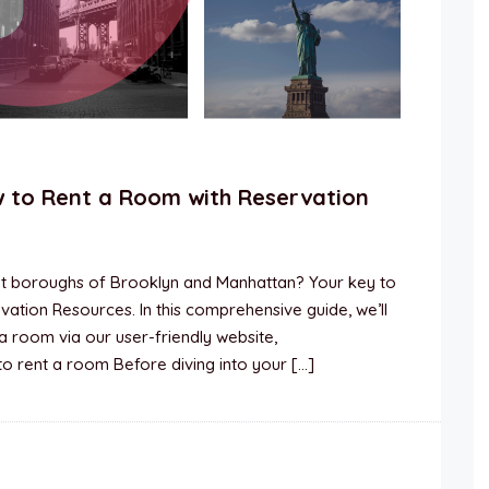
 to Rent a Room with Reservation
nt boroughs of Brooklyn and Manhattan? Your key to
ation Resources. In this comprehensive guide, we’ll
a room via our user-friendly website,
o rent a room Before diving into your […]