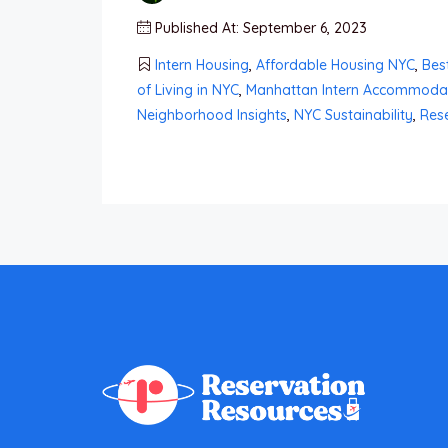
Published At: September 6, 2023
Intern Housing
,
Affordable Housing NYC
,
Bes
of Living in NYC
,
Manhattan Intern Accommoda
Neighborhood Insights
,
NYC Sustainability
,
Res