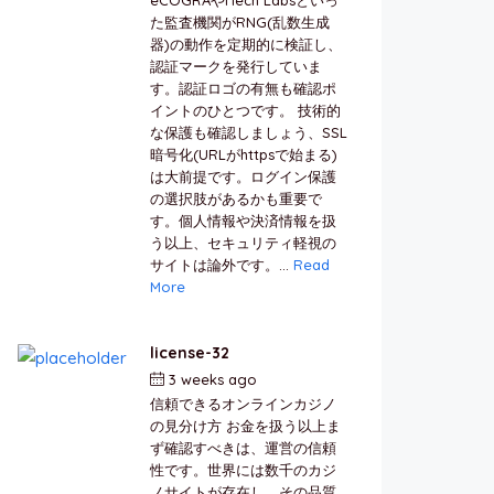
た監査機関がRNG(乱数生成
器)の動作を定期的に検証し、
認証マークを発行していま
す。認証ロゴの有無も確認ポ
イントのひとつです。 技術的
な保護も確認しましょう、SSL
暗号化(URLがhttpsで始まる)
は大前提です。ログイン保護
の選択肢があるかも重要で
す。個人情報や決済情報を扱
う以上、セキュリティ軽視の
サイトは論外です。...
Read
More
license-32
3 weeks ago
by
berkai
信頼できるオンラインカジノ
の見分け方 お金を扱う以上ま
ず確認すべきは、運営の信頼
性です。世界には数千のカジ
ノサイトが存在し、その品質