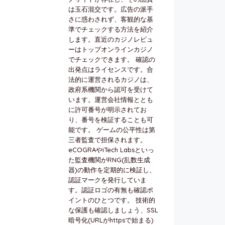
は玉石混交です。広告の派手
さに惑わされず、客観的な基
準でチェックする方法を紹介
します。直近のカジノレビュ
ーはトップオンラインカジノ
でチェックできます。 確認の
出発点はライセンスです。合
法的に運営されるカジノは、
政府系機関から認可を受けて
います。運営会社情報ととも
に許可番号が明示されてお
り、番号を検証することも可
能です。 ゲームの公平性は第
三者監査で担保されます。
eCOGRAやiTech Labsといっ
た監査機関がRNG(乱数生成
器)の動作を定期的に検証し、
認証マークを発行していま
す。認証ロゴの有無も確認ポ
イントのひとつです。 技術的
な保護も確認しましょう、SSL
暗号化(URLがhttpsで始まる)