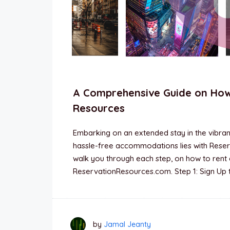
A Comprehensive Guide on How
Resources
Embarking on an extended stay in the vibra
hassle-free accommodations lies with Reserv
walk you through each step, on how to rent 
ReservationResources.com. Step 1: Sign Up t
by
Jamal Jeanty