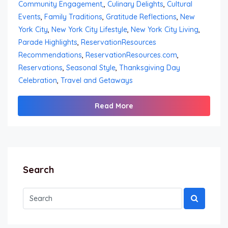
Community Engagement,
,
Culinary Delights
,
Cultural
Events
,
Family Traditions
,
Gratitude Reflections
,
New
York City
,
New York City Lifestyle
,
New York City Living
,
Parade Highlights
,
ReservationResources
Recommendations
,
ReservationResources.com
,
Reservations
,
Seasonal Style
,
Thanksgiving Day
Celebration
,
Travel and Getaways
Read More
Search