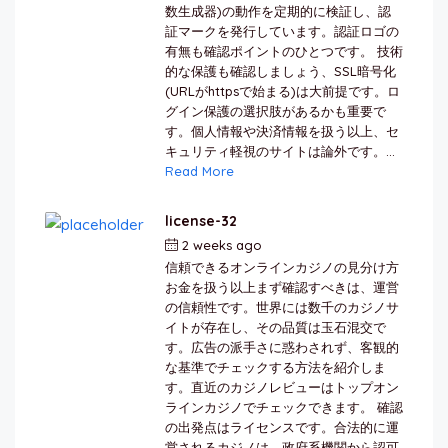
数生成器)の動作を定期的に検証し、認
証マークを発行しています。認証ロゴの
有無も確認ポイントのひとつです。 技術
的な保護も確認しましょう、SSL暗号化
(URLがhttpsで始まる)は大前提です。ロ
グイン保護の選択肢があるかも重要で
す。個人情報や決済情報を扱う以上、セ
キュリティ軽視のサイトは論外です。...
Read More
license-32
2 weeks ago
by
berkai
信頼できるオンラインカジノの見分け方
お金を扱う以上まず確認すべきは、運営
の信頼性です。世界には数千のカジノサ
イトが存在し、その品質は玉石混交で
す。広告の派手さに惑わされず、客観的
な基準でチェックする方法を紹介しま
す。直近のカジノレビューはトップオン
ラインカジノでチェックできます。 確認
の出発点はライセンスです。合法的に運
営されるカジノは、政府系機関から認可