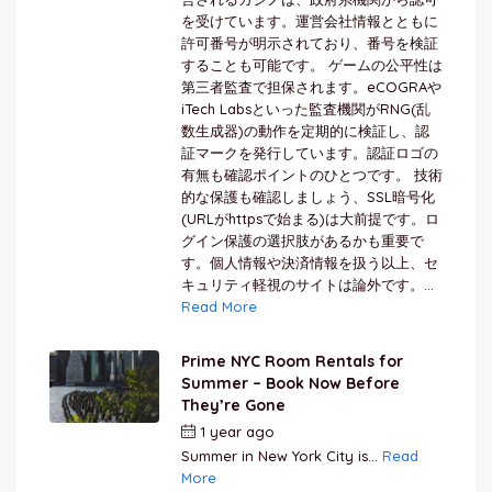
を受けています。運営会社情報とともに
許可番号が明示されており、番号を検証
することも可能です。 ゲームの公平性は
第三者監査で担保されます。eCOGRAや
iTech Labsといった監査機関がRNG(乱
数生成器)の動作を定期的に検証し、認
証マークを発行しています。認証ロゴの
有無も確認ポイントのひとつです。 技術
的な保護も確認しましょう、SSL暗号化
(URLがhttpsで始まる)は大前提です。ロ
グイン保護の選択肢があるかも重要で
す。個人情報や決済情報を扱う以上、セ
キュリティ軽視のサイトは論外です。...
Read More
Prime NYC Room Rentals for
Summer – Book Now Before
They’re Gone
1 year ago
by
Jamal Jeanty
Summer in New York City is...
Read
More