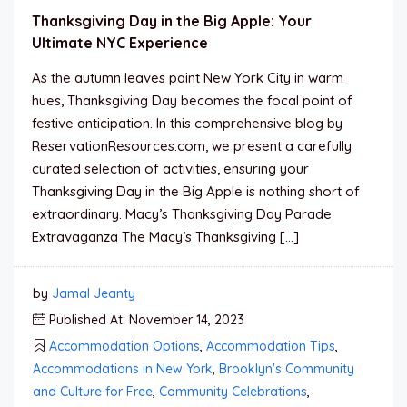
Thanksgiving Day in the Big Apple: Your
Ultimate NYC Experience
As the autumn leaves paint New York City in warm
hues, Thanksgiving Day becomes the focal point of
festive anticipation. In this comprehensive blog by
ReservationResources.com, we present a carefully
curated selection of activities, ensuring your
Thanksgiving Day in the Big Apple is nothing short of
extraordinary. Macy’s Thanksgiving Day Parade
Extravaganza The Macy’s Thanksgiving […]
by
Jamal Jeanty
Published At: November 14, 2023
Accommodation Options
,
Accommodation Tips
,
Accommodations in New York
,
Brooklyn's Community
and Culture for Free
,
Community Celebrations
,