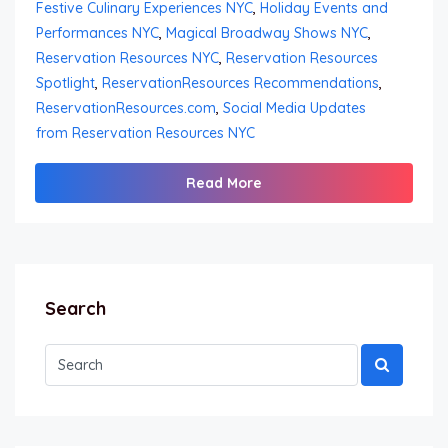
Festive Culinary Experiences NYC
,
Holiday Events and
Performances NYC
,
Magical Broadway Shows NYC
,
Reservation Resources NYC
,
Reservation Resources
Spotlight
,
ReservationResources Recommendations
,
ReservationResources.com
,
Social Media Updates
from Reservation Resources NYC
Read More
Search