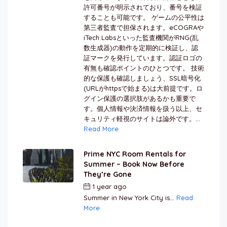
許可番号が明示されており、番号を検証
することも可能です。 ゲームの公平性は
第三者監査で担保されます。eCOGRAや
iTech Labsといった監査機関がRNG(乱
数生成器)の動作を定期的に検証し、認
証マークを発行しています。認証ロゴの
有無も確認ポイントのひとつです。 技術
的な保護も確認しましょう、SSL暗号化
(URLがhttpsで始まる)は大前提です。ロ
グイン保護の選択肢があるかも重要で
す。個人情報や決済情報を扱う以上、セ
キュリティ軽視のサイトは論外です。...
Read More
Prime NYC Room Rentals for
Summer – Book Now Before
They’re Gone
1 year ago
by
Jamal Jeanty
Summer in New York City is...
Read
More