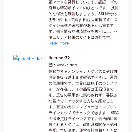
証マークを発行しています。認証ロゴの
有無も確認ポイントのひとつです。 技術
的な保護も確認しましょう、SSL暗号化
(URLがhttpsで始まる)は大前提です。ロ
グイン保護の選択肢があるかも重要で
す。個人情報や決済情報を扱う以上、セ
キュリティ軽視のサイトは論外です。...
Read More
license-32
3 weeks ago
by
berkai
信頼できるオンラインカジノの見分け方
お金を扱う以上まず確認すべきは、運営
の信頼性です。世界には数千のカジノサ
イトが存在し、その品質は玉石混交で
す。広告の派手さに惑わされず、客観的
な基準でチェックする方法を紹介しま
す。直近のカジノレビューはトップオン
ラインカジノでチェックできます。 確認
の出発点はライセンスです。合法的に運
営されるカジノは、政府系機関から認可
を受けています。運営会社情報とともに