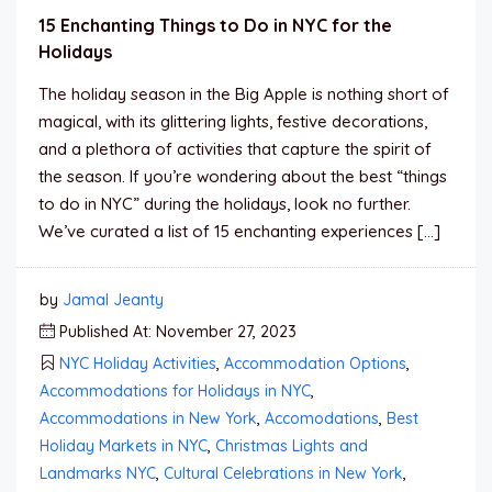
15 Enchanting Things to Do in NYC for the
Holidays
The holiday season in the Big Apple is nothing short of
magical, with its glittering lights, festive decorations,
and a plethora of activities that capture the spirit of
the season. If you’re wondering about the best “things
to do in NYC” during the holidays, look no further.
We’ve curated a list of 15 enchanting experiences […]
by
Jamal Jeanty
Published At: November 27, 2023
NYC Holiday Activities
,
Accommodation Options
,
Accommodations for Holidays in NYC
,
Accommodations in New York
,
Accomodations
,
Best
Holiday Markets in NYC
,
Christmas Lights and
Landmarks NYC
,
Cultural Celebrations in New York
,