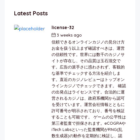
Latest Posts
license-32
3 weeks ago
by
berkai
信頼できるオンラインカジノの見分け方
お金を扱う以上まず確認すべきは、運営
の信頼性です。世界には数千のカジノサ
イトが存在し、その品質は玉石混交で
す。広告の派手さに惑わされず、客観的
な基準でチェックする方法を紹介しま
す。直近のカジノレビューはトップオン
ラインカジノでチェックできます。 確認
の出発点はライセンスです。合法的に運
営されるカジノは、政府系機関から認可
を受けています。運営会社情報とともに
許可番号が明示されており、番号を検証
することも可能です。 ゲームの公平性は
第三者監査で担保されます。eCOGRAや
iTech Labsといった監査機関がRNG(乱
数生成器)の動作を定期的に検証し、認