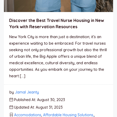
Discover the Best Travel Nurse Housing in New
York with Reservation Resources
New York City is more than just a destination; it’s an
experience waiting to be embraced. For travel nurses
seeking not only professional growth but also the thrill
of urban life, the Big Apple offers a unique blend of
medical excellence, cultural diversity, and endless
opportunities. As you embark on your journey to the
heart […]
by
Jamal Jeanty
Published At: August 30, 2023
Updated At: August 31, 2023
Accomodations
,
Affordable Housing Solutions,
,