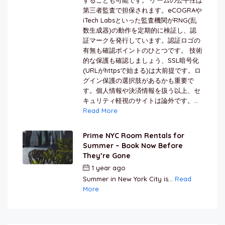
第三者監査で担保されます。eCOGRAや
iTech Labsといった監査機関がRNG(乱
数生成器)の動作を定期的に検証し、認
証マークを発行しています。認証ロゴの
有無も確認ポイントのひとつです。 技術
的な保護も確認しましょう、SSL暗号化
(URLがhttpsで始まる)は大前提です。ロ
グイン保護の選択肢があるかも重要で
す。個人情報や決済情報を扱う以上、セ
キュリティ軽視のサイトは論外です。...
Read More
Prime NYC Room Rentals for
Summer – Book Now Before
They’re Gone
1 year ago
by
Jamal Jeanty
Summer in New York City is...
Read
More