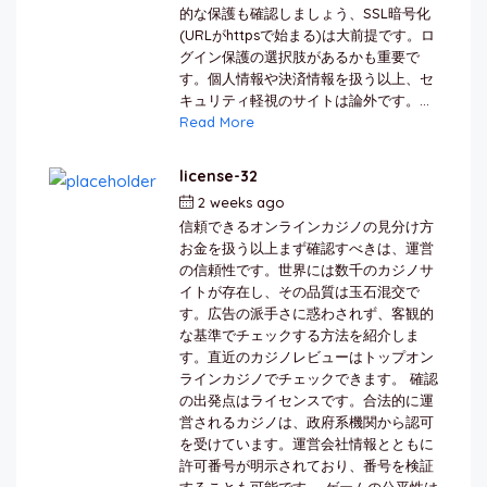
的な保護も確認しましょう、SSL暗号化
(URLがhttpsで始まる)は大前提です。ロ
グイン保護の選択肢があるかも重要で
す。個人情報や決済情報を扱う以上、セ
キュリティ軽視のサイトは論外です。...
Read More
license-32
2 weeks ago
by
berkai
信頼できるオンラインカジノの見分け方
お金を扱う以上まず確認すべきは、運営
の信頼性です。世界には数千のカジノサ
イトが存在し、その品質は玉石混交で
す。広告の派手さに惑わされず、客観的
な基準でチェックする方法を紹介しま
す。直近のカジノレビューはトップオン
ラインカジノでチェックできます。 確認
の出発点はライセンスです。合法的に運
営されるカジノは、政府系機関から認可
を受けています。運営会社情報とともに
許可番号が明示されており、番号を検証
することも可能です。 ゲームの公平性は