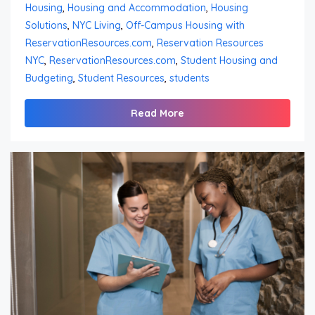
Housing
,
Housing and Accommodation
,
Housing
Solutions
,
NYC Living
,
Off-Campus Housing with
ReservationResources.com
,
Reservation Resources
NYC
,
ReservationResources.com
,
Student Housing and
Budgeting
,
Student Resources
,
students
Read More