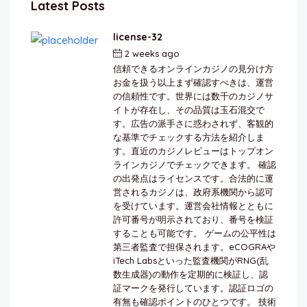
Latest Posts
license-32
2 weeks ago
by
berkai
信頼できるオンラインカジノの見分け方
お金を扱う以上まず確認すべきは、運営
の信頼性です。世界には数千のカジノサ
イトが存在し、その品質は玉石混交で
す。広告の派手さに惑わされず、客観的
な基準でチェックする方法を紹介しま
す。直近のカジノレビューはトップオン
ラインカジノでチェックできます。 確認
の出発点はライセンスです。合法的に運
営されるカジノは、政府系機関から認可
を受けています。運営会社情報とともに
許可番号が明示されており、番号を検証
することも可能です。 ゲームの公平性は
第三者監査で担保されます。eCOGRAや
iTech Labsといった監査機関がRNG(乱
数生成器)の動作を定期的に検証し、認
証マークを発行しています。認証ロゴの
有無も確認ポイントのひとつです。 技術