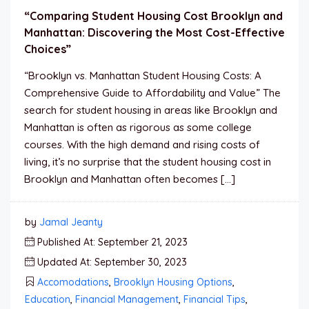
“Comparing Student Housing Cost Brooklyn and
Manhattan: Discovering the Most Cost-Effective
Choices”
“Brooklyn vs. Manhattan Student Housing Costs: A
Comprehensive Guide to Affordability and Value” The
search for student housing in areas like Brooklyn and
Manhattan is often as rigorous as some college
courses. With the high demand and rising costs of
living, it’s no surprise that the student housing cost in
Brooklyn and Manhattan often becomes […]
by
Jamal Jeanty
Published At: September 21, 2023
Updated At: September 30, 2023
Accomodations
,
Brooklyn Housing Options
,
Education
,
Financial Management
,
Financial Tips
,