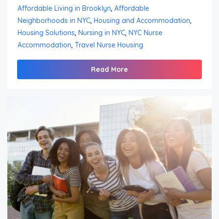
Affordable Living in Brooklyn
,
Affordable
Neighborhoods in NYC
,
Housing and Accommodation
,
Housing Solutions
,
Nursing in NYC
,
NYC Nurse
Accommodation
,
Travel Nurse Housing
Read More