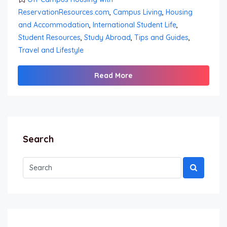
ReservationResources.com
,
Campus Living
,
Housing
and Accommodation
,
International Student Life
,
Student Resources
,
Study Abroad
,
Tips and Guides
,
Travel and Lifestyle
Read More
Search