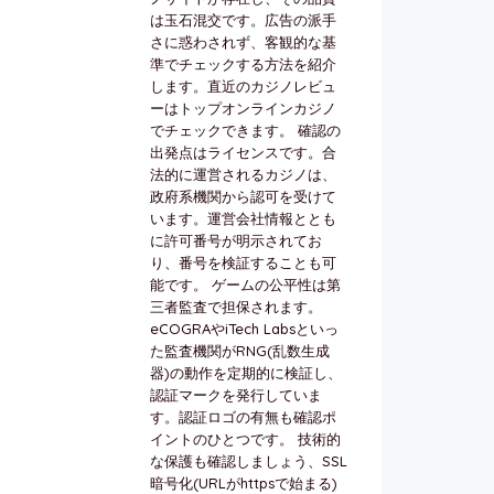
は玉石混交です。広告の派手
さに惑わされず、客観的な基
準でチェックする方法を紹介
します。直近のカジノレビュ
ーはトップオンラインカジノ
でチェックできます。 確認の
出発点はライセンスです。合
法的に運営されるカジノは、
政府系機関から認可を受けて
います。運営会社情報ととも
に許可番号が明示されてお
り、番号を検証することも可
能です。 ゲームの公平性は第
三者監査で担保されます。
eCOGRAやiTech Labsといっ
た監査機関がRNG(乱数生成
器)の動作を定期的に検証し、
認証マークを発行していま
す。認証ロゴの有無も確認ポ
イントのひとつです。 技術的
な保護も確認しましょう、SSL
暗号化(URLがhttpsで始まる)