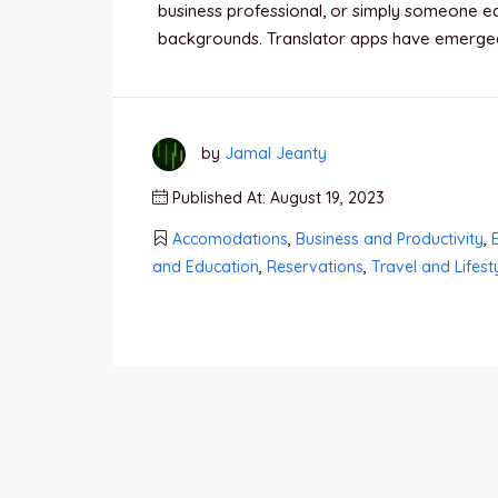
business professional, or simply someone ea
backgrounds. Translator apps have emerge
by
Jamal Jeanty
Published At: August 19, 2023
Accomodations
,
Business and Productivity
,
and Education
,
Reservations
,
Travel and Lifest