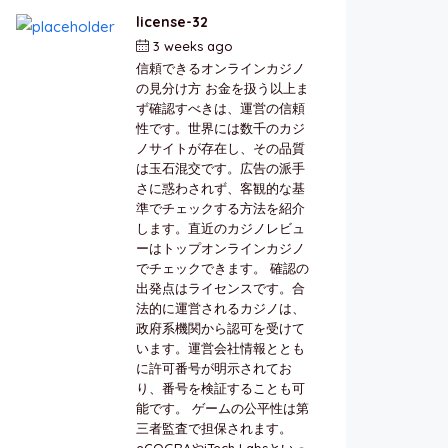
license-32
3 weeks ago
by
berkai
信頼できるオンラインカジノ
の見分け方 お金を扱う以上ま
ず確認すべきは、運営の信頼
性です。世界には数千のカジ
ノサイトが存在し、その品質
は玉石混交です。広告の派手
さに惑わされず、客観的な基
準でチェックする方法を紹介
します。直近のカジノレビュ
ーはトップオンラインカジノ
でチェックできます。 確認の
出発点はライセンスです。合
法的に運営されるカジノは、
政府系機関から認可を受けて
います。運営会社情報ととも
に許可番号が明示されてお
り、番号を検証することも可
能です。 ゲームの公平性は第
三者監査で担保されます。
eCOGRAやiTech Labsといっ