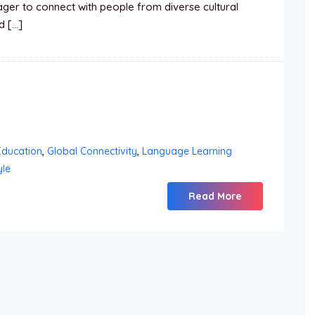
ger to connect with people from diverse cultural
d […]
Education
,
Global Connectivity
,
Language Learning
yle
Read More