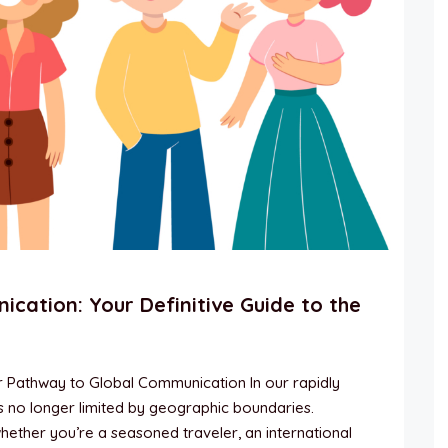
ication: Your Definitive Guide to the
r Pathway to Global Communication In our rapidly
is no longer limited by geographic boundaries.
hether you’re a seasoned traveler, an international