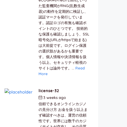
た監査機関がRNG(乱数生成
器)の動作を定期的に検証し、
認証マークを発行していま
す。認証ロゴの有無も確認ポ
イントのひとつです。 技術的
な保護も確認しましょう、SSL
暗号化(URLがhttpsで始まる)
は大前提です。ログイン保護
の選択肢があるかも重要で
す。個人情報や決済情報を扱
う以上、セキュリティ軽視の
サイトは論外です。...
Read
More
license-32
3 weeks ago
by
berkai
信頼できるオンラインカジノ
の見分け方 お金を扱う以上ま
ず確認すべきは、運営の信頼
性です。世界には数千のカジ
ノサイトが存在し、その品質