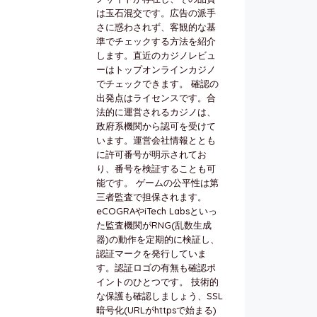
は玉石混交です。広告の派手
さに惑わされず、客観的な基
準でチェックする方法を紹介
します。直近のカジノレビュ
ーはトップオンラインカジノ
でチェックできます。 確認の
出発点はライセンスです。合
法的に運営されるカジノは、
政府系機関から認可を受けて
います。運営会社情報ととも
に許可番号が明示されてお
り、番号を検証することも可
能です。 ゲームの公平性は第
三者監査で担保されます。
eCOGRAやiTech Labsといっ
た監査機関がRNG(乱数生成
器)の動作を定期的に検証し、
認証マークを発行していま
す。認証ロゴの有無も確認ポ
イントのひとつです。 技術的
な保護も確認しましょう、SSL
暗号化(URLがhttpsで始まる)