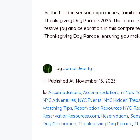
As the holiday season approaches, families 
Thanksgiving Day Parade 2023. This iconic 
festive joy and celebration. In this comprehe
Thanksgiving Day Parade, ensuring you mak
by
Jamal Jeanty
Published At: November 15, 2023
Accomodations
,
Accommodations in New Y
NYC Adventures
,
NYC Events
,
NYC Hidden Trea
Watching Tips
,
Reservation Resources NYC
,
Re
ReservationResources.com
,
Reservations
,
Seas
Day Celebration
,
Thanksgiving Day Parade
,
Th