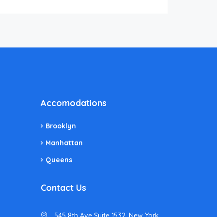
Accomodations
Brooklyn
Manhattan
Queens
Contact Us
545 8th Ave Suite 1532, New York,