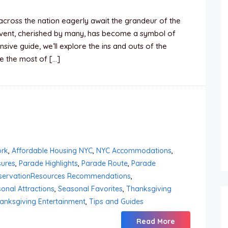
across the nation eagerly await the grandeur of the
event, cherished by many, has become a symbol of
nsive guide, we’ll explore the ins and outs of the
e the most of […]
ork
,
Affordable Housing NYC
,
NYC Accommodations
,
sures
,
Parade Highlights
,
Parade Route
,
Parade
servationResources Recommendations
,
onal Attractions
,
Seasonal Favorites
,
Thanksgiving
anksgiving Entertainment
,
Tips and Guides
Read More