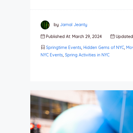
by
Jamal Jeanty
Published At: March 29, 2024
Updated 
Springtime Events
,
Hidden Gems of NYC
,
Mov
NYC Events
,
Spring Activities in NYC