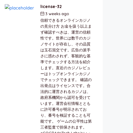
license-32
3 weeks ago
by
berkai
信頼できるオンラインカジノ
の見分け方 お金を扱う以上ま
ず確認すべきは、運営の信頼
性です。世界には数千のカジ
ノサイトが存在し、その品質
は玉石混交です。広告の派手
さに惑わされず、客観的な基
準でチェックする方法を紹介
します。直近のカジノレビュ
ーはトップオンラインカジノ
でチェックできます。 確認の
出発点はライセンスです。合
法的に運営されるカジノは、
政府系機関から認可を受けて
います。運営会社情報ととも
に許可番号が明示されてお
り、番号を検証することも可
能です。 ゲームの公平性は第
三者監査で担保されます。
eCOGRAやiTech Labsといっ