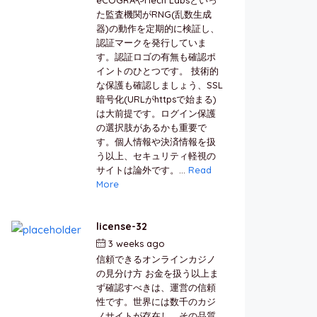
た監査機関がRNG(乱数生成
器)の動作を定期的に検証し、
認証マークを発行していま
す。認証ロゴの有無も確認ポ
イントのひとつです。 技術的
な保護も確認しましょう、SSL
暗号化(URLがhttpsで始まる)
は大前提です。ログイン保護
の選択肢があるかも重要で
す。個人情報や決済情報を扱
う以上、セキュリティ軽視の
サイトは論外です。...
Read
More
license-32
3 weeks ago
by
berkai
信頼できるオンラインカジノ
の見分け方 お金を扱う以上ま
ず確認すべきは、運営の信頼
性です。世界には数千のカジ
ノサイトが存在し、その品質