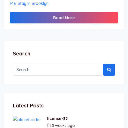
Me
,
Stay In Brooklyn
Read More
Search
Latest Posts
license-32
3 weeks ago
by
berkai