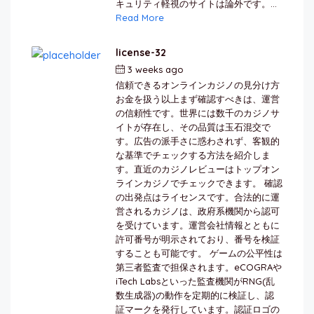
キュリティ軽視のサイトは論外です。...
Read More
license-32
3 weeks ago
by
berkai
信頼できるオンラインカジノの見分け方
お金を扱う以上まず確認すべきは、運営
の信頼性です。世界には数千のカジノサ
イトが存在し、その品質は玉石混交で
す。広告の派手さに惑わされず、客観的
な基準でチェックする方法を紹介しま
す。直近のカジノレビューはトップオン
ラインカジノでチェックできます。 確認
の出発点はライセンスです。合法的に運
営されるカジノは、政府系機関から認可
を受けています。運営会社情報とともに
許可番号が明示されており、番号を検証
することも可能です。 ゲームの公平性は
第三者監査で担保されます。eCOGRAや
iTech Labsといった監査機関がRNG(乱
数生成器)の動作を定期的に検証し、認
証マークを発行しています。認証ロゴの