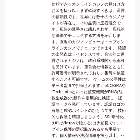
信頼できるオンラインカジノの見分け方
お金を扱う以上まず確認すべきは、運営
の信頼性です。世界には数千のカジノサ
イトが存在し、その品質は玉石混交で
す。広告の派手さに惑わされず、客観的
な基準でチェックする方法を紹介しま
す。直近のカジノレビューはトップオン
ラインカジノでチェックできます。 確認
の出発点はライセンスです。合法的に運
営されるカジノは、政府系機関から認可
を受けています。運営会社情報とともに
許可番号が明示されており、番号を検証
することも可能です。 ゲームの公平性は
第三者監査で担保されます。eCOGRAや
iTech Labsといった監査機関がRNG(乱
数生成器)の動作を定期的に検証し、認
証マークを発行しています。認証ロゴの
有無も確認ポイントのひとつです。 技術
的な保護も確認しましょう、SSL暗号化
(URLがhttpsで始まる)は大前提です。ロ
グイン保護の選択肢があるかも重要で
す。個人情報や決済情報を扱う以上、セ