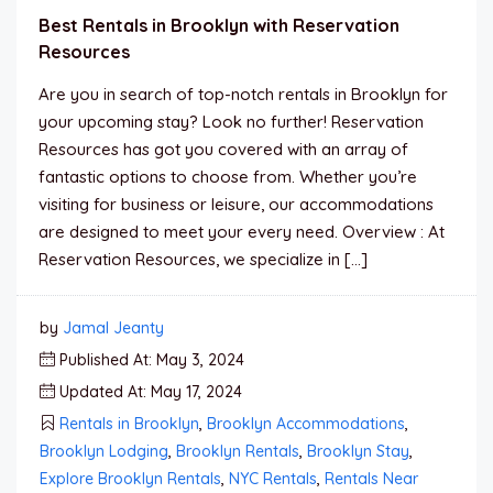
Best Rentals in Brooklyn with Reservation
Resources
Are you in search of top-notch rentals in Brooklyn for
your upcoming stay? Look no further! Reservation
Resources has got you covered with an array of
fantastic options to choose from. Whether you’re
visiting for business or leisure, our accommodations
are designed to meet your every need. Overview : At
Reservation Resources, we specialize in […]
by
Jamal Jeanty
Published At: May 3, 2024
Updated At: May 17, 2024
Rentals in Brooklyn
,
Brooklyn Accommodations
,
Brooklyn Lodging
,
Brooklyn Rentals
,
Brooklyn Stay
,
Explore Brooklyn Rentals
,
NYC Rentals
,
Rentals Near