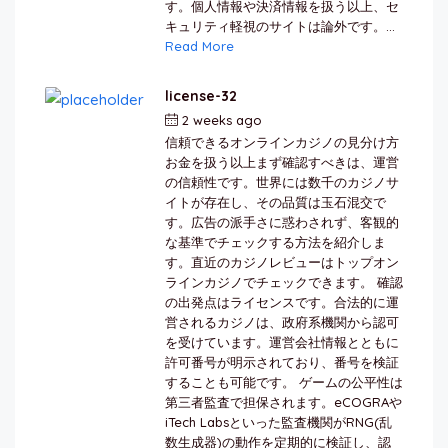
す。個人情報や決済情報を扱う以上、セ
キュリティ軽視のサイトは論外です。...
Read More
license-32
2 weeks ago
by
berkai
信頼できるオンラインカジノの見分け方
お金を扱う以上まず確認すべきは、運営
の信頼性です。世界には数千のカジノサ
イトが存在し、その品質は玉石混交で
す。広告の派手さに惑わされず、客観的
な基準でチェックする方法を紹介しま
す。直近のカジノレビューはトップオン
ラインカジノでチェックできます。 確認
の出発点はライセンスです。合法的に運
営されるカジノは、政府系機関から認可
を受けています。運営会社情報とともに
許可番号が明示されており、番号を検証
することも可能です。 ゲームの公平性は
第三者監査で担保されます。eCOGRAや
iTech Labsといった監査機関がRNG(乱
数生成器)の動作を定期的に検証し、認