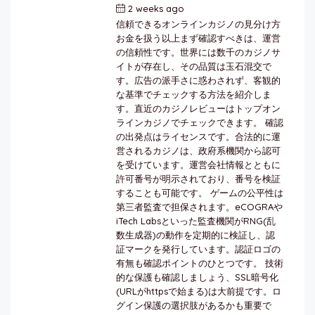
2 weeks ago
by
berkai
信頼できるオンラインカジノの見分け方
お金を扱う以上まず確認すべきは、運営
の信頼性です。世界には数千のカジノサ
イトが存在し、その品質は玉石混交で
す。広告の派手さに惑わされず、客観的
な基準でチェックする方法を紹介しま
す。直近のカジノレビューはトップオン
ラインカジノでチェックできます。 確認
の出発点はライセンスです。合法的に運
営されるカジノは、政府系機関から認可
を受けています。運営会社情報とともに
許可番号が明示されており、番号を検証
することも可能です。 ゲームの公平性は
第三者監査で担保されます。eCOGRAや
iTech Labsといった監査機関がRNG(乱
数生成器)の動作を定期的に検証し、認
証マークを発行しています。認証ロゴの
有無も確認ポイントのひとつです。 技術
的な保護も確認しましょう、SSL暗号化
(URLがhttpsで始まる)は大前提です。ロ
グイン保護の選択肢があるかも重要で