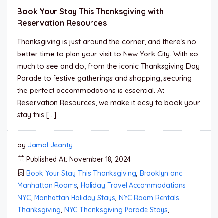
Book Your Stay This Thanksgiving with
Reservation Resources
Thanksgiving is just around the corner, and there’s no
better time to plan your visit to New York City. With so
much to see and do, from the iconic Thanksgiving Day
Parade to festive gatherings and shopping, securing
the perfect accommodations is essential. At
Reservation Resources, we make it easy to book your
stay this […]
by
Jamal Jeanty
Published At: November 18, 2024
Book Your Stay This Thanksgiving
,
Brooklyn and
Manhattan Rooms
,
Holiday Travel Accommodations
NYC
,
Manhattan Holiday Stays
,
NYC Room Rentals
Thanksgiving
,
NYC Thanksgiving Parade Stays
,