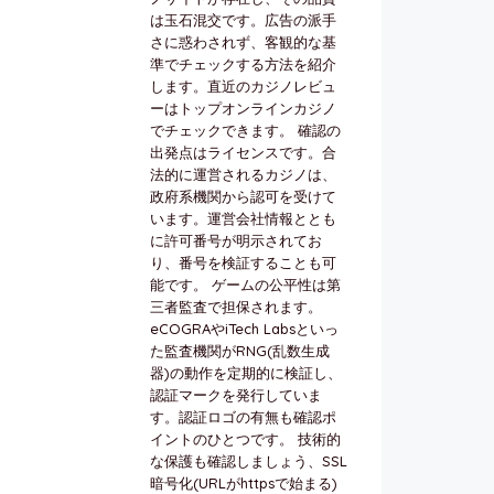
は玉石混交です。広告の派手
さに惑わされず、客観的な基
準でチェックする方法を紹介
します。直近のカジノレビュ
ーはトップオンラインカジノ
でチェックできます。 確認の
出発点はライセンスです。合
法的に運営されるカジノは、
政府系機関から認可を受けて
います。運営会社情報ととも
に許可番号が明示されてお
り、番号を検証することも可
能です。 ゲームの公平性は第
三者監査で担保されます。
eCOGRAやiTech Labsといっ
た監査機関がRNG(乱数生成
器)の動作を定期的に検証し、
認証マークを発行していま
す。認証ロゴの有無も確認ポ
イントのひとつです。 技術的
な保護も確認しましょう、SSL
暗号化(URLがhttpsで始まる)