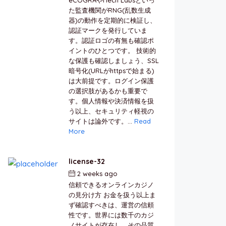
た監査機関がRNG(乱数生成
器)の動作を定期的に検証し、
認証マークを発行していま
す。認証ロゴの有無も確認ポ
イントのひとつです。 技術的
な保護も確認しましょう、SSL
暗号化(URLがhttpsで始まる)
は大前提です。ログイン保護
の選択肢があるかも重要で
す。個人情報や決済情報を扱
う以上、セキュリティ軽視の
サイトは論外です。...
Read
More
license-32
2 weeks ago
by
berkai
信頼できるオンラインカジノ
の見分け方 お金を扱う以上ま
ず確認すべきは、運営の信頼
性です。世界には数千のカジ
ノサイトが存在し、その品質