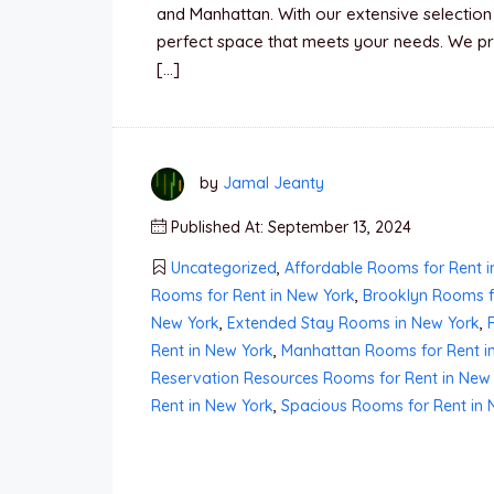
and Manhattan. With our extensive selection
perfect space that meets your needs. We pri
[…]
by
Jamal Jeanty
Published At: September 13, 2024
Uncategorized
,
Affordable Rooms for Rent i
Rooms for Rent in New York
,
Brooklyn Rooms f
New York
,
Extended Stay Rooms in New York
,
Rent in New York
,
Manhattan Rooms for Rent i
Reservation Resources Rooms for Rent in New
Rent in New York
,
Spacious Rooms for Rent in 