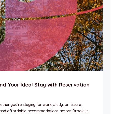
nd Your Ideal Stay with Reservation
her you’re staying for work, study, or leisure,
 and affordable accommodations across Brooklyn