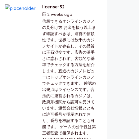
license-32
2 weeks ago
by
berkai
信頼できるオンラインカジノ
の見分け方 お金を扱う以上ま
ず確認すべきは、運営の信頼
性です。世界には数千のカジ
ノサイトが存在し、その品質
は玉石混交です。広告の派手
さに惑わされず、客観的な基
準でチェックする方法を紹介
します。直近のカジノレビュ
ーはトップオンラインカジノ
でチェックできます。 確認の
出発点はライセンスです。合
法的に運営されるカジノは、
政府系機関から認可を受けて
います。運営会社情報ととも
に許可番号が明示されてお
り、番号を検証することも可
能です。 ゲームの公平性は第
三者監査で担保されます。
eCOGRAやiTech Labsといっ