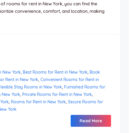
 of rooms for rent in New York, you can find the
oritize convenience, comfort, and location, making
n New York
,
Best Rooms for Rent in New York
,
Book
or Rent in New York
,
Convenient Rooms for Rent in
Flexible Stay Rooms in New York
,
Furnished Rooms for
n New York
,
Private Rooms for Rent in New York
,
 York
,
Rooms for Rent in New York
,
Secure Rooms for
New York
Read More