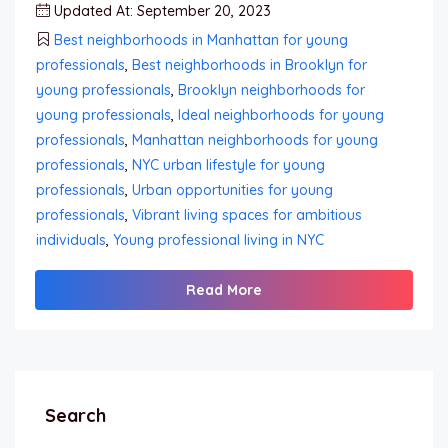
Updated At: September 20, 2023
Best neighborhoods in Manhattan for young
professionals
,
Best neighborhoods in Brooklyn for
young professionals
,
Brooklyn neighborhoods for
young professionals
,
Ideal neighborhoods for young
professionals
,
Manhattan neighborhoods for young
professionals
,
NYC urban lifestyle for young
professionals
,
Urban opportunities for young
professionals
,
Vibrant living spaces for ambitious
individuals
,
Young professional living in NYC
Read More
Search