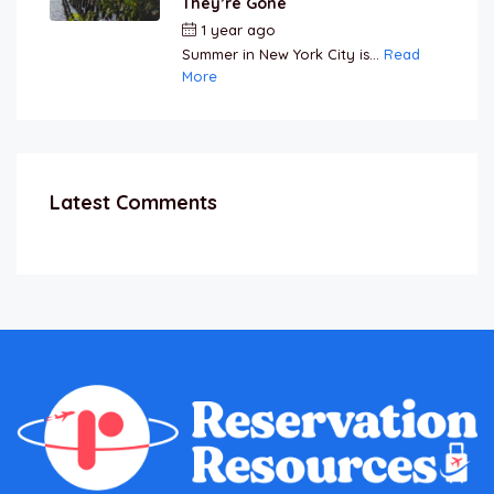
They’re Gone
1 year ago
by
Jamal Jeanty
Summer in New York City is...
Read
More
Latest Comments