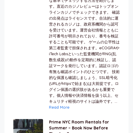
な基準でチェックする方法を紹介しま
す。直近のカジノレビューはトップオン
ラインカジノでチェックできます。 確認
の出発点はライセンスです。合法的に運
営されるカジノは、政府系機関から認可
を受けています。運営会社情報とともに
許可番号が明示されており、番号を検証
することも可能です。 ゲームの公平性は
第三者監査で担保されます。eCOGRAや
iTech Labsといった監査機関がRNG(乱
数生成器)の動作を定期的に検証し、認
証マークを発行しています。認証ロゴの
有無も確認ポイントのひとつです。 技術
的な保護も確認しましょう、SSL暗号化
(URLがhttpsで始まる)は大前提です。ロ
グイン保護の選択肢があるかも重要で
す。個人情報や決済情報を扱う以上、セ
キュリティ軽視のサイトは論外です。...
Read More
Prime NYC Room Rentals for
Summer – Book Now Before