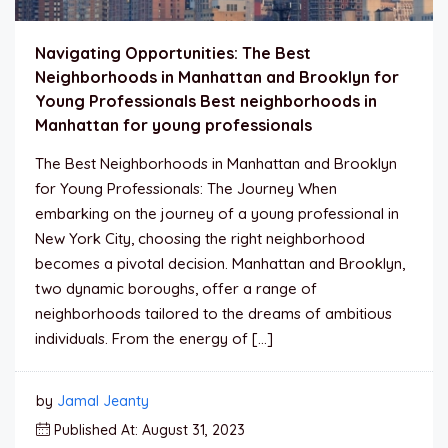
Navigating Opportunities: The Best
Neighborhoods in Manhattan and Brooklyn for
Young Professionals Best neighborhoods in
Manhattan for young professionals
The Best Neighborhoods in Manhattan and Brooklyn
for Young Professionals: The Journey When
embarking on the journey of a young professional in
New York City, choosing the right neighborhood
becomes a pivotal decision. Manhattan and Brooklyn,
two dynamic boroughs, offer a range of
neighborhoods tailored to the dreams of ambitious
individuals. From the energy of […]
by
Jamal Jeanty
Published At: August 31, 2023