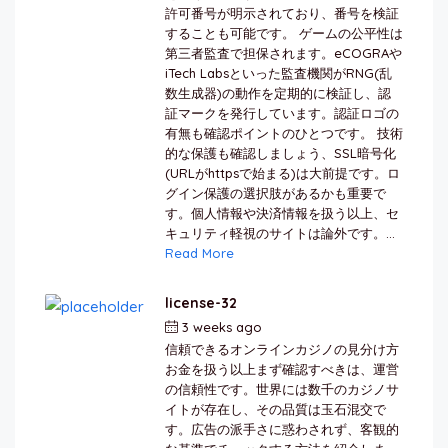
許可番号が明示されており、番号を検証
することも可能です。 ゲームの公平性は
第三者監査で担保されます。eCOGRAや
iTech Labsといった監査機関がRNG(乱
数生成器)の動作を定期的に検証し、認
証マークを発行しています。認証ロゴの
有無も確認ポイントのひとつです。 技術
的な保護も確認しましょう、SSL暗号化
(URLがhttpsで始まる)は大前提です。ロ
グイン保護の選択肢があるかも重要で
す。個人情報や決済情報を扱う以上、セ
キュリティ軽視のサイトは論外です。...
Read More
license-32
3 weeks ago
by
berkai
信頼できるオンラインカジノの見分け方
お金を扱う以上まず確認すべきは、運営
の信頼性です。世界には数千のカジノサ
イトが存在し、その品質は玉石混交で
す。広告の派手さに惑わされず、客観的