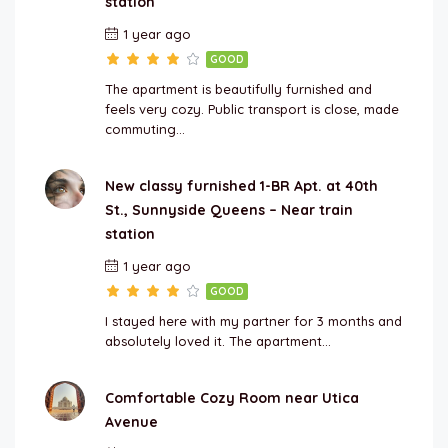
station
1 year ago
GOOD
The apartment is beautifully furnished and
feels very cozy. Public transport is close, made
commuting…
New classy furnished 1-BR Apt. at 40th
St., Sunnyside Queens – Near train
station
1 year ago
GOOD
I stayed here with my partner for 3 months and
absolutely loved it. The apartment…
Comfortable Cozy Room near Utica
Avenue