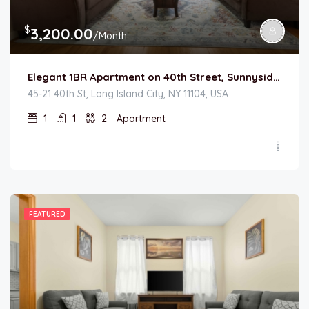
$
3,200.00
/Month
Elegant 1BR Apartment on 40th Street, Sunnyside – Walk to Subway
45-21 40th St, Long Island City, NY 11104, USA
1
1
2
Apartment
FEATURED