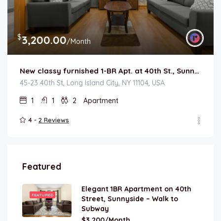
$
3,200.00
/Month
New classy furnished 1-BR Apt. at 40th St., Sunnyside Queens – Near train station
45-23 40th St, Long Island City, NY 11104, USA
1
1
2
Apartment
4 -
2 Reviews
Featured
Elegant 1BR Apartment on 40th
FEATURED
Street, Sunnyside – Walk to
Subway
$3,200/Month