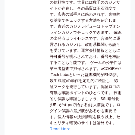
の信頼性です。世界には数千のカジノサ
イトが存在し、その品質は玉石混交で
す。広告の派手さに惑わされず、客観的
な基準でチェックする方法を紹介しま
す。直近のカジノレビューはトップオン
ラインカジノでチェックできます。 確認
の出発点はライセンスです。合法的に運
営されるカジノは、政府系機関から認可
を受けています。運営会社情報とともに
許可番号が明示されており、番号を検証
することも可能です。 ゲームの公平性は
第三者監査で担保されます。eCOGRAや
iTech Labsといった監査機関がRNG(乱
数生成器)の動作を定期的に検証し、認
証マークを発行しています。認証ロゴの
有無も確認ポイントのひとつです。 技術
的な保護も確認しましょう、SSL暗号化
(URLがhttpsで始まる)は大前提です。ロ
グイン保護の選択肢があるかも重要で
す。個人情報や決済情報を扱う以上、セ
キュリティ軽視のサイトは論外です。...
Read More