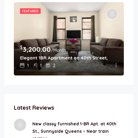
FEATURED
$
$
3,200.00
2
/Month
enue
Elegant 1BR Apartment on 40th Street, Sunnyside –
Co
1
1
2
Latest Reviews
New classy furnished 1-BR Apt. at 40th
St., Sunnyside Queens – Near train