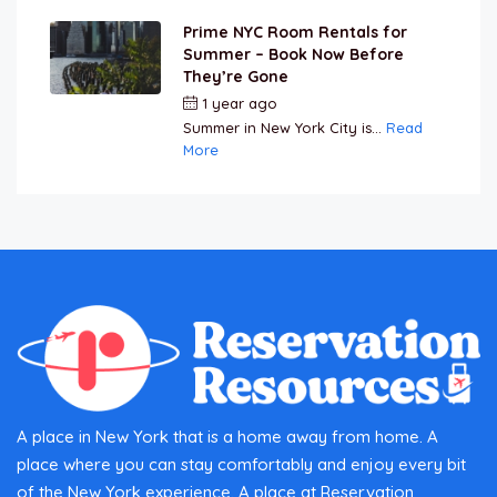
Prime NYC Room Rentals for
Summer – Book Now Before
They’re Gone
1 year ago
by
Jamal Jeanty
Summer in New York City is...
Read
More
A place in New York that is a home away from home. A
place where you can stay comfortably and enjoy every bit
of the New York experience. A place at Reservation