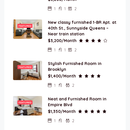
1
1
2
New classy furnished 1-BR Apt. at
FEATURED
40th St., Sunnyside Queens –
Near train station
$3,200/Month
1
1
2
Stylish Furnished Room in
FEATURED
Brooklyn
$1,400/Month
1
2
Neat and Furnished Room in
FEATURED
Empire Blvd
$1,350/Month
1
2