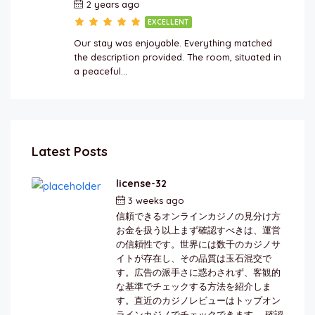
2 years ago
EXCELLENT
Our stay was enjoyable. Everything matched
the description provided. The room, situated in
a peaceful…
Latest Posts
license-32
3 weeks ago
by
berkai
信頼できるオンラインカジノの見分け方
お金を扱う以上まず確認すべきは、運営
の信頼性です。世界には数千のカジノサ
イトが存在し、その品質は玉石混交で
す。広告の派手さに惑わされず、客観的
な基準でチェックする方法を紹介しま
す。直近のカジノレビューはトップオン
ラインカジノでチェックできます。 確認