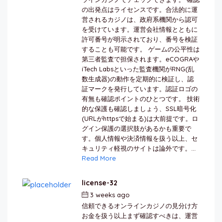
の出発点はライセンスです。合法的に運
営されるカジノは、政府系機関から認可
を受けています。運営会社情報とともに
許可番号が明示されており、番号を検証
することも可能です。 ゲームの公平性は
第三者監査で担保されます。eCOGRAや
iTech Labsといった監査機関がRNG(乱
数生成器)の動作を定期的に検証し、認
証マークを発行しています。認証ロゴの
有無も確認ポイントのひとつです。 技術
的な保護も確認しましょう、SSL暗号化
(URLがhttpsで始まる)は大前提です。ロ
グイン保護の選択肢があるかも重要で
す。個人情報や決済情報を扱う以上、セ
キュリティ軽視のサイトは論外です。...
Read More
license-32
3 weeks ago
by
berkai
信頼できるオンラインカジノの見分け方
お金を扱う以上まず確認すべきは、運営