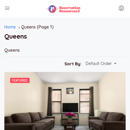
(Page 1)
Home
Queens
Queens
Queens
Sort By:
Default Order
FEATURED