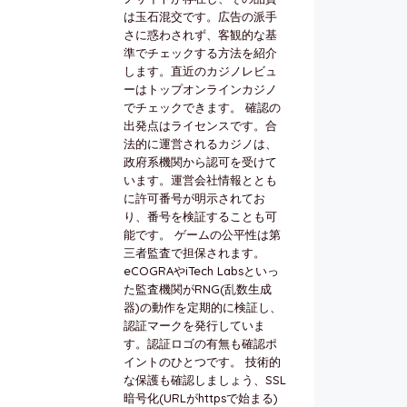
は玉石混交です。広告の派手
さに惑わされず、客観的な基
準でチェックする方法を紹介
します。直近のカジノレビュ
ーはトップオンラインカジノ
でチェックできます。 確認の
出発点はライセンスです。合
法的に運営されるカジノは、
政府系機関から認可を受けて
います。運営会社情報ととも
に許可番号が明示されてお
り、番号を検証することも可
能です。 ゲームの公平性は第
三者監査で担保されます。
eCOGRAやiTech Labsといっ
た監査機関がRNG(乱数生成
器)の動作を定期的に検証し、
認証マークを発行していま
す。認証ロゴの有無も確認ポ
イントのひとつです。 技術的
な保護も確認しましょう、SSL
暗号化(URLがhttpsで始まる)