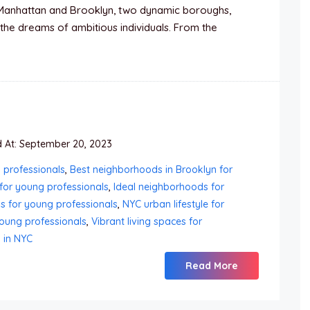
Manhattan and Brooklyn, two dynamic boroughs,
the dreams of ambitious individuals. From the
At: September 20, 2023
 professionals
,
Best neighborhoods in Brooklyn for
for young professionals
,
Ideal neighborhoods for
 for young professionals
,
NYC urban lifestyle for
young professionals
,
Vibrant living spaces for
g in NYC
Read More