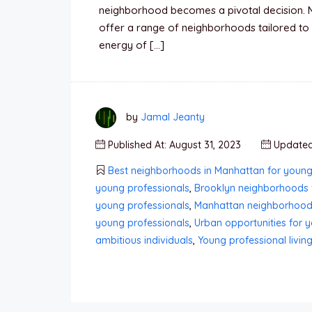
neighborhood becomes a pivotal decision. 
offer a range of neighborhoods tailored to 
energy of […]
by
Jamal Jeanty
Published At: August 31, 2023
Updated 
Best neighborhoods in Manhattan for young
young professionals
,
Brooklyn neighborhoods 
young professionals
,
Manhattan neighborhoods
young professionals
,
Urban opportunities for 
ambitious individuals
,
Young professional livin