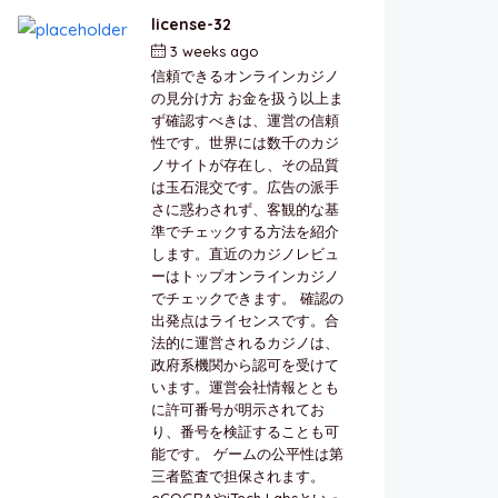
license-32
3 weeks ago
by
berkai
信頼できるオンラインカジノ
の見分け方 お金を扱う以上ま
ず確認すべきは、運営の信頼
性です。世界には数千のカジ
ノサイトが存在し、その品質
は玉石混交です。広告の派手
さに惑わされず、客観的な基
準でチェックする方法を紹介
します。直近のカジノレビュ
ーはトップオンラインカジノ
でチェックできます。 確認の
出発点はライセンスです。合
法的に運営されるカジノは、
政府系機関から認可を受けて
います。運営会社情報ととも
に許可番号が明示されてお
り、番号を検証することも可
能です。 ゲームの公平性は第
三者監査で担保されます。
eCOGRAやiTech Labsといっ