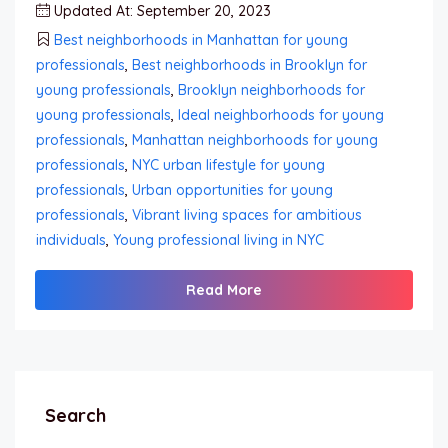
Updated At: September 20, 2023
Best neighborhoods in Manhattan for young
professionals
,
Best neighborhoods in Brooklyn for
young professionals
,
Brooklyn neighborhoods for
young professionals
,
Ideal neighborhoods for young
professionals
,
Manhattan neighborhoods for young
professionals
,
NYC urban lifestyle for young
professionals
,
Urban opportunities for young
professionals
,
Vibrant living spaces for ambitious
individuals
,
Young professional living in NYC
Read More
Search