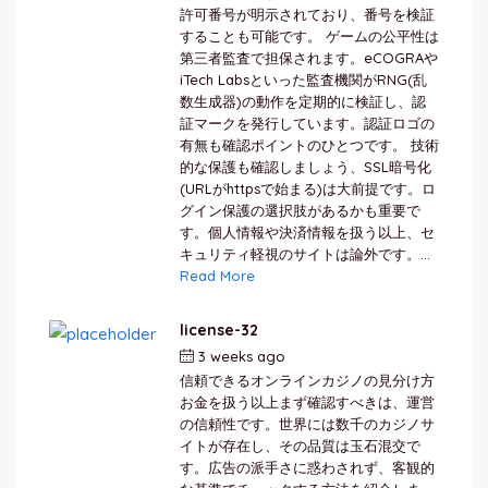
許可番号が明示されており、番号を検証
することも可能です。 ゲームの公平性は
第三者監査で担保されます。eCOGRAや
iTech Labsといった監査機関がRNG(乱
数生成器)の動作を定期的に検証し、認
証マークを発行しています。認証ロゴの
有無も確認ポイントのひとつです。 技術
的な保護も確認しましょう、SSL暗号化
(URLがhttpsで始まる)は大前提です。ロ
グイン保護の選択肢があるかも重要で
す。個人情報や決済情報を扱う以上、セ
キュリティ軽視のサイトは論外です。...
Read More
license-32
3 weeks ago
by
berkai
信頼できるオンラインカジノの見分け方
お金を扱う以上まず確認すべきは、運営
の信頼性です。世界には数千のカジノサ
イトが存在し、その品質は玉石混交で
す。広告の派手さに惑わされず、客観的