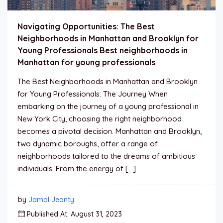
Navigating Opportunities: The Best
Neighborhoods in Manhattan and Brooklyn for
Young Professionals Best neighborhoods in
Manhattan for young professionals
The Best Neighborhoods in Manhattan and Brooklyn
for Young Professionals: The Journey When
embarking on the journey of a young professional in
New York City, choosing the right neighborhood
becomes a pivotal decision. Manhattan and Brooklyn,
two dynamic boroughs, offer a range of
neighborhoods tailored to the dreams of ambitious
individuals. From the energy of […]
by
Jamal Jeanty
Published At: August 31, 2023