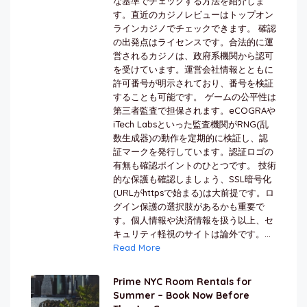
な基準でチェックする方法を紹介しま
す。直近のカジノレビューはトップオン
ラインカジノでチェックできます。 確認
の出発点はライセンスです。合法的に運
営されるカジノは、政府系機関から認可
を受けています。運営会社情報とともに
許可番号が明示されており、番号を検証
することも可能です。 ゲームの公平性は
第三者監査で担保されます。eCOGRAや
iTech Labsといった監査機関がRNG(乱
数生成器)の動作を定期的に検証し、認
証マークを発行しています。認証ロゴの
有無も確認ポイントのひとつです。 技術
的な保護も確認しましょう、SSL暗号化
(URLがhttpsで始まる)は大前提です。ロ
グイン保護の選択肢があるかも重要で
す。個人情報や決済情報を扱う以上、セ
キュリティ軽視のサイトは論外です。...
Read More
Prime NYC Room Rentals for
Summer – Book Now Before