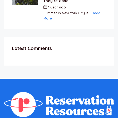
They’re Gone
1 year ago
by
Jamal Jeanty
Summer in New York City is...
Read
More
Latest Comments