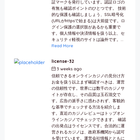
証マークを発行しています。認証ロゴの
有無も確認ポイントのひとつです。 技術
的な保護も確認しましょう、SSL暗号化
(URLがhttpsで始まる)は大前提です。ロ
グイン保護の選択肢があるかも重要で
す。個人情報や決済情報を扱う以上、セ
キュリティ軽視のサイトは論外です。...
Read More
license-32
3 weeks ago
by
berkai
信頼できるオンラインカジノの見分け方
お金を扱う以上まず確認すべきは、運営
の信頼性です。世界には数千のカジノサ
イトが存在し、その品質は玉石混交で
す。広告の派手さに惑わされず、客観的
な基準でチェックする方法を紹介しま
す。直近のカジノレビューはトップオン
ラインカジノでチェックできます。 確認
の出発点はライセンスです。合法的に運
営されるカジノは、政府系機関から認可
を受けています。運営会社情報とともに