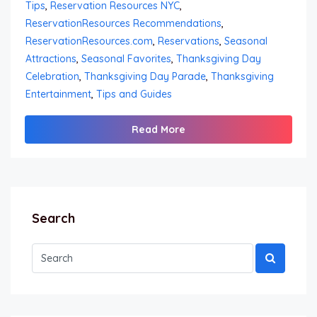
Tips
,
Reservation Resources NYC
,
ReservationResources Recommendations
,
ReservationResources.com
,
Reservations
,
Seasonal
Attractions
,
Seasonal Favorites
,
Thanksgiving Day
Celebration
,
Thanksgiving Day Parade
,
Thanksgiving
Entertainment
,
Tips and Guides
Read More
Search