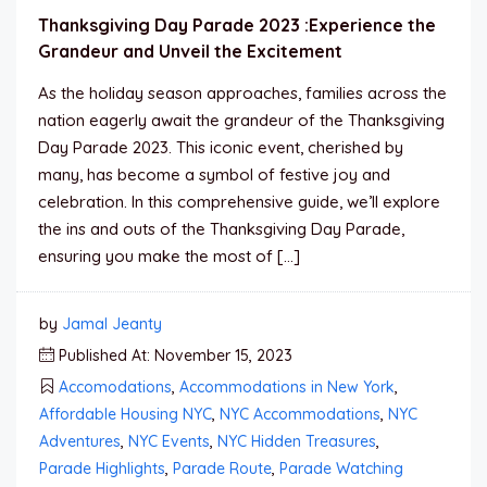
Thanksgiving Day Parade 2023 :Experience the
Grandeur and Unveil the Excitement
As the holiday season approaches, families across the
nation eagerly await the grandeur of the Thanksgiving
Day Parade 2023. This iconic event, cherished by
many, has become a symbol of festive joy and
celebration. In this comprehensive guide, we’ll explore
the ins and outs of the Thanksgiving Day Parade,
ensuring you make the most of […]
by
Jamal Jeanty
Published At: November 15, 2023
Accomodations
,
Accommodations in New York
,
Affordable Housing NYC
,
NYC Accommodations
,
NYC
Adventures
,
NYC Events
,
NYC Hidden Treasures
,
Parade Highlights
,
Parade Route
,
Parade Watching