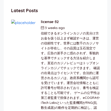
Latest Posts
license-32
3 weeks ago
by
berkai
信頼できるオンラインカジノの見分け方
お金を扱う以上まず確認すべきは、運営
の信頼性です。世界には数千のカジノサ
イトが存在し、その品質は玉石混交で
す。広告の派手さに惑わされず、客観的
な基準でチェックする方法を紹介しま
す。直近のカジノレビューはトップオン
ラインカジノでチェックできます。 確認
の出発点はライセンスです。合法的に運
営されるカジノは、政府系機関から認可
を受けています。運営会社情報とともに
許可番号が明示されており、番号を検証
することも可能です。 ゲームの公平性は
第三者監査で担保されます。eCOGRAや
iTech Labsといった監査機関がRNG(乱
数生成器)の動作を定期的に検証し、認