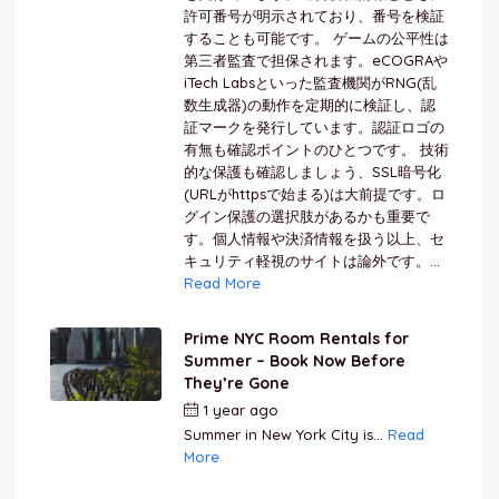
許可番号が明示されており、番号を検証
することも可能です。 ゲームの公平性は
第三者監査で担保されます。eCOGRAや
iTech Labsといった監査機関がRNG(乱
数生成器)の動作を定期的に検証し、認
証マークを発行しています。認証ロゴの
有無も確認ポイントのひとつです。 技術
的な保護も確認しましょう、SSL暗号化
(URLがhttpsで始まる)は大前提です。ロ
グイン保護の選択肢があるかも重要で
す。個人情報や決済情報を扱う以上、セ
キュリティ軽視のサイトは論外です。...
Read More
Prime NYC Room Rentals for
Summer – Book Now Before
They’re Gone
1 year ago
by
Jamal Jeanty
Summer in New York City is...
Read
More