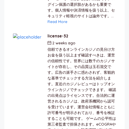
グイン保護の選択肢があるかも重要で
す。個人情報や決済情報を扱う以上、セ
キュリティ軽視のサイトは論外です。...
Read More
license-32
2 weeks ago
by
berkai
信頼できるオンラインカジノの見分け方
お金を扱う以上まず確認すべきは、運営
の信頼性です。世界には数千のカジノサ
イトが存在し、その品質は玉石混交で
す。広告の派手さに惑わされず、客観的
な基準でチェックする方法を紹介しま
す。直近のカジノレビューはトップオン
ラインカジノでチェックできます。 確認
の出発点はライセンスです。合法的に運
営されるカジノは、政府系機関から認可
を受けています。運営会社情報とともに
許可番号が明示されており、番号を検証
することも可能です。 ゲームの公平性は
第三者監査で担保されます。eCOGRAや