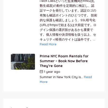
iTech Labsといった監査機関がRNG(乱
数生成器)の動作を定期的に検証し、認
証マークを発行しています。認証ロゴの
有無も確認ポイントのひとつです。 技術
的な保護も確認しましょう、SSL暗号化
(URLがhttpsで始まる)は大前提です。ロ
グイン保護の選択肢があるかも重要で
す。個人情報や決済情報を扱う以上、セ
キュリティ軽視のサイトは論外です。...
Read More
Prime NYC Room Rentals for
Summer – Book Now Before
They’re Gone
1 year ago
by
Jamal Jeanty
Summer in New York City is...
Read
More