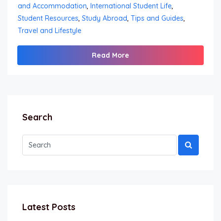
and Accommodation
,
International Student Life
,
Student Resources
,
Study Abroad
,
Tips and Guides
,
Travel and Lifestyle
Read More
Search
Latest Posts