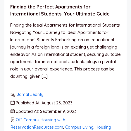
Finding the Perfect Apartments for
International Students: Your Ultimate Guide
Finding the Ideal Apartments for International Students
Navigating Your Journey to Ideal Apartments for
International Students Embarking on an educational
journey in a foreign land is an exciting yet challenging
endeavor. As an international student, securing suitable
apartments for international students plays a pivotal
role in your overall experience. This process can be
daunting, given […]
by
Jamal Jeanty
Published At: August 25, 2023
Updated At: September 9, 2023
Off-Campus Housing with
ReservationResources.com
,
Campus Living
,
Housing