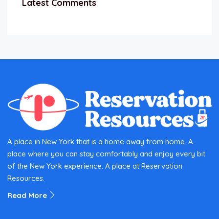
Latest Comments
A place in New York that is a home away from home. A
place where you can stay comfortably and enjoy every bit
of the New York experience. A place at Reservation
Resources.
Read More