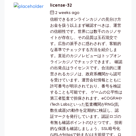
license-32
2 weeks ago
by
berkai
信頼できるオンラインカジノの見分け方
お金を扱う以上まず確認すべきは、運営
の信頼性です。世界には数千のカジノサ
イトが存在し、その品質は玉石混交で
す。広告の派手さに惑わされず、客観的
な基準でチェックする方法を紹介しま
す。直近のカジノレビューはトップオン
ラインカジノでチェックできます。 確認
の出発点はライセンスです。合法的に運
営されるカジノは、政府系機関から認可
を受けています。運営会社情報とともに
許可番号が明示されており、番号を検証
することも可能です。 ゲームの公平性は
第三者監査で担保されます。eCOGRAや
iTech Labsといった監査機関がRNG(乱
数生成器)の動作を定期的に検証し、認
証マークを発行しています。認証ロゴの
有無も確認ポイントのひとつです。 技術
的な保護も確認しましょう、SSL暗号化
(URLがhttpsで始まる)は大前提です。ロ