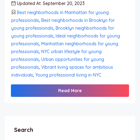
Updated At: September 20, 2023
Best neighborhoods in Manhattan for young
professionals
,
Best neighborhoods in Brooklyn for
young professionals
,
Brooklyn neighborhoods for
young professionals
,
Ideal neighborhoods for young
professionals
,
Manhattan neighborhoods for young
professionals
,
NYC urban lifestyle for young
professionals
,
Urban opportunities for young
professionals
,
Vibrant living spaces for ambitious
individuals
,
Young professional living in NYC
Read More
Search