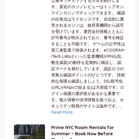
な基準でチェックする方法を紹介しま
す。直近のカジノレビューはトップオン
ラインカジノでチェックできます。 確認
の出発点はライセンスです。合法的に運
営されるカジノは、政府系機関から認可
を受けています。運営会社情報とともに
許可番号が明示されており、番号を検証
することも可能です。 ゲームの公平性は
第三者監査で担保されます。eCOGRAや
iTech Labsといった監査機関がRNG(乱
数生成器)の動作を定期的に検証し、認
証マークを発行しています。認証ロゴの
有無も確認ポイントのひとつです。 技術
的な保護も確認しましょう、SSL暗号化
(URLがhttpsで始まる)は大前提です。ロ
グイン保護の選択肢があるかも重要で
す。個人情報や決済情報を扱う以上、セ
キュリティ軽視のサイトは論外です。...
Read More
Prime NYC Room Rentals for
Summer – Book Now Before