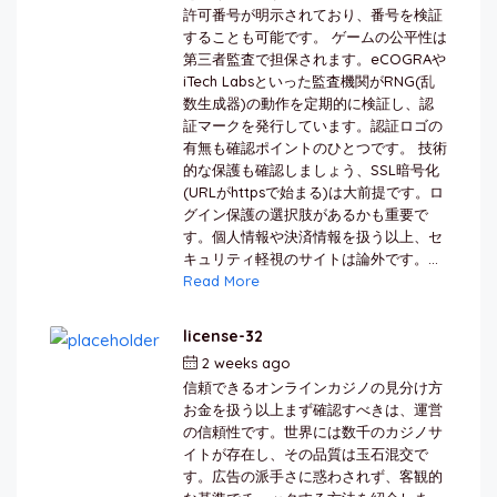
許可番号が明示されており、番号を検証
することも可能です。 ゲームの公平性は
第三者監査で担保されます。eCOGRAや
iTech Labsといった監査機関がRNG(乱
数生成器)の動作を定期的に検証し、認
証マークを発行しています。認証ロゴの
有無も確認ポイントのひとつです。 技術
的な保護も確認しましょう、SSL暗号化
(URLがhttpsで始まる)は大前提です。ロ
グイン保護の選択肢があるかも重要で
す。個人情報や決済情報を扱う以上、セ
キュリティ軽視のサイトは論外です。...
Read More
license-32
2 weeks ago
by
berkai
信頼できるオンラインカジノの見分け方
お金を扱う以上まず確認すべきは、運営
の信頼性です。世界には数千のカジノサ
イトが存在し、その品質は玉石混交で
す。広告の派手さに惑わされず、客観的