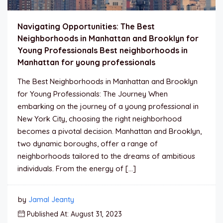
Navigating Opportunities: The Best
Neighborhoods in Manhattan and Brooklyn for
Young Professionals Best neighborhoods in
Manhattan for young professionals
The Best Neighborhoods in Manhattan and Brooklyn
for Young Professionals: The Journey When
embarking on the journey of a young professional in
New York City, choosing the right neighborhood
becomes a pivotal decision. Manhattan and Brooklyn,
two dynamic boroughs, offer a range of
neighborhoods tailored to the dreams of ambitious
individuals. From the energy of […]
by
Jamal Jeanty
Published At: August 31, 2023