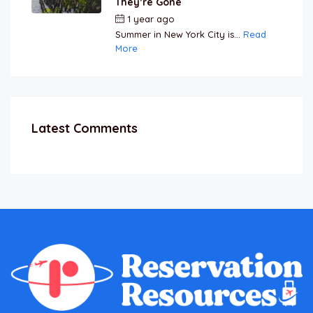
They’re Gone
1 year ago
by
Jamal Jeanty
Summer in New York City is...
Read
More
Latest Comments