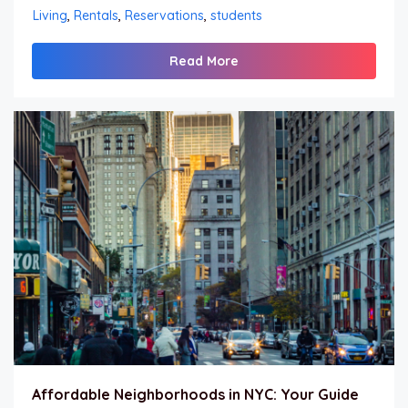
Living
,
Rentals
,
Reservations
,
students
Read More
Affordable Neighborhoods in NYC: Your Guide