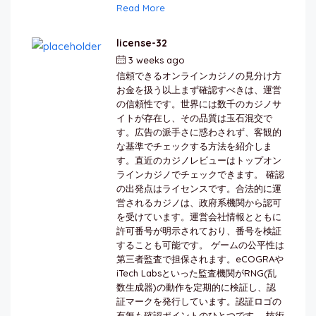
Read More
license-32
3 weeks ago
by
berkai
信頼できるオンラインカジノの見分け方
お金を扱う以上まず確認すべきは、運営
の信頼性です。世界には数千のカジノサ
イトが存在し、その品質は玉石混交で
す。広告の派手さに惑わされず、客観的
な基準でチェックする方法を紹介しま
す。直近のカジノレビューはトップオン
ラインカジノでチェックできます。 確認
の出発点はライセンスです。合法的に運
営されるカジノは、政府系機関から認可
を受けています。運営会社情報とともに
許可番号が明示されており、番号を検証
することも可能です。 ゲームの公平性は
第三者監査で担保されます。eCOGRAや
iTech Labsといった監査機関がRNG(乱
数生成器)の動作を定期的に検証し、認
証マークを発行しています。認証ロゴの
有無も確認ポイントのひとつです。 技術