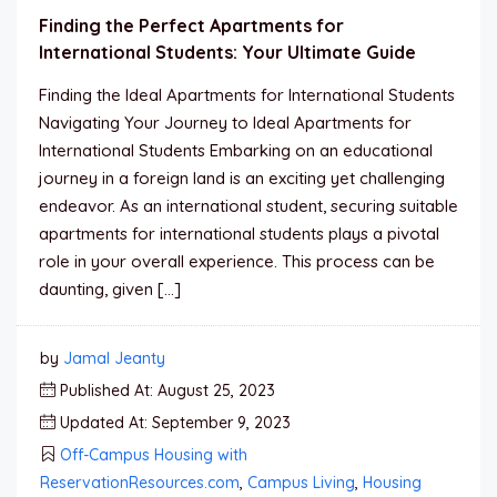
Finding the Perfect Apartments for
International Students: Your Ultimate Guide
Finding the Ideal Apartments for International Students
Navigating Your Journey to Ideal Apartments for
International Students Embarking on an educational
journey in a foreign land is an exciting yet challenging
endeavor. As an international student, securing suitable
apartments for international students plays a pivotal
role in your overall experience. This process can be
daunting, given […]
by
Jamal Jeanty
Published At: August 25, 2023
Updated At: September 9, 2023
Off-Campus Housing with
ReservationResources.com
,
Campus Living
,
Housing