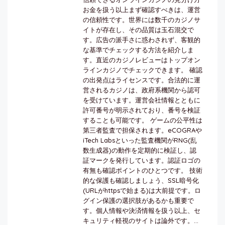
お金を扱う以上まず確認すべきは、運営
の信頼性です。世界には数千のカジノサ
イトが存在し、その品質は玉石混交で
す。広告の派手さに惑わされず、客観的
な基準でチェックする方法を紹介しま
す。直近のカジノレビューはトップオン
ラインカジノでチェックできます。 確認
の出発点はライセンスです。合法的に運
営されるカジノは、政府系機関から認可
を受けています。運営会社情報とともに
許可番号が明示されており、番号を検証
することも可能です。 ゲームの公平性は
第三者監査で担保されます。eCOGRAや
iTech Labsといった監査機関がRNG(乱
数生成器)の動作を定期的に検証し、認
証マークを発行しています。認証ロゴの
有無も確認ポイントのひとつです。 技術
的な保護も確認しましょう、SSL暗号化
(URLがhttpsで始まる)は大前提です。ロ
グイン保護の選択肢があるかも重要で
す。個人情報や決済情報を扱う以上、セ
キュリティ軽視のサイトは論外です。...