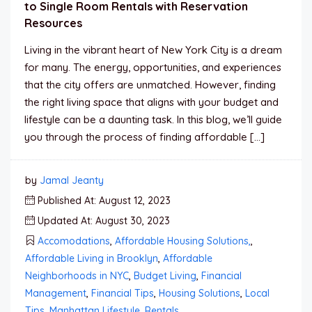
to Single Room Rentals with Reservation
Resources
Living in the vibrant heart of New York City is a dream
for many. The energy, opportunities, and experiences
that the city offers are unmatched. However, finding
the right living space that aligns with your budget and
lifestyle can be a daunting task. In this blog, we’ll guide
you through the process of finding affordable […]
by
Jamal Jeanty
Published At: August 12, 2023
Updated At: August 30, 2023
Accomodations
,
Affordable Housing Solutions,
,
Affordable Living in Brooklyn
,
Affordable
Neighborhoods in NYC
,
Budget Living
,
Financial
Management
,
Financial Tips
,
Housing Solutions
,
Local
Tips
,
Manhattan Lifestyle
,
Rentals