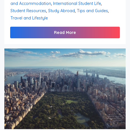
and Accommodation
,
International Student Life
,
Student Resources
,
Study Abroad
,
Tips and Guides
,
Travel and Lifestyle
Read More