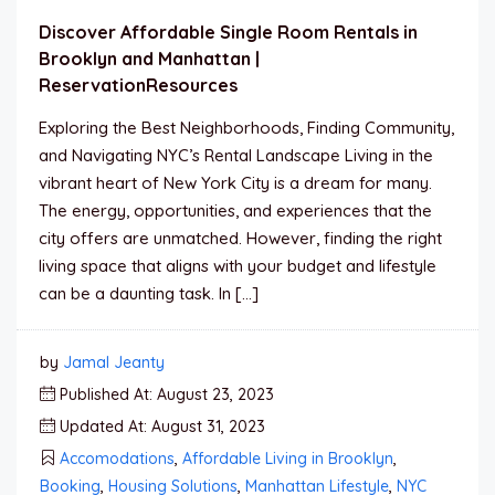
Discover Affordable Single Room Rentals in
Brooklyn and Manhattan |
ReservationResources
Exploring the Best Neighborhoods, Finding Community,
and Navigating NYC’s Rental Landscape Living in the
vibrant heart of New York City is a dream for many.
The energy, opportunities, and experiences that the
city offers are unmatched. However, finding the right
living space that aligns with your budget and lifestyle
can be a daunting task. In […]
by
Jamal Jeanty
Published At: August 23, 2023
Updated At: August 31, 2023
Accomodations
,
Affordable Living in Brooklyn
,
Booking
,
Housing Solutions
,
Manhattan Lifestyle
,
NYC