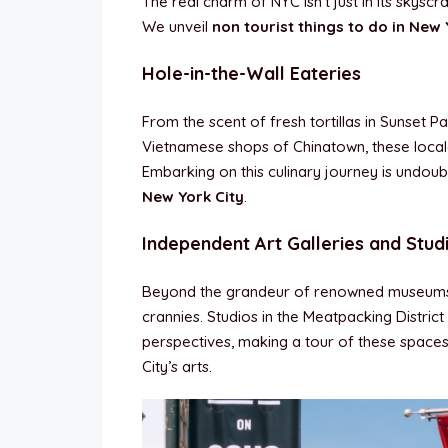
The real charm of NYC isn’t just in its skyscr
We unveil
non tourist things to do in New 
Hole-in-the-Wall Eateries
From the scent of fresh tortillas in Sunset 
Vietnamese shops of Chinatown, these locale
Embarking on this culinary journey is undou
New York City
.
Independent Art Galleries and Stud
Beyond the grandeur of renowned museums, th
crannies. Studios in the Meatpacking District
perspectives, making a tour of these spaces
City’s arts.