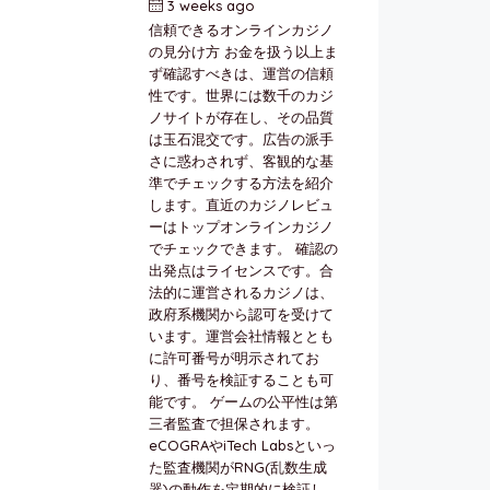
3 weeks ago
by
berkai
信頼できるオンラインカジノ
の見分け方 お金を扱う以上ま
ず確認すべきは、運営の信頼
性です。世界には数千のカジ
ノサイトが存在し、その品質
は玉石混交です。広告の派手
さに惑わされず、客観的な基
準でチェックする方法を紹介
します。直近のカジノレビュ
ーはトップオンラインカジノ
でチェックできます。 確認の
出発点はライセンスです。合
法的に運営されるカジノは、
政府系機関から認可を受けて
います。運営会社情報ととも
に許可番号が明示されてお
り、番号を検証することも可
能です。 ゲームの公平性は第
三者監査で担保されます。
eCOGRAやiTech Labsといっ
た監査機関がRNG(乱数生成
器)の動作を定期的に検証し、