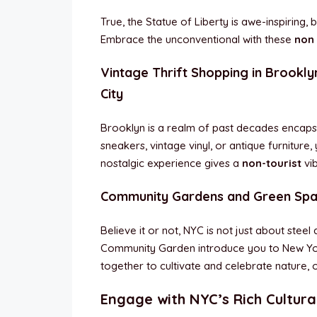
True, the Statue of Liberty is awe-inspiring, 
Embrace the unconventional with these
non 
Vintage Thrift Shopping in Brookly
City
Brooklyn is a realm of past decades encapsula
sneakers, vintage vinyl, or antique furniture,
nostalgic experience gives a
non-tourist
vib
Community Gardens and Green Sp
Believe it or not, NYC is not just about stee
Community Garden introduce you to New Yor
together to cultivate and celebrate nature, 
Engage with NYC’s Rich Cultura