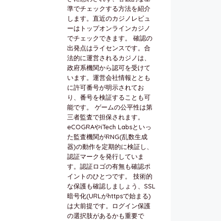
準でチェックする方法を紹介
します。直近のカジノレビュ
ーはトップオンラインカジノ
でチェックできます。 確認の
出発点はライセンスです。合
法的に運営されるカジノは、
政府系機関から認可を受けて
います。運営会社情報ととも
に許可番号が明示されてお
り、番号を検証することも可
能です。 ゲームの公平性は第
三者監査で担保されます。
eCOGRAやiTech Labsといっ
た監査機関がRNG(乱数生成
器)の動作を定期的に検証し、
認証マークを発行していま
す。認証ロゴの有無も確認ポ
イントのひとつです。 技術的
な保護も確認しましょう、SSL
暗号化(URLがhttpsで始まる)
は大前提です。ログイン保護
の選択肢があるかも重要で