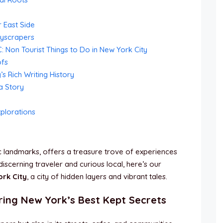
 East Side
kyscrapers
Non Tourist Things to Do in New York City
ofs
’s Rich Writing History
a Story
xplorations
ic landmarks, offers a treasure trove of experiences
iscerning traveler and curious local, here’s our
ork City
, a city of hidden layers and vibrant tales.
ring New York’s Best Kept Secrets