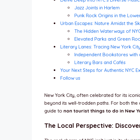
Jazz Joints in Harlem
Punk Rock Origins in the Lower
Urban Escapes: Nature Amidst the S
The Hidden Waterways of NYC: 
Elevated Parks and Green Ro
Literary Lanes: Tracing New York City
Independent Bookstores with 
Literary Bars and Cafés
Your Next Steps for Authentic NYC E
Follow us
New York City, often celebrated for its icon
beyond its well-trodden paths. For both the d
guide to
non tourist things to do in New Y
The Local Perspective: Discove