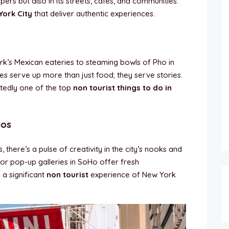
apers but also in its streets, cafes, and communities.
York City
that deliver authentic experiences.
Park’s Mexican eateries to steaming bowls of Pho in
s serve up more than just food; they serve stories.
btedly one of the top
non tourist things to do in
ios
ere’s a pulse of creativity in the city’s nooks and
 or pop-up galleries in SoHo offer fresh
 a significant
non tourist
experience of New York