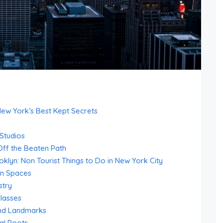
New York’s Best Kept Secrets
 Studios
Off the Beaten Path
oklyn: Non Tourist Things to Do in New York City
n Spaces
stry
lasses
ond Landmarks
al Roots