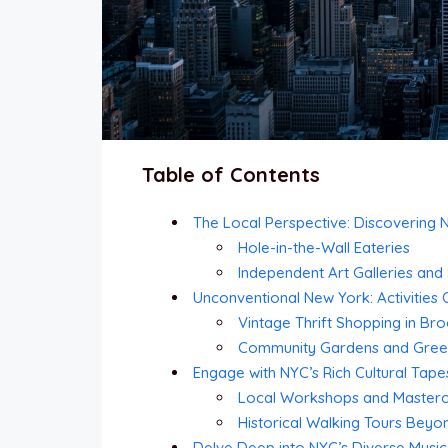
Table of Contents
The Local Perspective: Discovering 
Hole-in-the-Wall Eateries
Independent Art Galleries and
Unconventional New York: Activities 
Vintage Thrift Shopping in Bro
Community Gardens and Gree
Engage with NYC’s Rich Cultural Tape
Local Workshops and Masterc
Historical Walking Tours Bey
Delve Deep into NYC’s Diverse Music