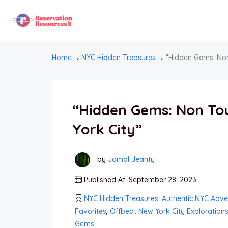
Home
NYC Hidden Treasures
“Hidden Gems: Non 
“Hidden Gems: Non Tou
York City”
by
Jamal Jeanty
Published At: September 28, 2023
NYC Hidden Treasures
,
Authentic NYC Adve
Favorites
,
Offbeat New York City Exploration
Gems