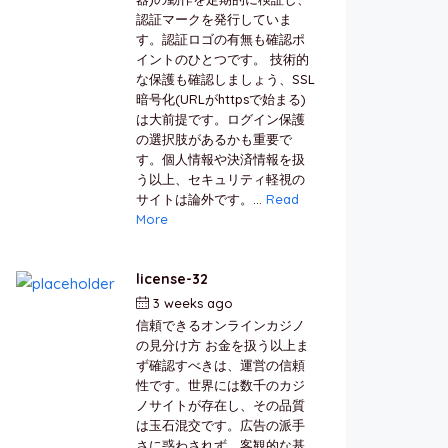
認証マークを発行していま
す。認証ロゴの有無も確認ポ
イントのひとつです。 技術的
な保護も確認しましょう、SSL
暗号化(URLがhttpsで始まる)
は大前提です。ログイン保護
の選択肢があるかも重要で
す。個人情報や決済情報を扱
う以上、セキュリティ軽視の
サイトは論外です。...
Read
More
license-32
3 weeks ago
by
berkai
信頼できるオンラインカジノ
の見分け方 お金を扱う以上ま
ず確認すべきは、運営の信頼
性です。世界には数千のカジ
ノサイトが存在し、その品質
は玉石混交です。広告の派手
さに惑わされず、客観的な基