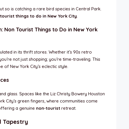
but so is catching a rare bird species in Central Park.
tourist things to do in New York City
.
n
: Non Tourist Things to Do in New York
ted in its thrift stores. Whether it’s 90s retro
 you’re not just shopping; you’re time-traveling. This
e of New York City’s eclectic style.
aces
l and glass. Spaces like the Liz Christy Bowery Houston
k City’s green fingers, where communities come
offering a genuine
non-tourist
retreat.
l Tapestry