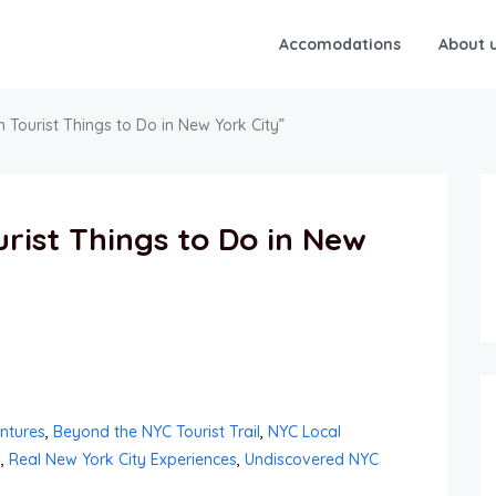
Accomodations
About 
Tourist Things to Do in New York City”
rist Things to Do in New
ntures
,
Beyond the NYC Tourist Trail
,
NYC Local
s
,
Real New York City Experiences
,
Undiscovered NYC