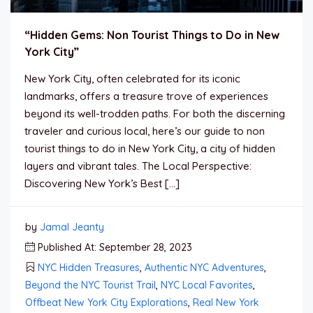
“Hidden Gems: Non Tourist Things to Do in New
York City”
New York City, often celebrated for its iconic
landmarks, offers a treasure trove of experiences
beyond its well-trodden paths. For both the discerning
traveler and curious local, here’s our guide to non
tourist things to do in New York City, a city of hidden
layers and vibrant tales. The Local Perspective:
Discovering New York’s Best […]
by
Jamal Jeanty
Published At: September 28, 2023
NYC Hidden Treasures
,
Authentic NYC Adventures
,
Beyond the NYC Tourist Trail
,
NYC Local Favorites
,
Offbeat New York City Explorations
,
Real New York