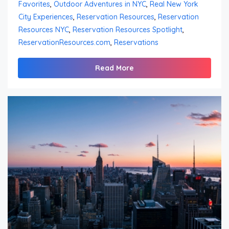
Favorites
,
Outdoor Adventures in NYC
,
Real New York
City Experiences
,
Reservation Resources
,
Reservation
Resources NYC
,
Reservation Resources Spotlight
,
ReservationResources.com
,
Reservations
Read More