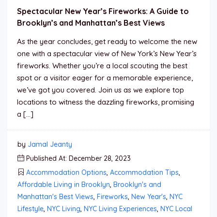
Spectacular New Year’s Fireworks: A Guide to
Brooklyn’s and Manhattan’s Best Views
As the year concludes, get ready to welcome the new
one with a spectacular view of New York’s New Year’s
fireworks. Whether you’re a local scouting the best
spot or a visitor eager for a memorable experience,
we’ve got you covered. Join us as we explore top
locations to witness the dazzling fireworks, promising
a […]
by
Jamal Jeanty
Published At: December 28, 2023
Accommodation Options
,
Accommodation Tips
,
Affordable Living in Brooklyn
,
Brooklyn's and
Manhattan's Best Views
,
Fireworks
,
New Year's
,
NYC
Lifestyle
,
NYC Living
,
NYC Living Experiences
,
NYC Local