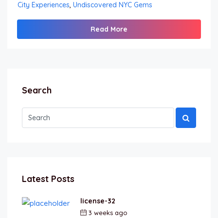
City Experiences
,
Undiscovered NYC Gems
Read More
Search
Latest Posts
license-32
3 weeks ago
by
berkai