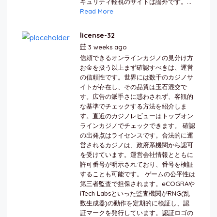
キュリティ軽視のサイトは論外です。...
Read More
license-32
3 weeks ago
by
berkai
信頼できるオンラインカジノの見分け方
お金を扱う以上まず確認すべきは、運営
の信頼性です。世界には数千のカジノサ
イトが存在し、その品質は玉石混交で
す。広告の派手さに惑わされず、客観的
な基準でチェックする方法を紹介しま
す。直近のカジノレビューはトップオン
ラインカジノでチェックできます。 確認
の出発点はライセンスです。合法的に運
営されるカジノは、政府系機関から認可
を受けています。運営会社情報とともに
許可番号が明示されており、番号を検証
することも可能です。 ゲームの公平性は
第三者監査で担保されます。eCOGRAや
iTech Labsといった監査機関がRNG(乱
数生成器)の動作を定期的に検証し、認
証マークを発行しています。認証ロゴの