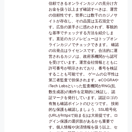
信頼できるオンラインカジノの見分け方
お金を扱う以上まず確認すべきは、運営
の信頼性です。世界には数千のカジノサ
イトが存在し、その品質は玉石混交で
す。広告の派手さに惑わされず、客観的
な基準でチェックする方法を紹介しま
す。直近のカジノレビューはトップオン
ラインカジノでチェックできます。 確認
の出発点はライセンスです。合法的に運
営されるカジノは、政府系機関から認可
を受けています。運営会社情報とともに
許可番号が明示されており、番号を検証
することも可能です。 ゲームの公平性は
第三者監査で担保されます。eCOGRAや
iTech Labsといった監査機関がRNG(乱
数生成器)の動作を定期的に検証し、認
証マークを発行しています。認証ロゴの
有無も確認ポイントのひとつです。 技術
的な保護も確認しましょう、SSL暗号化
(URLがhttpsで始まる)は大前提です。ロ
グイン保護の選択肢があるかも重要で
す。個人情報や決済情報を扱う以上、セ