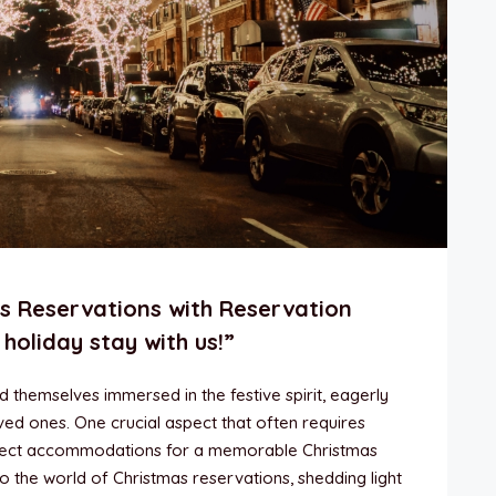
mas Reservations with Reservation
holiday stay with us!”
 themselves immersed in the festive spirit, eagerly
ved ones. One crucial aspect that often requires
erfect accommodations for a memorable Christmas
nto the world of Christmas reservations, shedding light