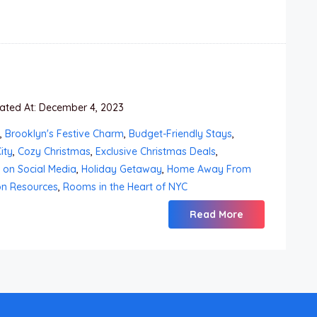
ted At: December 4, 2023
,
Brooklyn's Festive Charm
,
Budget-Friendly Stays
,
ity
,
Cozy Christmas
,
Exclusive Christmas Deals
,
 on Social Media
,
Holiday Getaway
,
Home Away From
on Resources
,
Rooms in the Heart of NYC
Read More