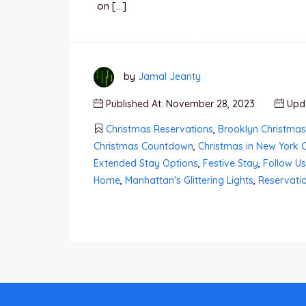
on […]
by
Jamal Jeanty
Published At: November 28, 2023
Upda
Christmas Reservations
,
Brooklyn Christmas
Christmas Countdown
,
Christmas in New York C
Extended Stay Options
,
Festive Stay
,
Follow Us
Home
,
Manhattan's Glittering Lights
,
Reservati