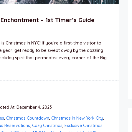
 Enchantment – 1st Timer’s Guide
Christmas in NYC! If you’re a first-time visitor to
he year, get ready to be swept away by the dazzling
s holiday spirit that permeates every corner of the Big
ted At: December 4, 2023
es
,
Christmas Countdown
,
Christmas in New York City
,
as Reservations
,
Cozy Christmas
,
Exclusive Christmas