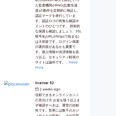
た監査機関がRNG(乱数生成
器)の動作を定期的に検証し、
認証マークを発行していま
す。認証ロゴの有無も確認ポ
イントのひとつです。 技術的
な保護も確認しましょう、SSL
暗号化(URLがhttpsで始まる)
は大前提です。ログイン保護
の選択肢があるかも重要で
す。個人情報や決済情報を扱
う以上、セキュリティ軽視の
サイトは論外です。...
Read
More
license-32
2 weeks ago
by
berkai
信頼できるオンラインカジノ
の見分け方 お金を扱う以上ま
ず確認すべきは、運営の信頼
性です。世界には数千のカジ
ノサイトが存在し、その品質