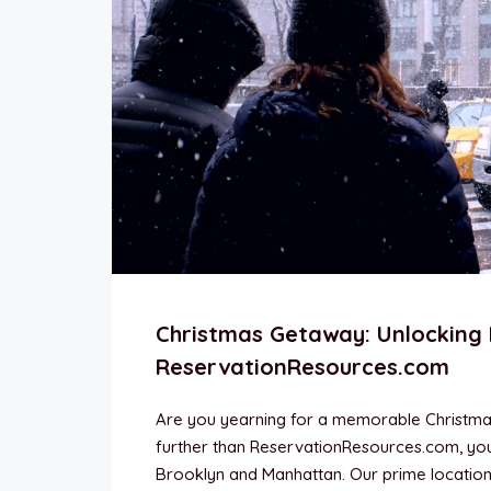
Christmas Getaway: Unlocking 
ReservationResources.com
Are you yearning for a memorable Christma
further than ReservationResources.com, you
Brooklyn and Manhattan. Our prime location