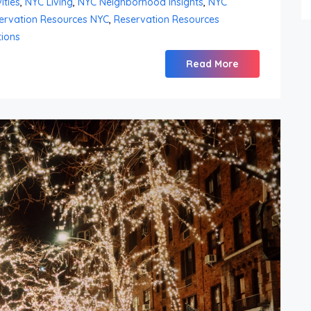
ities
,
NYC Living
,
NYC Neighborhood Insights
,
NYC
ervation Resources NYC
,
Reservation Resources
ions
Read More