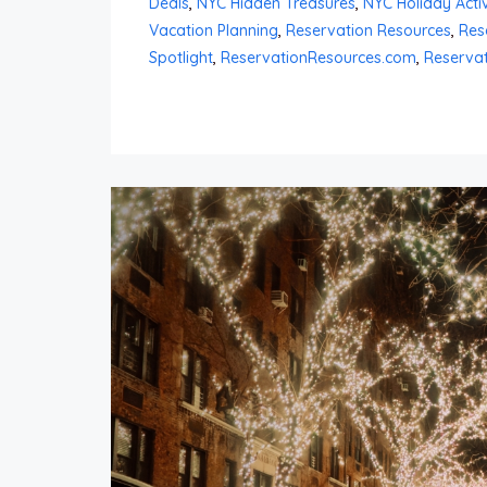
Deals
,
NYC Hidden Treasures
,
NYC Holiday Activ
Vacation Planning
,
Reservation Resources
,
Res
Spotlight
,
ReservationResources.com
,
Reservat