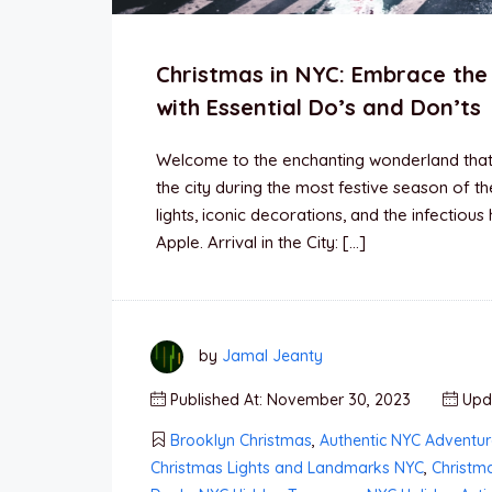
Christmas in NYC: Embrace the
with Essential Do’s and Don’ts
Welcome to the enchanting wonderland that is 
the city during the most festive season of t
lights, iconic decorations, and the infectiou
Apple. Arrival in the City: […]
by
Jamal Jeanty
Published At: November 30, 2023
Upda
Brooklyn Christmas
,
Authentic NYC Adventur
Christmas Lights and Landmarks NYC
,
Christm