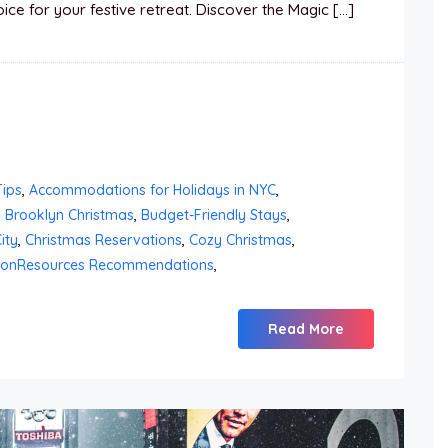
e for your festive retreat. Discover the Magic […]
ips
,
Accommodations for Holidays in NYC
,
,
Brooklyn Christmas
,
Budget-Friendly Stays
,
ity
,
Christmas Reservations
,
Cozy Christmas
,
ionResources Recommendations
,
Read More