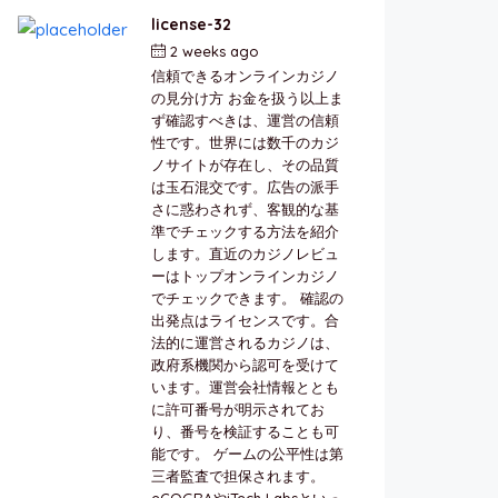
license-32
2 weeks ago
by
berkai
信頼できるオンラインカジノ
の見分け方 お金を扱う以上ま
ず確認すべきは、運営の信頼
性です。世界には数千のカジ
ノサイトが存在し、その品質
は玉石混交です。広告の派手
さに惑わされず、客観的な基
準でチェックする方法を紹介
します。直近のカジノレビュ
ーはトップオンラインカジノ
でチェックできます。 確認の
出発点はライセンスです。合
法的に運営されるカジノは、
政府系機関から認可を受けて
います。運営会社情報ととも
に許可番号が明示されてお
り、番号を検証することも可
能です。 ゲームの公平性は第
三者監査で担保されます。
eCOGRAやiTech Labsといっ