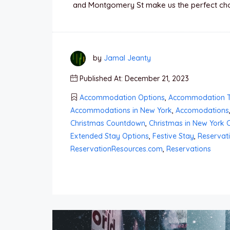
and Montgomery St make us the perfect choic
by
Jamal Jeanty
Published At: December 21, 2023
Accommodation Options
,
Accommodation T
Accommodations in New York
,
Accomodations
Christmas Countdown
,
Christmas in New York C
Extended Stay Options
,
Festive Stay
,
Reservat
ReservationResources.com
,
Reservations