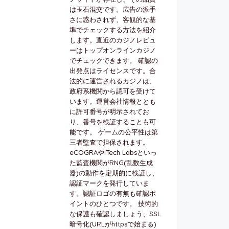
は玉石混交です。広告の派手
さに惑わされず、客観的な基
準でチェックする方法を紹介
します。直近のカジノレビュ
ーはトップオンラインカジノ
でチェックできます。 確認の
出発点はライセンスです。合
法的に運営されるカジノは、
政府系機関から認可を受けて
います。運営会社情報ととも
に許可番号が明示されてお
り、番号を検証することも可
能です。 ゲームの公平性は第
三者監査で担保されます。
eCOGRAやiTech Labsといっ
た監査機関がRNG(乱数生成
器)の動作を定期的に検証し、
認証マークを発行していま
す。認証ロゴの有無も確認ポ
イントのひとつです。 技術的
な保護も確認しましょう、SSL
暗号化(URLがhttpsで始まる)