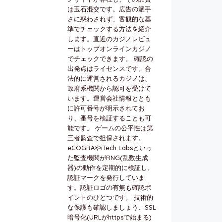
は玉石混交です。広告の派手
さに惑わされず、客観的な基
準でチェックする方法を紹介
します。直近のカジノレビュ
ーはトップオンラインカジノ
でチェックできます。 確認の
出発点はライセンスです。合
法的に運営されるカジノは、
政府系機関から認可を受けて
います。運営会社情報ととも
に許可番号が明示されてお
り、番号を検証することも可
能です。 ゲームの公平性は第
三者監査で担保されます。
eCOGRAやiTech Labsといっ
た監査機関がRNG(乱数生成
器)の動作を定期的に検証し、
認証マークを発行していま
す。認証ロゴの有無も確認ポ
イントのひとつです。 技術的
な保護も確認しましょう、SSL
暗号化(URLがhttpsで始まる)