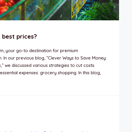
 best prices?
, your go-to destination for premium
 In our previous blog, “Clever Ways to Save Money:
s,” we discussed various strategies to cut costs.
 essential expenses: grocery shopping. In this blog,