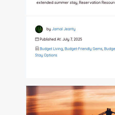
extended summer stay, Reservation Resourc
by
Jamal Jeanty
Published At: July 7, 2025
Budget Living
,
Budget-Friendly Gems
,
Budget
Stay Options