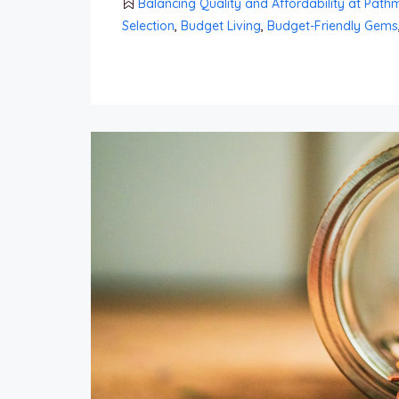
Balancing Quality and Affordability at Path
Selection
,
Budget Living
,
Budget-Friendly Gems