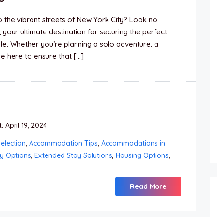
o the vibrant streets of New York City? Look no
your ultimate destination for securing the perfect
e. Whether you’re planning a solo adventure, a
e here to ensure that […]
 April 19, 2024
election
,
Accommodation Tips
,
Accommodations in
y Options
,
Extended Stay Solutions
,
Housing Options
,
Read More