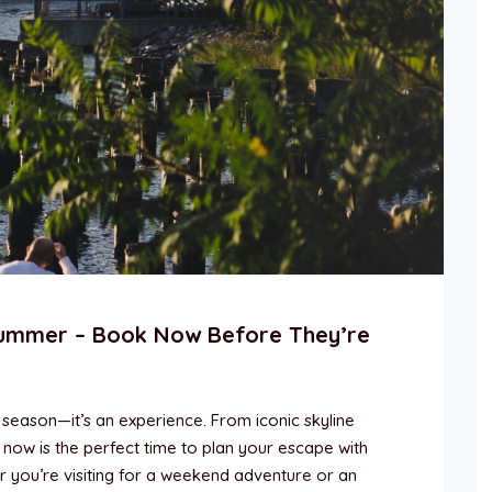
ummer – Book Now Before They’re
 season—it’s an experience. From iconic skyline
 now is the perfect time to plan your escape with
 you’re visiting for a weekend adventure or an