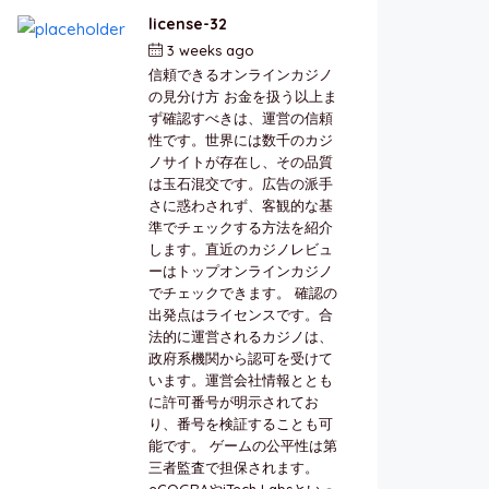
license-32
3 weeks ago
by
berkai
信頼できるオンラインカジノ
の見分け方 お金を扱う以上ま
ず確認すべきは、運営の信頼
性です。世界には数千のカジ
ノサイトが存在し、その品質
は玉石混交です。広告の派手
さに惑わされず、客観的な基
準でチェックする方法を紹介
します。直近のカジノレビュ
ーはトップオンラインカジノ
でチェックできます。 確認の
出発点はライセンスです。合
法的に運営されるカジノは、
政府系機関から認可を受けて
います。運営会社情報ととも
に許可番号が明示されてお
り、番号を検証することも可
能です。 ゲームの公平性は第
三者監査で担保されます。
eCOGRAやiTech Labsといっ