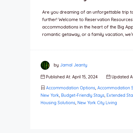
Are you dreaming of an unforgettable trip t
further! Welcome to Reservation Resources, 
accommodations in the heart of the Big Appl
romantic getaway, or a family vacation, we’r
by
Jamal Jeanty
Published At: April 15, 2024
Updated At:
Accommodation Options
,
Accommodation S
New York
,
Budget-Friendly Stays
,
Extended Sta
Housing Solutions
,
New York City Living