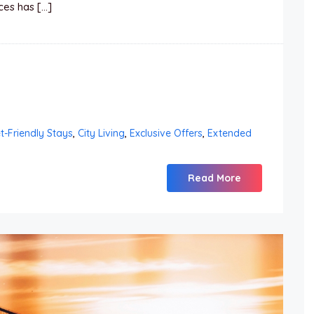
es has […]
-Friendly Stays
,
City Living
,
Exclusive Offers
,
Extended
Read More