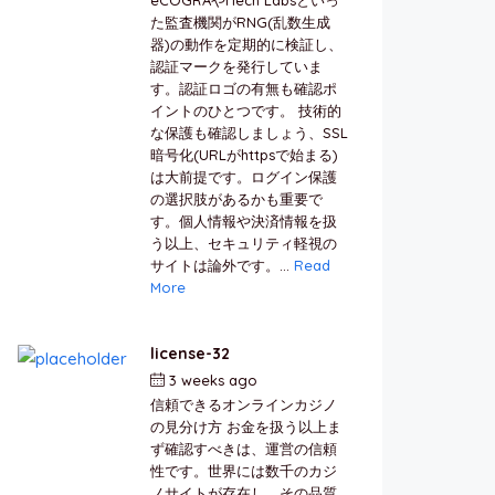
た監査機関がRNG(乱数生成
器)の動作を定期的に検証し、
認証マークを発行していま
す。認証ロゴの有無も確認ポ
イントのひとつです。 技術的
な保護も確認しましょう、SSL
暗号化(URLがhttpsで始まる)
は大前提です。ログイン保護
の選択肢があるかも重要で
す。個人情報や決済情報を扱
う以上、セキュリティ軽視の
サイトは論外です。...
Read
More
license-32
3 weeks ago
by
berkai
信頼できるオンラインカジノ
の見分け方 お金を扱う以上ま
ず確認すべきは、運営の信頼
性です。世界には数千のカジ
ノサイトが存在し、その品質