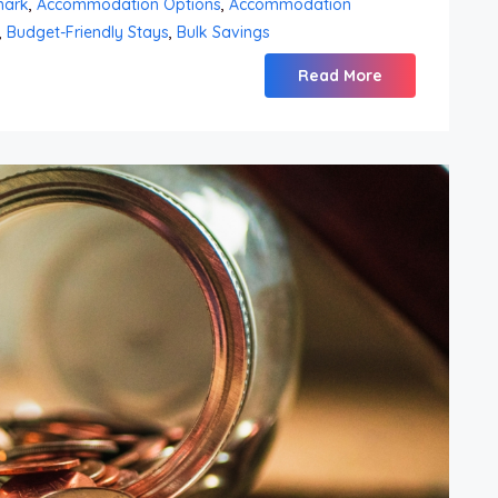
mark
,
Accommodation Options
,
Accommodation
,
Budget-Friendly Stays
,
Bulk Savings
Read More