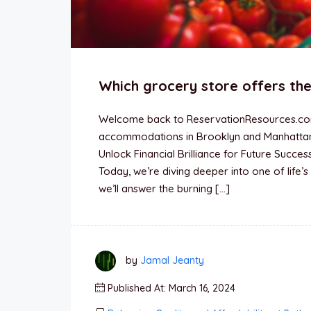
Which grocery store offers the
Welcome back to ReservationResources.com
accommodations in Brooklyn and Manhattan.
Unlock Financial Brilliance for Future Succes
Today, we’re diving deeper into one of life’s
we’ll answer the burning […]
by
Jamal Jeanty
Published At: March 16, 2024