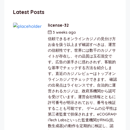
Latest Posts
license-32
3 weeks ago
by
berkai
信頼できるオンラインカジノの見分け方
お金を扱う以上まず確認すべきは、運営
の信頼性です。世界には数千のカジノサ
イトが存在し、その品質は玉石混交で
す。広告の派手さに惑わされず、客観的
な基準でチェックする方法を紹介しま
す。直近のカジノレビューはトップオン
ラインカジノでチェックできます。 確認
の出発点はライセンスです。合法的に運
営されるカジノは、政府系機関から認可
を受けています。運営会社情報とともに
許可番号が明示されており、番号を検証
することも可能です。 ゲームの公平性は
第三者監査で担保されます。eCOGRAや
iTech Labsといった監査機関がRNG(乱
数生成器)の動作を定期的に検証し、認