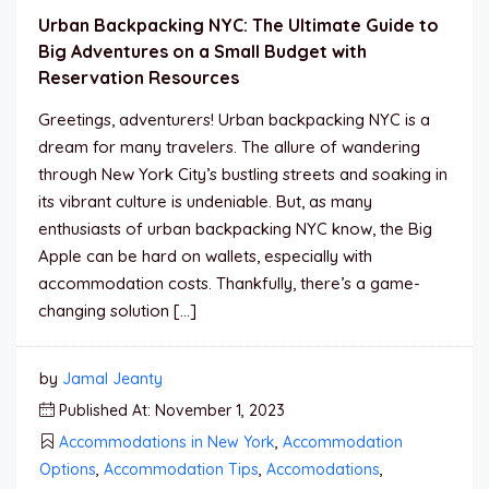
Urban Backpacking NYC: The Ultimate Guide to
Big Adventures on a Small Budget with
Reservation Resources
Greetings, adventurers! Urban backpacking NYC is a
dream for many travelers. The allure of wandering
through New York City’s bustling streets and soaking in
its vibrant culture is undeniable. But, as many
enthusiasts of urban backpacking NYC know, the Big
Apple can be hard on wallets, especially with
accommodation costs. Thankfully, there’s a game-
changing solution […]
by
Jamal Jeanty
Published At: November 1, 2023
Accommodations in New York
,
Accommodation
Options
,
Accommodation Tips
,
Accomodations
,