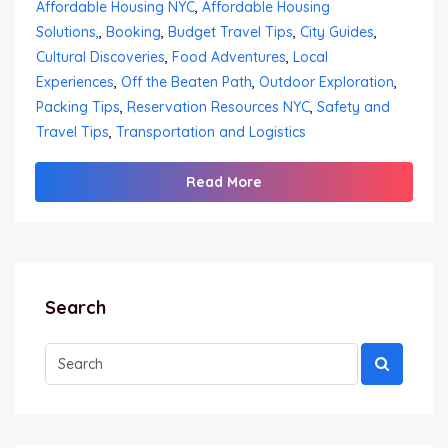
Affordable Housing NYC
,
Affordable Housing
Solutions,
,
Booking
,
Budget Travel Tips
,
City Guides
,
Cultural Discoveries
,
Food Adventures
,
Local
Experiences
,
Off the Beaten Path
,
Outdoor Exploration
,
Packing Tips
,
Reservation Resources NYC
,
Safety and
Travel Tips
,
Transportation and Logistics
Read More
Search