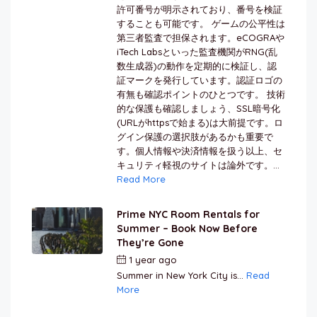
許可番号が明示されており、番号を検証
することも可能です。 ゲームの公平性は
第三者監査で担保されます。eCOGRAや
iTech Labsといった監査機関がRNG(乱
数生成器)の動作を定期的に検証し、認
証マークを発行しています。認証ロゴの
有無も確認ポイントのひとつです。 技術
的な保護も確認しましょう、SSL暗号化
(URLがhttpsで始まる)は大前提です。ロ
グイン保護の選択肢があるかも重要で
す。個人情報や決済情報を扱う以上、セ
キュリティ軽視のサイトは論外です。...
Read More
Prime NYC Room Rentals for
Summer – Book Now Before
They’re Gone
1 year ago
by
Jamal Jeanty
Summer in New York City is...
Read
More