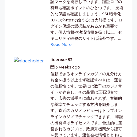
証マークを発行しています。認証ロゴの
有無も確認ポイントのひとつです。 技術
的な保護も確認しましょう、SSL暗号化
(URLがhttpsで始まる)は大前提です。ロ
グイン保護の選択肢があるかも重要で
す。個人情報や決済情報を扱う以上、セ
キュリティ軽視のサイトは論外です。...
Read More
license-32
3 weeks ago
by
berkai
信頼できるオンラインカジノの見分け方
お金を扱う以上まず確認すべきは、運営
の信頼性です。世界には数千のカジノサ
イトが存在し、その品質は玉石混交で
す。広告の派手さに惑わされず、客観的
な基準でチェックする方法を紹介しま
す。直近のカジノレビューはトップオン
ラインカジノでチェックできます。 確認
の出発点はライセンスです。合法的に運
営されるカジノは、政府系機関から認可
を受けています。運営会社情報とともに