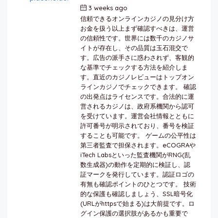
3 weeks ago
by
berkai
信頼できるオンラインカジノの見分け方
お金を扱う以上まず確認すべきは、運営
の信頼性です。世界には数千のカジノサ
イトが存在し、その品質は玉石混交で
す。広告の派手さに惑わされず、客観的
な基準でチェックする方法を紹介しま
す。直近のカジノレビューはトップオン
ラインカジノでチェックできます。 確認
の出発点はライセンスです。合法的に運
営されるカジノは、政府系機関から認可
を受けています。運営会社情報とともに
許可番号が明示されており、番号を検証
することも可能です。 ゲームの公平性は
第三者監査で担保されます。eCOGRAや
iTech Labsといった監査機関がRNG(乱
数生成器)の動作を定期的に検証し、認
証マークを発行しています。認証ロゴの
有無も確認ポイントのひとつです。 技術
的な保護も確認しましょう、SSL暗号化
(URLがhttpsで始まる)は大前提です。ロ
グイン保護の選択肢があるかも重要で