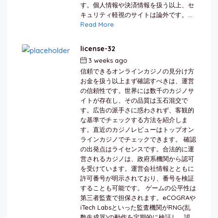
す。個人情報や決済情報を扱う以上、セ
キュリティ軽視のサイトは論外です。...
Read More
license-32
3 weeks ago
by
berkai
信頼できるオンラインカジノの見分け方
お金を扱う以上まず確認すべきは、運営
の信頼性です。世界には数千のカジノサ
イトが存在し、その品質は玉石混交で
す。広告の派手さに惑わされず、客観的
な基準でチェックする方法を紹介しま
す。直近のカジノレビューはトップオン
ラインカジノでチェックできます。 確認
の出発点はライセンスです。合法的に運
営されるカジノは、政府系機関から認可
を受けています。運営会社情報とともに
許可番号が明示されており、番号を検証
することも可能です。 ゲームの公平性は
第三者監査で担保されます。eCOGRAや
iTech Labsといった監査機関がRNG(乱
数生成器)の動作を定期的に検証し、認