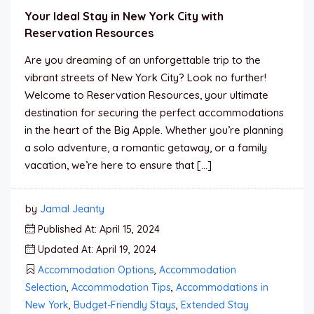
Your Ideal Stay in New York City with
Reservation Resources
Are you dreaming of an unforgettable trip to the
vibrant streets of New York City? Look no further!
Welcome to Reservation Resources, your ultimate
destination for securing the perfect accommodations
in the heart of the Big Apple. Whether you’re planning
a solo adventure, a romantic getaway, or a family
vacation, we’re here to ensure that […]
by
Jamal Jeanty
Published At: April 15, 2024
Updated At: April 19, 2024
Accommodation Options
,
Accommodation
Selection
,
Accommodation Tips
,
Accommodations in
New York
,
Budget-Friendly Stays
,
Extended Stay