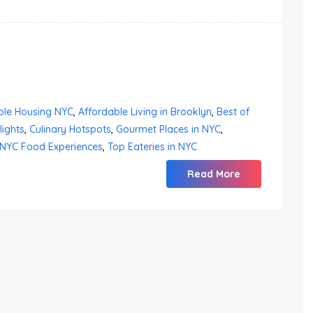
ble Housing NYC
,
Affordable Living in Brooklyn
,
Best of
lights
,
Culinary Hotspots
,
Gourmet Places in NYC
,
NYC Food Experiences
,
Top Eateries in NYC
Read More