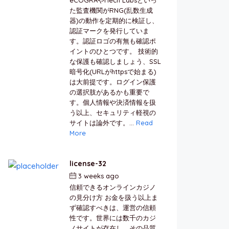
た監査機関がRNG(乱数生成
器)の動作を定期的に検証し、
認証マークを発行していま
す。認証ロゴの有無も確認ポ
イントのひとつです。 技術的
な保護も確認しましょう、SSL
暗号化(URLがhttpsで始まる)
は大前提です。ログイン保護
の選択肢があるかも重要で
す。個人情報や決済情報を扱
う以上、セキュリティ軽視の
サイトは論外です。...
Read
More
license-32
3 weeks ago
by
berkai
信頼できるオンラインカジノ
の見分け方 お金を扱う以上ま
ず確認すべきは、運営の信頼
性です。世界には数千のカジ
ノサイトが存在し、その品質