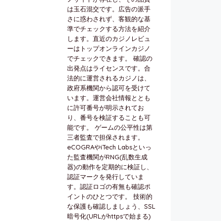
は玉石混交です。広告の派手
さに惑わされず、客観的な基
準でチェックする方法を紹介
します。直近のカジノレビュ
ーはトップオンラインカジノ
でチェックできます。 確認の
出発点はライセンスです。合
法的に運営されるカジノは、
政府系機関から認可を受けて
います。運営会社情報ととも
に許可番号が明示されてお
り、番号を検証することも可
能です。 ゲームの公平性は第
三者監査で担保されます。
eCOGRAやiTech Labsといっ
た監査機関がRNG(乱数生成
器)の動作を定期的に検証し、
認証マークを発行していま
す。認証ロゴの有無も確認ポ
イントのひとつです。 技術的
な保護も確認しましょう、SSL
暗号化(URLがhttpsで始まる)