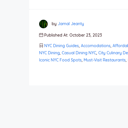
by
Jamal Jeanty
Published At: October 23, 2023
NYC Dining Guides
,
Accomodations
,
Afforda
NYC Dining
,
Casual Dining NYC
,
City Culinary De
Iconic NYC Food Spots
,
Must-Visit Restaurants
,