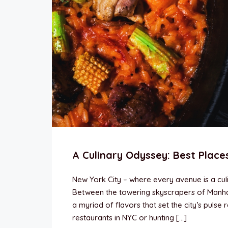
A Culinary Odyssey: Best Place
New York City – where every avenue is a culi
Between the towering skyscrapers of Manhatt
a myriad of flavors that set the city’s pulse
restaurants in NYC or hunting […]