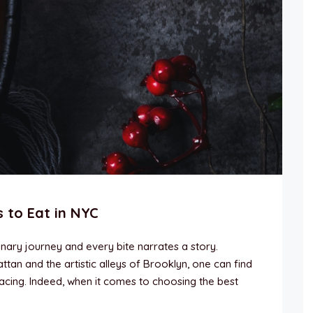
s to Eat in NYC
nary journey and every bite narrates a story.
an and the artistic alleys of Brooklyn, one can find
 racing. Indeed, when it comes to choosing the best