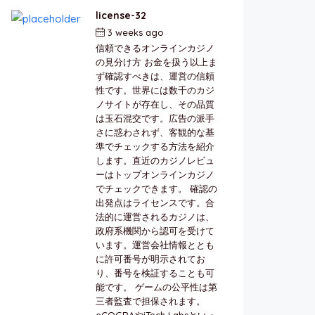
license-32
3 weeks ago
by
berkai
信頼できるオンラインカジノ
の見分け方 お金を扱う以上ま
ず確認すべきは、運営の信頼
性です。世界には数千のカジ
ノサイトが存在し、その品質
は玉石混交です。広告の派手
さに惑わされず、客観的な基
準でチェックする方法を紹介
します。直近のカジノレビュ
ーはトップオンラインカジノ
でチェックできます。 確認の
出発点はライセンスです。合
法的に運営されるカジノは、
政府系機関から認可を受けて
います。運営会社情報ととも
に許可番号が明示されてお
り、番号を検証することも可
能です。 ゲームの公平性は第
三者監査で担保されます。
eCOGRAやiTech Labsといっ